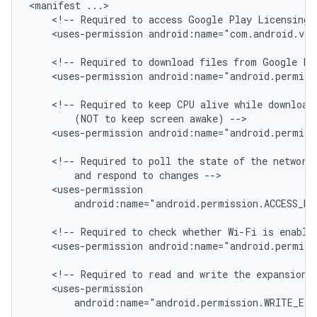
<manifest
<!--
Required
to
access
Google
Play
Licensing
<uses-permission
android:name="com.android.ven
<!--
Required
to
download
files
from
Google
Pl
<uses-permission
android:name="android.permiss
<!--
Required
to
keep
CPU
alive
while
download
(NOT
to
keep
screen
awake)
<uses-permission
android:name="android.permiss
<!--
Required
to
poll
the
state
of
the
network
and
respond
to
changes
android:name="android.permission.ACCESS_NE
<!--
Required
to
check
whether
Wi-Fi
is
enable
<uses-permission
android:name="android.permiss
<!--
Required
to
read
and
write
the
expansion
android:name="android.permission.WRITE_EX
...
