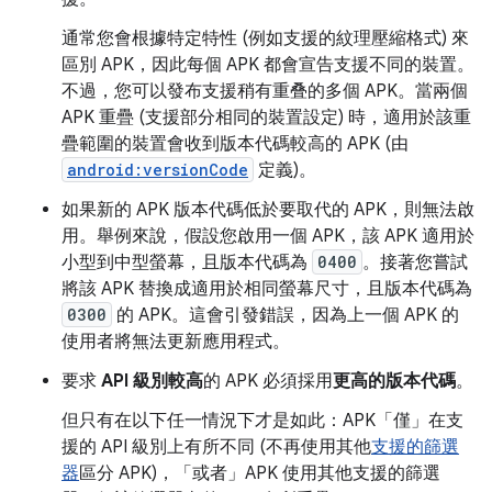
通常您會根據特定特性 (例如支援的紋理壓縮格式) 來
區別 APK，因此每個 APK 都會宣告支援不同的裝置。
不過，您可以發布支援稍有重叠的多個 APK。當兩個
APK 重疊 (支援部分相同的裝置設定) 時，適用於該重
疊範圍的裝置會收到版本代碼較高的 APK (由
android:versionCode
定義)。
如果新的 APK 版本代碼低於要取代的 APK，則無法啟
用。舉例來說，假設您啟用一個 APK，該 APK 適用於
小型到中型螢幕，且版本代碼為
0400
。接著您嘗試
將該 APK 替換成適用於相同螢幕尺寸，且版本代碼為
0300
的 APK。這會引發錯誤，因為上一個 APK 的
使用者將無法更新應用程式。
要求
API 級別較高
的 APK 必須採用
更高的版本代碼
。
但只有在以下任一情況下才是如此：APK「僅」
在支
援的 API 級別上有所不同 (不再使用其他
支援的篩選
器
區分 APK)，「或者」
APK 使用其他支援的篩選