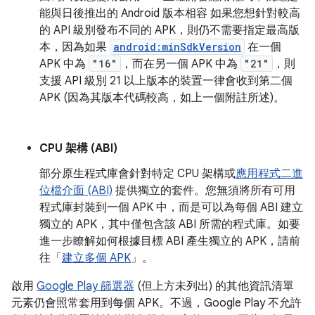
能與日後推出的 Android 版本相容 如果您想針對較高
的 API 級別發布不同的 APK，則仍不需要指定最高版
本，因為如果
android:minSdkVersion
在一個
APK 中為
"16"
，而在另一個 APK 中為
"21"
，則
支援 API 級別 21 以上版本的裝置一律會收到第二個
APK (因為其版本代碼較高，如上一個附註所述)。
CPU 架構 (ABI)
部分原生程式庫會針對特定 CPU 架構或
應用程式二進
位檔介面 (ABI)
提供獨立的套件。您無須將所有可用
程式庫封裝到一個 APK 中，而是可以為每個 ABI 建立
獨立的 APK，其中僅包含該 ABI 所需的程式庫。如要
進一步瞭解如何根據目標 ABI 產生獨立的 APK，請前
往「
建立多個 APK
」。
啟用
Google Play 篩選器
(但上方未列出) 的其他資訊清單
元素仍會照常套用到每個 APK。不過，Google Play 不允許