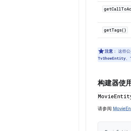
get
Call
To
A
get
Tags(
)
注意
：
这些公
、
TvShowEntity
构建器使
Movie
Entit
请参阅
MovieEnt