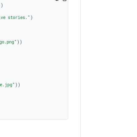
()
ive stories."
)
go.png"
))
e.jpg"
))