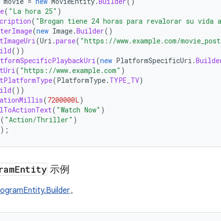
movie
=
new
MovieEntity
.
Builder
()
e
(
"La hora 25"
)
cription
(
"Brogan tiene 24 horas para revalorar su vida 
terImage
(
new
Image
.
Builder
()
tImageUri
(
Uri
.
parse
(
"https://www.example.com/movie_post
ild
())
tformSpecificPlaybackUri
(
new
PlatformSpecificUri
.
Builde
tUri
(
"https://www.example.com"
)
tPlatformType
(
PlatformType
.
TYPE_TV
)
ild
())
ationMillis
(
7200000L
)
lToActionText
(
"Watch Now"
)
(
"Action/Thriller"
)
);
ram
Entity
示例
ogramEntity.Builder
。