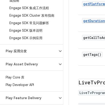
成指南
getPlatform
Engage SDK 集成工作流程
Engage SDK Cluster 发布指南
getDuration
Engage SDK 常见问题解答
Engage SDK 版本说明
get
Call
To
A
Engage SDK 示例应用
Play 应用分发
get
Tags(
)
Play Asset Delivery
Play Core 库
Live
Tv
Pr
Play Developer API
LiveTvProgra
Play Feature Delivery