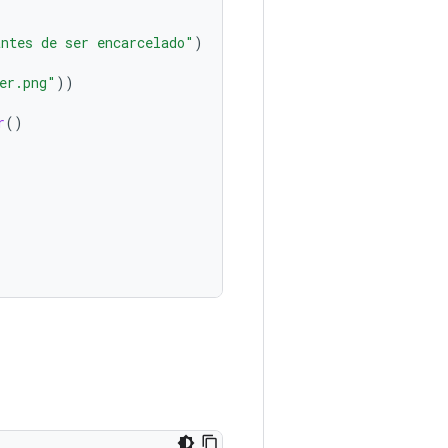
antes de ser encarcelado"
)
er.png"
))
r
()