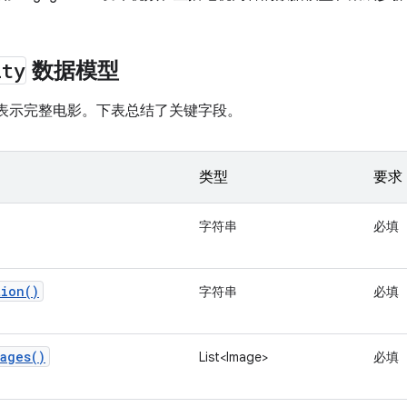
ity
数据模型
表示完整电影。下表总结了关键字段。
类型
要求
字符串
必填
tion()
字符串
必填
ages()
List<Image>
必填