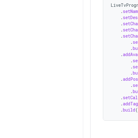
LiveTvProg
.
setNam
.
setDes
.
setCha
.
setCha
.
setCha
.
se
.
bu
.
addAva
.
se
.
se
.
bu
.
addPos
.
se
.
bu
.
setCal
.
addTag
.
build
(