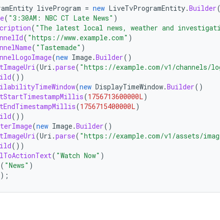
ramEntity
liveProgram
=
new
LiveTvProgramEntity
.
Builder
e
(
"3:30AM: NBC CT Late News"
)
cription
(
"The latest local news, weather and investigat
nnelId
(
"https://www.example.com"
)
nnelName
(
"Tastemade"
)
nnelLogoImage
(
new
Image
.
Builder
()
tImageUri
(
Uri
.
parse
(
"https://example.com/v1/channels/lo
ild
())
ilabilityTimeWindow
(
new
DisplayTimeWindow
.
Builder
()
tStartTimestampMillis
(
1756713600000L
)
tEndTimestampMillis
(
1756715400000L
)
ild
())
terImage
(
new
Image
.
Builder
()
tImageUri
(
Uri
.
parse
(
"https://example.com/v1/assets/imag
ild
())
lToActionText
(
"Watch Now"
)
(
"News"
)
);