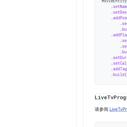
MovieEntity
.
setNam
.
setDes
.
addPos
.
se
.
bu
.
addPla
.
se
.
se
.
bu
.
setDur
.
setCal
.
addTag
.
build
(
Live
Tv
Prog
请参阅
LiveTvPr