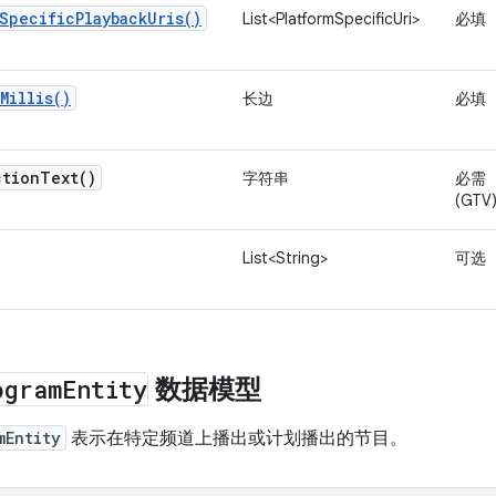
SpecificPlaybackUris()
List<PlatformSpecificUri>
必填
Millis()
长边
必填
ction
Text(
)
字符串
必需
(GTV
List<String>
可选
ogram
Entity
数据模型
mEntity
表示在特定频道上播出或计划播出的节目。