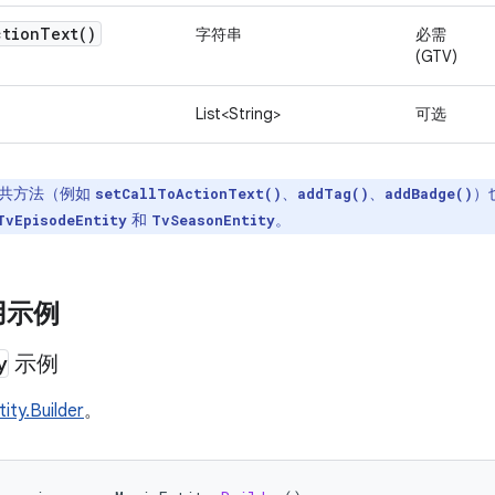
ction
Text(
)
字符串
必需
(GTV)
List<String>
可选
共方法（例如
、
、
）
setCallToActionText()
addTag()
addBadge()
和
。
TvEpisodeEntity
TvSeasonEntity
用示例
y
示例
ity.Builder
。