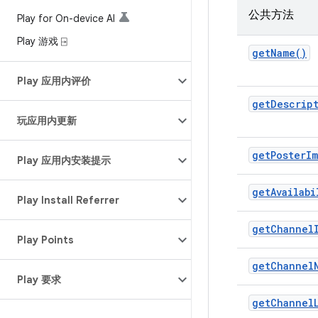
公共方法
Play for On-device AI
Play 游戏 ⍈
getName()
Play 应用内评价
getDescrip
玩应用内更新
getPosterIm
Play 应用内安装提示
getAvailabi
Play Install Referrer
getChannel
Play Points
getChannel
Play 要求
getChannel