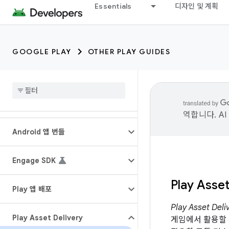
Essentials
디자인 및 계획
GOOGLE PLAY
OTHER PLAY GUIDES
역합니다. A
Android 앱 번들
Engage SDK
Play Asset
Play 앱 배포
Play Asset Deli
Play Asset Delivery
게임에서 활용할 