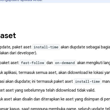
 aset
iupdate, paket aset
install-time
akan diupdate sebagai bagian
akan dari developer).
 paket aset
fast-follow
dan
on-demand
akan mengikuti lan
k aplikasi, termasuk semua aset, akan didownload ke lokasi ya
kasi akan diupdate; ini termasuk paket aset
install-time
mana
et aset yang sebelumnya telah didownload tidak valid.
k aset akan disalin dan diterapkan ke aset yang disimpan di pen
besar kasus, saat pengguna membuka game, seluruh update tel