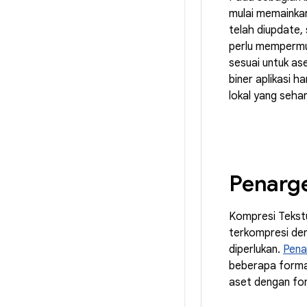
mulai memainkan 
telah diupdate,
perlu mempermu
sesuai untuk as
biner aplikasi 
lokal yang seha
Penarge
Kompresi Tekst
terkompresi de
diperlukan.
Pena
beberapa forma
aset dengan for