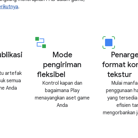
rikutnya
.
blikasi
Mode
Penarg
pengiriman
format ko
fleksibel
tekstur
tu artefak
suk semua
Kontrol kapan dan
Mulai manfa
me Anda
bagaimana Play
penggunaan h
menayangkan aset game
yang tersedia
Anda
efisien t
mengorbankan 