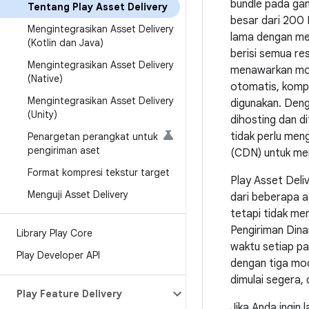
bundle pada gam
Tentang Play Asset Delivery
besar dari 200 
Mengintegrasikan Asset Delivery
lama dengan mem
(Kotlin dan Java)
berisi semua r
Mengintegrasikan Asset Delivery
menawarkan mod
(Native)
otomatis, kompr
Mengintegrasikan Asset Delivery
digunakan. Den
(Unity)
dihosting dan d
tidak perlu men
Penargetan perangkat untuk
pengiriman aset
(CDN) untuk me
Format kompresi tekstur target
Play Asset Deli
Menguji Asset Delivery
dari beberapa as
tetapi tidak me
Pengiriman Din
Library Play Core
waktu setiap pa
Play Developer API
dengan tiga mod
dimulai segera,
Play Feature Delivery
Jika Anda ingi