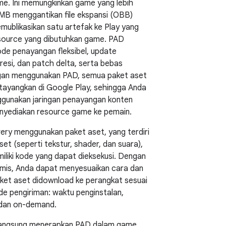
e. Ini memungkinkan game yang lebih
MB menggantikan file ekspansi (OBB)
ublikasikan satu artefak ke Play yang
esource yang dibutuhkan game. PAD
e penayangan fleksibel, update
esi, dan patch delta, serta bebas
gan menggunakan PAD, semua paket aset
itayangkan di Google Play, sehingga Anda
ggunakan jaringan penayangan konten
nyediakan resource game ke pemain.
very menggunakan paket aset, yang terdiri
et (seperti tekstur, shader, dan suara),
miliki kode yang dapat dieksekusi. Dengan
amis, Anda dapat menyesuaikan cara dan
ket aset didownload ke perangkat sesuai
e pengiriman: waktu penginstalan,
 dan on-demand.
n langsung menerapkan PAD dalam game,