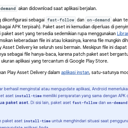
-demand
akan didownload saat aplikasi berjalan.
 dikonfigurasi sebagai
fast-follow
dan
on-demand
akan ter
bagai APK terpisah). Paket aset ini kemudian diperluas di penyi
i paket aset yang tersedia sedemikian rupa menggunakan
Libra
ikan keberadaan file ini atau lokasinya, karena file mungkin d
y Asset Delivery ke seluruh sesi bermain. Meskipun file ini dapat 
a sebagai file hanya-baca, karena patch paket aset bergantung p
ukuran aplikasi yang tercantum di Google Play Store.
an Play Asset Delivery dalam
aplikasi instan
, satu-satunya mo
r berhasil menginstal atau mengupdate aplikasi, Android memerluka
ket aset
memiliki persyaratan yang sama dengan APK 
install-time
mua paket aset
. Di sisi lain, paket aset
dan
fast-follow
on-demand
n paket aset
untuk menghindari situasi saat penggu
install-time
mengupdate aplikasi Anda.