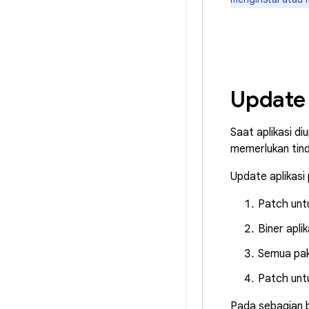
Update
Saat aplikasi d
memerlukan tind
Update aplikasi
Patch untu
Biner apli
Semua pak
Patch untu
Pada sebagian 