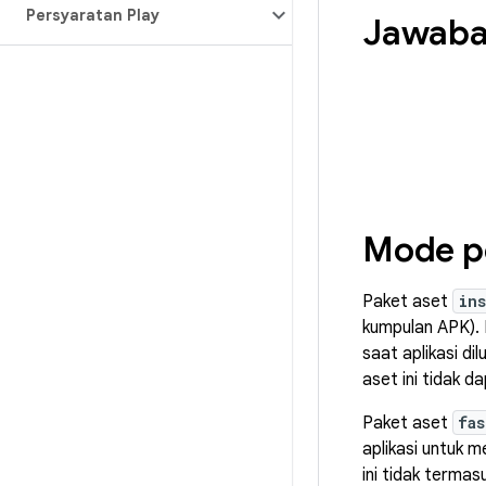
Persyaratan Play
Jawaba
Mode p
Paket aset
in
kumpulan APK). 
saat aplikasi di
aset ini tidak 
Paket aset
fas
aplikasi untuk 
ini tidak terma