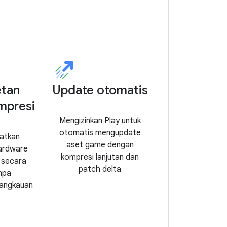
etan
Update otomatis
mpresi
Mengizinkan Play untuk
otomatis mengupdate
atkan
aset game dengan
ardware
kompresi lanjutan dan
 secara
patch delta
anpa
jangkauan