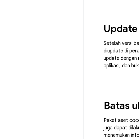
Update 
Setelah versi b
diupdate di per
update dengan
aplikasi, dan b
Batas 
Paket aset coco
juga dapat dila
menemukan info