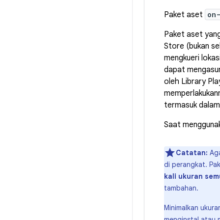
Paket aset
on
Paket aset yang
Store (bukan se
mengkueri lokas
dapat mengasums
oleh Library Pla
memperlakukanny
termasuk dalam 
Saat menggunak
Catatan:
Aga
di perangkat. Pa
kali ukuran se
tambahan.
Minimalkan ukura
menginstal atau 