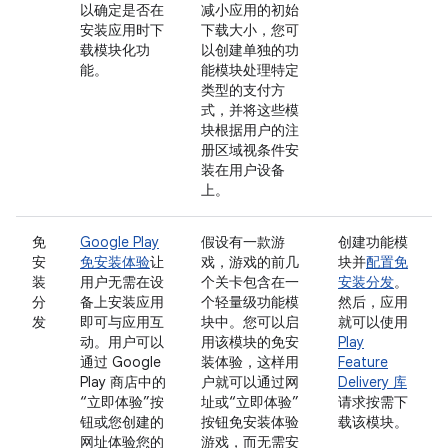
以确定是否在
减小应用的初始
安装应用时下
下载大小，您可
载模块化功
以创建单独的功
能。
能模块处理特定
类型的支付方
式，并将这些模
块根据用户的注
册区域视条件安
装在用户设备
上。
免
Google Play
假设有一款游
创建功能模
安
免安装体验
让
戏，游戏的前几
块并
配置免
装
用户无需在设
个关卡包含在一
安装分发
。
分
备上安装应用
个轻量级功能模
然后，应用
发
即可与应用互
块中。您可以启
就可以使用
动。用户可以
用该模块的免安
Play
通过 Google
装体验，这样用
Feature
Play 商店中的
户就可以通过网
Delivery 库
“立即体验”按
址或“立即体验”
请求按需下
钮或您创建的
按钮免安装体验
载该模块。
网址体验您的
游戏，而无需安