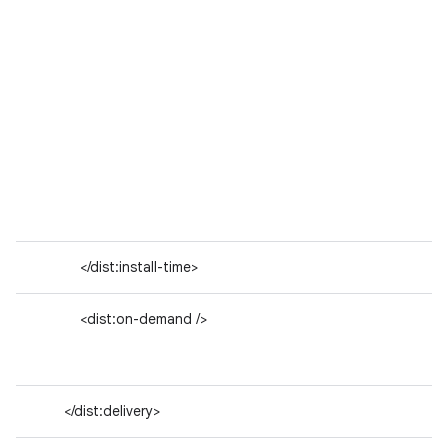
</dist:install-time>
<dist:on-demand />
</dist:delivery>