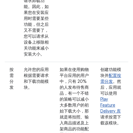
请求卸载功
能。因此，如
果您在安装应
用时需要某些
功能，但之后
又不需要了，
您可以请求从
设备上移除相
关功能来减小
安装大小。
按
允许您的应用
如果在使用购物
创建功能模
需
根据需要请求
平台应用的用户
块并
配置按
分
和下载功能模
中，只有 20%
需分发
。然
发
块。
的人发布待售商
后，应用就
品，有一个不错
可以使用
的策略可以减小
Play
大多数用户的初
Feature
始下载大小，那
Delivery 库
就是将拍照、输
请求按需下
入商品描述及上
载该模块。
架商品的功能配