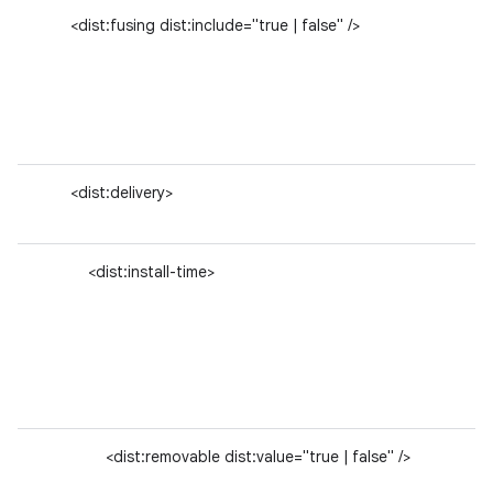
<dist:fusing dist:include="true | false" />
<dist:delivery>
<dist:install-time>
<dist:removable dist:value="true | false" />