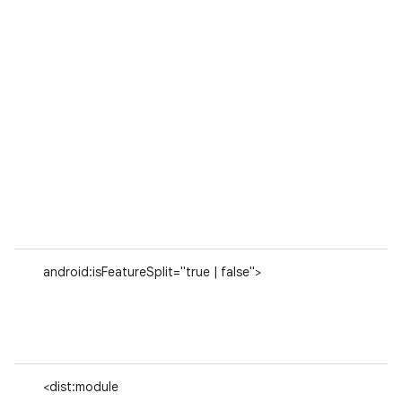
android:isFeatureSplit="true | false">
<dist:module