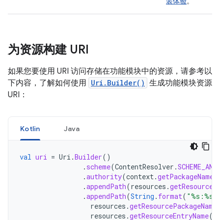
装体验
。
为资源构建 URI
如果您要使用 URI 访问存储在功能模块中的资源，请参考以
下内容，了解如何使用
Uri.Builder()
生成功能模块资源
URI：
Kotlin
Java
val
uri
=
Uri
.
Builder
()
.
scheme
(
ContentResolver
.
SCHEME_AND
.
authority
(
context
.
getPackageName
(
.
appendPath
(
resources
.
getResourceT
.
appendPath
(
String
.
format
(
"%s:%s"
resources
.
getResourcePackageName
resources
.
getResourceEntryName
(
r