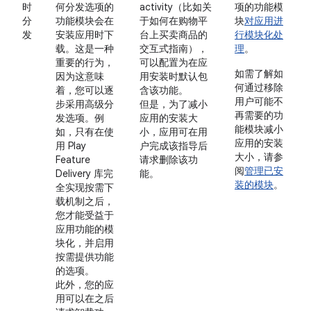
时
何分发选项的
activity（比如关
项的功能模
分
功能模块会在
于如何在购物平
块
对应用进
发
安装应用时下
台上买卖商品的
行模块化处
载。这是一种
交互式指南），
理
。
重要的行为，
可以配置为在应
如需了解如
因为这意味
用安装时默认包
何通过移除
着，您可以逐
含该功能。
用户可能不
步采用高级分
但是，为了减小
再需要的功
发选项。例
应用的安装大
能模块减小
如，只有在使
小，应用可在用
应用的安装
用 Play
户完成该指导后
大小，请参
Feature
请求删除该功
阅
管理已安
Delivery 库完
能。
装的模块
。
全实现按需下
载机制之后，
您才能受益于
应用功能的模
块化，并启用
按需提供功能
的选项。
此外，您的应
用可以在之后