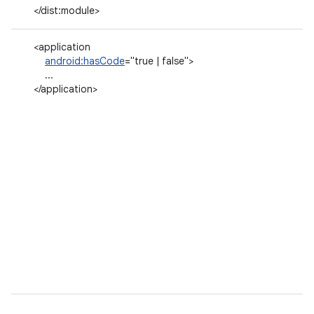
</dist:module>
<application
android:hasCode
="true | false">
...
</application>
...