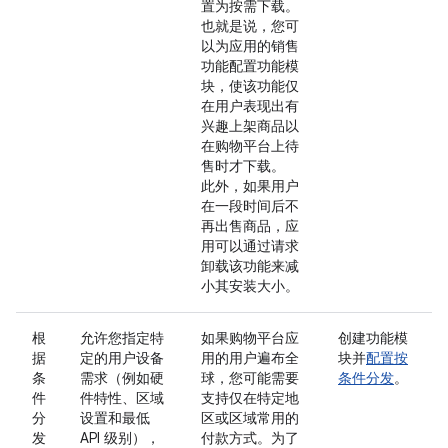
置为按需下载。
也就是说，您可
以为应用的销售
功能配置功能模
块，使该功能仅
在用户表现出有
兴趣上架商品以
在购物平台上待
售时才下载。
此外，如果用户
在一段时间后不
再出售商品，应
用可以通过请求
卸载该功能来减
小其安装大小。
根
允许您指定特
如果购物平台应
创建功能模
据
定的用户设备
用的用户遍布全
块并
配置按
条
需求（例如硬
球，您可能需要
条件分发
。
件
件特性、区域
支持仅在特定地
分
设置和最低
区或区域常用的
发
API 级别），
付款方式。为了