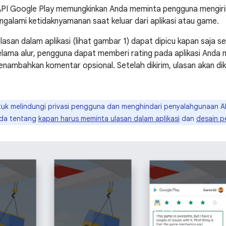
API Google Play memungkinkan Anda meminta pengguna mengirim
galami ketidaknyamanan saat keluar dari aplikasi atau game.
lasan dalam aplikasi (lihat gambar 1) dapat dipicu kapan saja 
Selama alur, pengguna dapat memberi rating pada aplikasi Anda
nambahkan komentar opsional. Setelah dikirim, ulasan akan diki
uk melindungi privasi pengguna dan menghindari penyalahgunaan A
Anda tentang
kapan harus meminta ulasan dalam aplikasi
dan
desain p