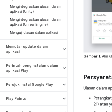
Mengintegrasikan ulasan dalam
aplikasi (Unity)
Mengintegrasikan ulasan dalam
aplikasi (Unreal Engine)
Menguji ulasan dalam aplikasi
Memutar update dalam
aplikasi
Gambar 1.
Alur u
Perintah penginstalan dalam
aplikasi Play
Persyarat
Perujuk Instal Google Play
Ulasan dalam ap
Perangkat 
Play Points
21) atau y