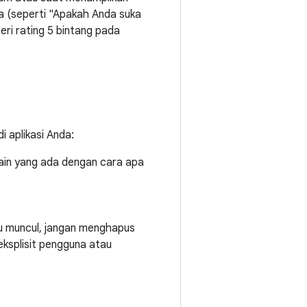
a (seperti "Apakah Anda suka
eri rating 5 bintang pada
i aplikasi Anda:
ain yang ada dengan cara apa
rtu muncul, jangan menghapus
ksplisit pengguna atau