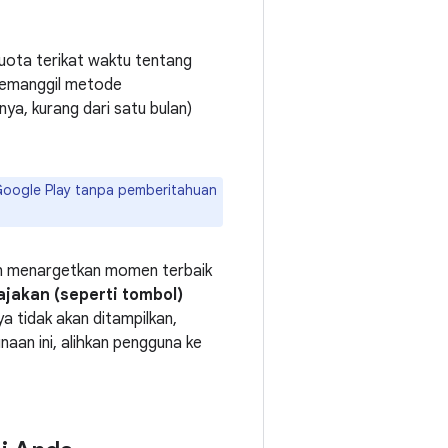
ota terikat waktu tentang
 memanggil metode
nya, kurang dari satu bulan)
h Google Play tanpa pemberitahuan
an menargetkan momen terbaik
ajakan (seperti tombol)
a tidak akan ditampilkan,
an ini, alihkan pengguna ke