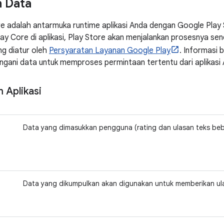
 Data
re adalah antarmuka runtime aplikasi Anda dengan Google Play
y Core di aplikasi, Play Store akan menjalankan prosesnya se
ng diatur oleh
Persyaratan Layanan Google Play
. Informasi 
gani data untuk memproses permintaan tertentu dari aplikasi 
 Aplikasi
Data yang dimasukkan pengguna (rating dan ulasan teks be
Data yang dikumpulkan akan digunakan untuk memberikan ula