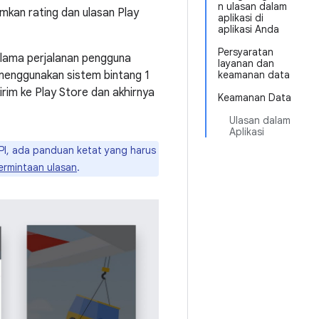
n ulasan dalam
kan rating dan ulasan Play
aplikasi di
aplikasi Anda
Persyaratan
selama perjalanan pengguna
layanan dan
 menggunakan sistem bintang 1
keamanan data
rim ke Play Store dan akhirnya
Keamanan Data
Ulasan dalam
Aplikasi
PI, ada panduan ketat yang harus
ermintaan ulasan
.