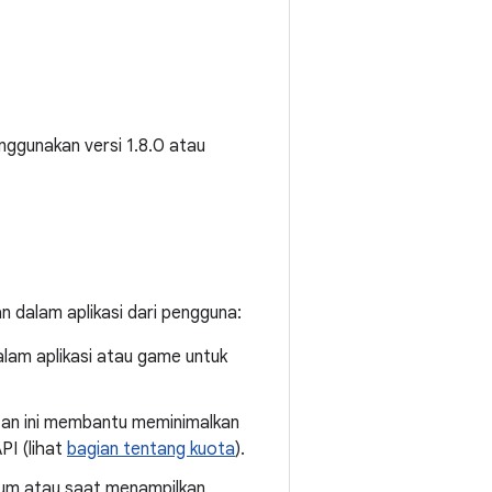
enggunakan versi 1.8.0 atau
 dalam aplikasi dari pengguna:
alam aplikasi atau game untuk
tan ini membantu meminimalkan
I (lihat
bagian tentang kuota
).
lum atau saat menampilkan