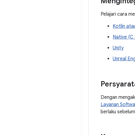
Menginteg
Pelajari cara me
Kotlin ata
Native (C 
Unity
Unreal Eng
Persyarat
Dengan mengakse
Layanan Softwa
berlaku sebelum