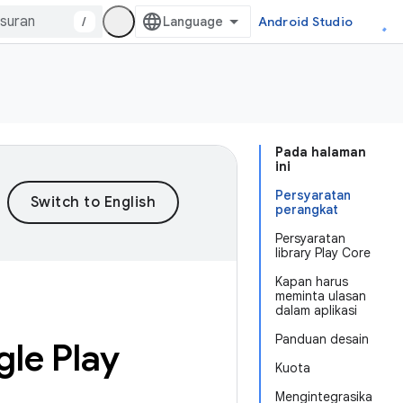
/
Android Studio
Pada halaman
ini
Persyaratan
perangkat
Persyaratan
library Play Core
Kapan harus
meminta ulasan
dalam aplikasi
Panduan desain
gle Play
Kuota
Mengintegrasika