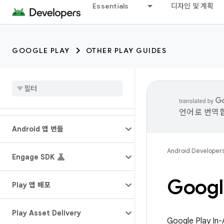
Essentials
디자인 및 계획
GOOGLE PLAY
OTHER PLAY GUIDES
언어로 번역합
Android 앱 번들
Android Developer
Engage SDK
Googl
Play 앱 배포
Play Asset Delivery
Google Play