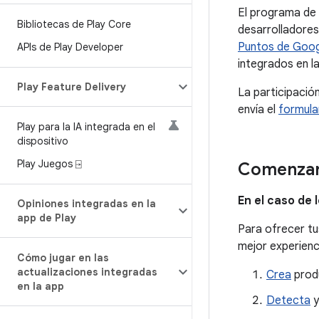
El programa de
Bibliotecas de Play Core
desarrolladores
Puntos de Goog
APIs de Play Developer
integrados en l
Play Feature Delivery
La participació
envía el
formula
Play para la IA integrada en el
dispositivo
Play Juegos ⍈
Comenza
En el caso de 
Opiniones integradas en la
app de Play
Para ofrecer tu
mejor experienc
Cómo jugar en las
actualizaciones integradas
Crea
produ
en la app
Detecta
y