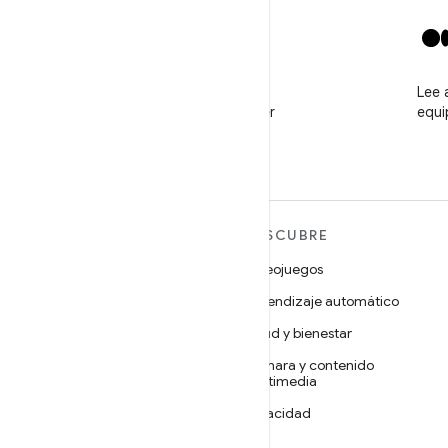
X
Sigue a @GooglePlayBiz
Lee 
para ver noticias y obtener
equi
asistencia
MÁS ANDROID
DESCUBRE
Android
Videojuegos
Android para empresas
Aprendizaje automático
Seguridad
Salud y bienestar
Código abierto
Cámara y contenido
multimedia
Noticias
Privacidad
Blog
5G