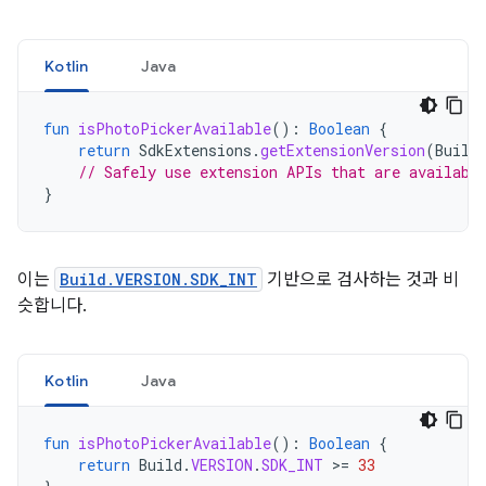
Kotlin
Java
fun
isPhotoPickerAvailable
():
Boolean
{
return
SdkExtensions
.
getExtensionVersion
(
Build
// Safely use extension APIs that are availabl
}
이는
Build.VERSION.SDK_INT
기반으로 검사하는 것과 비
슷합니다.
Kotlin
Java
fun
isPhotoPickerAvailable
():
Boolean
{
return
Build
.
VERSION
.
SDK_INT
>=
33