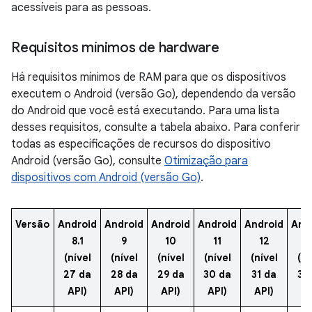
acessíveis para as pessoas.
Requisitos mínimos de hardware
Há requisitos mínimos de RAM para que os dispositivos
executem o Android (versão Go), dependendo da versão
do Android que você está executando. Para uma lista
desses requisitos, consulte a tabela abaixo. Para conferir
todas as especificações de recursos do dispositivo
Android (versão Go), consulte
Otimização para
dispositivos com Android (versão Go)
.
Versão
Android
Android
Android
Android
Android
And
8.1
9
10
11
12
1
(nível
(nível
(nível
(nível
(nível
(ní
27 da
28 da
29 da
30 da
31 da
33
API)
API)
API)
API)
API)
AP