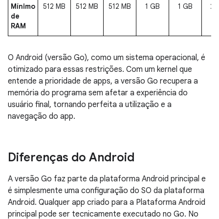
Mínimo
512 MB
512 MB
512 MB
1 GB
1 GB
2 
de
RAM
O Android (versão Go), como um sistema operacional, é
otimizado para essas restrições. Com um kernel que
entende a prioridade de apps, a versão Go recupera a
memória do programa sem afetar a experiência do
usuário final, tornando perfeita a utilização e a
navegação do app.
Diferenças do Android
A versão Go faz parte da plataforma Android principal e
é simplesmente uma configuração do SO da plataforma
Android. Qualquer app criado para a Plataforma Android
principal pode ser tecnicamente executado no Go. No