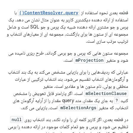
قطعه بعدی نحوه استفاده از
ContentResolver.query()
با
استفاده از ارائه دهنده دیکشنری کاربر به عنوان مثال نشان می دهد. یک
پرس و جو مشتری ارائه دهنده شبیه یک پرس و جو SQL است و شامل
مجموعه ای از ستون ها برای بازگشت، مجموعه ای از معیارهای انتخاب و
ترتیب مرتب سازی است.
مجموعه ستون هایی که پرس و جو برمی گرداند،
طرح ریزی
نامیده می
شود و متغیر
mProjection
است.
عبارتی که ردیف‌هایی را برای بازیابی مشخص می‌کند به یک بند انتخاب
و آرگومان‌های انتخاب تقسیم می‌شود. بند انتخاب ترکیبی از عبارات
منطقی و بولی، نام ستون ها و مقادیر است. متغیر
mSelectionClause
است. اگر پارامتر قابل تعویض را مشخص
کنید
?
به جای یک مقدار، متد query مقدار را از آرایه آرگومان های
انتخاب، که متغیر
mSelectionArgs
است، بازیابی می کند.
در قطعه بعدی، اگر کاربر کلمه ای را وارد نکند، بند انتخاب روی
null
تنظیم می شود و پرس و جو تمام کلمات موجود در ارائه دهنده را برمی