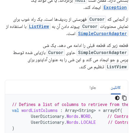
بستگی دارد. ممکن است
null
برگرداند، یا می تواند یک
Exception
ایجاد کند.
از آنجایی که
Cursor
فهرستی از ردیف‌ها است، یک راه خوب برای
نمایش محتویات
Cursor
پیوند دادن آن به
ListView
با استفاده از
SimpleCursorAdapter
است.
قطعه زیر کد قطعه قبلی را ادامه می دهد. یک شی
SimpleCursorAdapter
حاوی
Cursor
بازیابی شده توسط
پرس و جو ایجاد می کند و این شی را به عنوان آداپتور برای
ListView
تنظیم می کند.
کاتلین
جاوا
// Defines a list of columns to retrieve from the 
val
wordListColumns
:
Array<String>
=
arrayOf
(
UserDictionary
.
Words
.
WORD
,
// Contrac
UserDictionary
.
Words
.
LOCALE
// Contrac
)