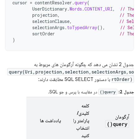
cursor
=
contentResolver
.
query
(
UserDictionary
.
Words
.
CONTENT_URI
,
// The 
projection
,
// The 
selectionClause
,
// Selec
selectionArgs
.
toTypedArray
(),
// Sele
sortOrder
// The 
)
جدول 2 نشان می دهد که چگونه آرگومان های مربوط به
query(Uri,projection,selection,selectionArgs,so
rtOrder)
با دستور SQL SELECT مطابقت دارند:
جدول 2:
در مقایسه با پرس و جو SQL.
query()
کلمه
کلیدی/
آرگومان
پارامتر را
یادداشت ها
)
query(
انتخاب
کنید