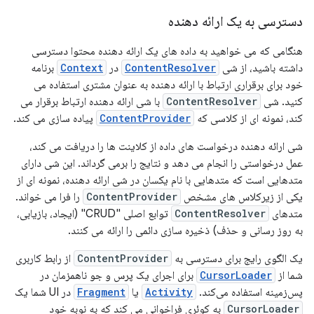
دسترسی به یک ارائه دهنده
هنگامی که می خواهید به داده های یک ارائه دهنده محتوا دسترسی
داشته باشید، از شی
ContentResolver
در
Context
برنامه
خود برای برقراری ارتباط با ارائه دهنده به عنوان مشتری استفاده می
کنید. شی
ContentResolver
با شی ارائه دهنده ارتباط برقرار می
کند، نمونه ای از کلاسی که
ContentProvider
پیاده سازی می کند.
شی ارائه دهنده درخواست های داده از کلاینت ها را دریافت می کند،
عمل درخواستی را انجام می دهد و نتایج را برمی گرداند. این شی دارای
متدهایی است که متدهایی با نام یکسان در شی ارائه دهنده، نمونه ای از
یکی از زیرکلاس های مشخص
ContentProvider
را فرا می خواند.
متدهای
ContentResolver
توابع اصلی "CRUD" (ایجاد، بازیابی،
به روز رسانی و حذف) ذخیره سازی دائمی را ارائه می کنند.
یک الگوی رایج برای دسترسی به
ContentProvider
از رابط کاربری
شما از
CursorLoader
برای اجرای یک پرس و جو ناهمزمان در
پس‌زمینه استفاده می‌کند.
Activity
یا
Fragment
در UI شما یک
CursorLoader
به کوئری فراخوانی می کند که به نوبه خود