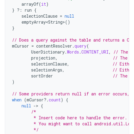
arrayOf
(
it
)
}
?:
run
{
selectionClause
=
null
emptyArray<String>
()
}
// Does a query against the table and returns a Cu
mCursor
=
contentResolver
.
query
(
UserDictionary
.
Words
.
CONTENT_URI
,
// The c
projection
,
// The c
selectionClause
,
// Either
selectionArgs
,
// Eithe
sortOrder
// The s
)
// Some providers return null if an error occurs, 
when
(
mCursor
?.
count
)
{
null
-
>
{
/*
         * Insert code here to handle the error. B
         * You might want to call android.util.Log
         */