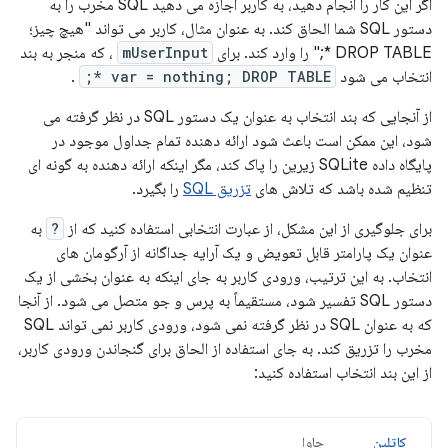
اگر این کار را انجام دهید، به کاربر اجازه می دهید SQL مخرب را به
دستور SQL شما الحاق کند. به عنوان مثال، کاربر می تواند "هیچ چیز؛
DROP TABLE *;" را وارد کند. برای
mUserInput
، که منجر به بند
انتخاب می شود
var = nothing; DROP TABLE *;
.
از آنجایی که بند انتخاب به عنوان یک دستور SQL در نظر گرفته می
شود، این ممکن است باعث شود ارائه دهنده تمام جداول موجود در
پایگاه داده SQLite زیرین را پاک کند، مگر اینکه ارائه دهنده به گونه ای
تنظیم شده باشد که تلاش های
تزریق SQL
را بگیرد.
برای جلوگیری از این مشکل، از عبارت انتخابی استفاده کنید که از
?
به
عنوان یک پارامتر قابل تعویض و یک آرایه جداگانه از آرگومان های
انتخاب. به این ترتیب، ورودی کاربر به جای اینکه به عنوان بخشی از یک
دستور SQL تفسیر شود، مستقیماً به پرس و جو متصل می شود. از آنجا
که به عنوان SQL در نظر گرفته نمی شود، ورودی کاربر نمی تواند SQL
مخرب را تزریق کند. به جای استفاده از الحاق برای گنجاندن ورودی کاربر،
از این بند انتخاب استفاده کنید:
کاتلین
جاوا