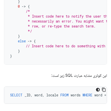
}
0
-
>
{
/*
         * Insert code here to notify the user tha
         * necessarily an error. You might want to
         * row, or re-type the search term.
         */
}
else
-
>
{
// Insert code here to do something with t
}
}
این کوئری مشابه عبارت SQL زیر است:
SELECT
_ID
,
word
,
locale
FROM
words
WHERE
word
=
<