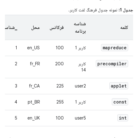
جدول 1:
نمونه جدول فرهنگ لغت کاربر.
شناسه
کلمه
فرکانس
محل
_شناسه
برنامه
mapreduce
کاربر 1
100
en_US
1
precompiler
کاربر
200
fr_FR
2
14
applet
3
fr_CA
225
user2
const
کاربر 1
255
pt_BR
4
int
5
en_UK
100
user5