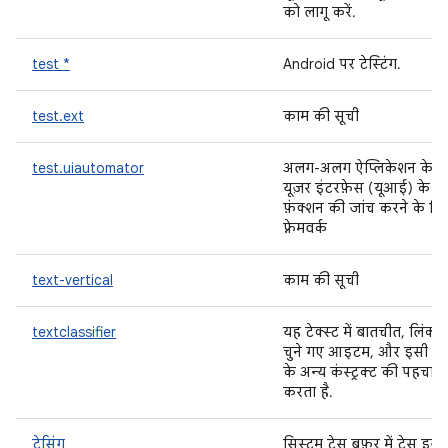
को लागू करें.
test *
Android पर टेस्टिंग.
test.ext
काम की सूची
test.uiautomator
अलग-अलग ऐप्लिकेशन के
यूज़र इंटरफ़ेस (यूआई) के
फ़ंक्शन की जांच करने के लि
फ़्रेमवर्क
text-vertical
काम की सूची
textclassifier
यह टेक्स्ट में बातचीत, लिंक,
चुने गए आइटम, और इसी त
के अन्य कंस्ट्रक्ट की पहचान
करता है.
ट्रेसिंग
सिस्टम ट्रेस बफ़र में ट्रेस इवेंट