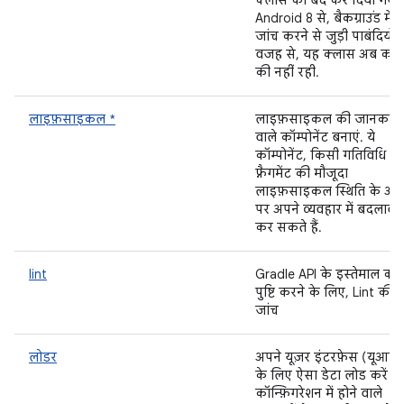
क्लास को बंद कर दिया गया ह
Android 8 से, बैकग्राउंड में
जांच करने से जुड़ी पाबंदियों 
वजह से, यह क्लास अब काम
की नहीं रही.
लाइफ़साइकल *
लाइफ़साइकल की जानकारी
वाले कॉम्पोनेंट बनाएं. ये
कॉम्पोनेंट, किसी गतिविधि या
फ़्रैगमेंट की मौजूदा
लाइफ़साइकल स्थिति के आध
पर अपने व्यवहार में बदलाव
कर सकते हैं.
lint
Gradle API के इस्तेमाल की
पुष्टि करने के लिए, Lint की
जांच
लोडर
अपने यूज़र इंटरफ़ेस (यूआई)
के लिए ऐसा डेटा लोड करें ज
कॉन्फ़िगरेशन में होने वाले