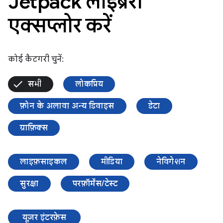
Jetpack लाइब्रेरी
एक्सप्लोर करें
कोई कैटगरी चुनें:
सभी
लोकप्रिय
फ़ोन के अलावा अन्य डिवाइस
डेटा
ग्राफ़िक्स
लाइफ़साइकल
मीडिया
नेविगेशन
सुरक्षा
परफ़ॉर्मेंस/टेस्ट
यूज़र इंटरफ़ेस