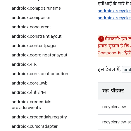
एपीआई के बारे मे
androidx
.
compos
.
runtime
androidx.recycler
androidx
.
compos
.
ui
androidx.recycle
androidx
.
concurrent
androidx
.
constraintlayout
चेतावनी:
इस लाइ
androidx
.
contentpager
हमारा सुझाव है कि 
Compose-first
देखें
androidx
.
coordingatorlayout
androidx
.
कोर
इस टेबल में,
and
androidx
.
core
.
locationbutton
androidx
.
core
.
uwb
सह-प्रॉडक्ट
androidx
.
क्रेडेंशियल
androidx
.
credentials
.
recyclerview
providerevents
androidx
.
credentials
.
registry
recyclerview-s
androidx
.
cursoradapter