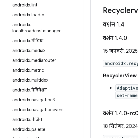
androidx
.
lint
Recycler
androidx
.
loader
वर्शन 1
.
4
androidx
.
localbroadcastmanager
वर्शन 1
.
4
.
0
androidx
.
मीडिया
androidx
.
media3
15 जनवरी, 2025
androidx
.
mediarouter
androidx.rec
androidx
.
metric
RecyclerView 
androidx
.
multidex
Adaptiv
androidx
.
नेविगेशन
setFrame
androidx
.
navigation3
androidx
.
navigationevent
वर्शन 1
.
4
.
0-rc
androidx
.
पेजिंग
18 सितंबर, 2024
androidx
.
palette