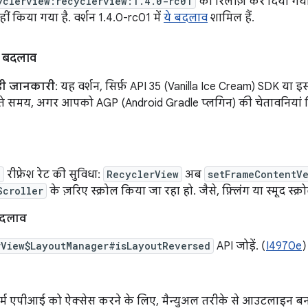
yclerview:recyclerview:1.4.0-rc01
को रिलीज़ कर दिया गया 
ं किया गया है. वर्शन 1.4.0-rc01 में
ये बदलाव
शामिल हैं.
ए बदलाव
ड़ी जानकारी
: यह वर्शन, सिर्फ़ API 35 (Vanilla Ice Cream) SDK या 
रते समय, अगर आपको AGP (Android Gradle प्लगिन) की चेतावनियां दिख
e
रीफ़्रेश रेट की सुविधा:
RecyclerView
अब
setFrameContentV
Scroller
के ज़रिए स्क्रोल किया जा रहा हो. जैसे, फ़्लिंग या स्मूद स्क्
बदलाव
rView$LayoutManager#isLayoutReversed
API जोड़ें. (
I4970e
)
ॉर्म एपीआई को ऐक्सेस करने के लिए, मैन्युअल तरीके से आउटलाइन बना