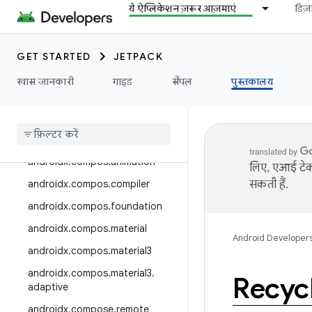
androidx.camera.media3
ये ऐप्लिकेशन ज़रूर आज़माएं
डिज
androidx.camera.viewfinder
androidx.car
GET STARTED
JETPACK
androidx.car.app
खास जानकारी
गाइड
सैंपल
पुस्तकालय
androidx.cardview
androidx
.
collection
androidx
.
compos
androidx
.
compos
.
animation
लिए, एआई टेक्
androidx
.
compos
.
compiler
सकती हैं.
androidx
.
compos
.
foundation
androidx
.
compos
.
material
Android Developer
androidx
.
compos
.
material3
androidx
.
compos
.
material3
.
Recyc
adaptive
androidx
.
compose
.
remote