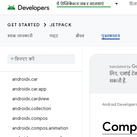
ये ऐप्लिकेशन ज़रूर आज़माएं
डिज
androidx.biometric
Androidx.ब्लूटूथ
androidx.ब्राउज़र
GET STARTED
JETPACK
androidx.कैमरा
खास जानकारी
गाइड
सैंपल
पुस्तकालय
androidx
.
camera
.
featurecombinationquery
androidx
.
camera
.
media3
androidx
.
camera
.
viewfinder
लिए, एआई टेक्
androidx
.
car
सकती हैं.
androidx
.
car
.
app
androidx
.
cardview
Android Developer
androidx
.
collection
androidx
.
compos
Compo
androidx
.
compos
.
animation