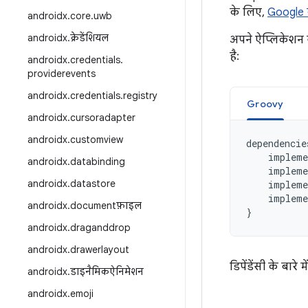
के लिए,
Google 
androidx
.
core
.
uwb
androidx
.
क्रेडेंशियल
अपने ऐप्लिकेशन 
है:
androidx
.
credentials
.
providerevents
androidx
.
credentials
.
registry
Groovy
androidx
.
cursoradapter
androidx
.
customview
dependencie
impleme
androidx
.
databinding
impleme
androidx
.
datastore
impleme
impleme
androidx
.
documentफ़ाइल
}
androidx
.
draganddrop
androidx
.
drawerlayout
डिपेंडेंसी के बारे 
androidx
.
डाइनैमिकऐनिमेशन
androidx
.
emoji