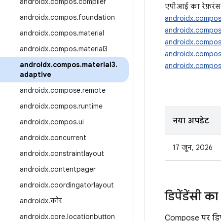
androidx
.
compos
.
compiler
एपीआई का रेफ़रंस
androidx
.
compos
.
foundation
androidx.compos
androidx.compose
androidx
.
compos
.
material
androidx.compose
androidx
.
compos
.
material3
androidx.compose
androidx
.
compos
.
material3
.
androidx.compose
adaptive
androidx
.
compose
.
remote
androidx
.
compos
.
runtime
नया अपडेट
androidx
.
compos
.
ui
androidx
.
concurrent
17 जून, 2026
androidx
.
constraintlayout
androidx
.
contentpager
androidx
.
coordingatorlayout
डिपेंडेंसी 
androidx
.
कोर
androidx
.
core
.
locationbutton
Compose पर डिपें