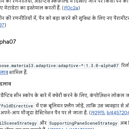
न की रणनीतियां, अडैप्टिव स्कैफ़ोल्ड में दिखाए जाने पर किसी पैन क
 मेटाडेटा का इस्तेमाल करती हैं. (
If0c2a
)
 की रणनीतियों में, पैन को बड़ा करने की सुविधा के लिए नए पैरामीटर ज
37
)
lpha07
6
pose.material3.adaptive:adaptive-*:1.3.0-alpha07
रिली
दलाव
शामिल हैं.
बदलाव
डैप्टिव सीन स्कोप के बारे में क्वेरी करने के लिए, कंपोज़िशन लोकल ज
ffoldDirective
में एक बूलियन फ़्लैग जोड़ें, ताकि उस व्यवहार स
पने-आप मौजूदा डेस्टिनेशन पैन पर ले जाता है. (
I929f5
,
b/445720
ilSceneStrategy
और
SupportingPaneSceneStrategy
अब स