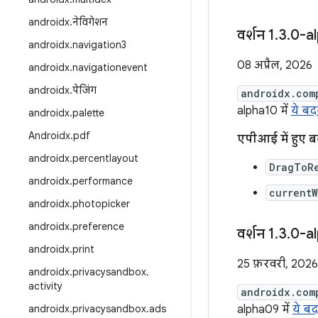
androidx
.
नेविगेशन
वर्शन 1
.
3
.
0-a
androidx
.
navigation3
08 अप्रैल, 2026
androidx
.
navigationevent
androidx
.
पेजिंग
androidx.com
alpha10 में
ये ब
androidx
.
palette
Androidx
.
pdf
एपीआई में हुए 
androidx
.
percentlayout
DragToR
androidx
.
performance
current
androidx
.
photopicker
androidx
.
preference
वर्शन 1
.
3
.
0-a
androidx
.
print
25 फ़रवरी, 2026
androidx
.
privacysandbox
.
activity
androidx.com
androidx
.
privacysandbox
.
ads
alpha09 में
ये ब