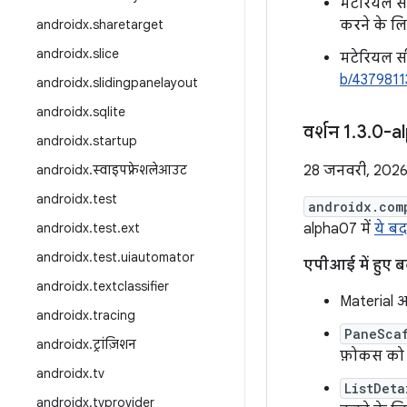
मटेरियल सी
androidx
.
sharetarget
करने के लिए
androidx
.
slice
मटेरियल सीन
b/4379811
androidx
.
slidingpanelayout
androidx
.
sqlite
वर्शन 1
.
3
.
0-a
androidx
.
startup
androidx
.
स्वाइपफ़्रेशलेआउट
28 जनवरी, 202
androidx
.
test
androidx.com
androidx
.
test
.
ext
alpha07 में
ये ब
androidx
.
test
.
uiautomator
एपीआई में हुए 
androidx
.
textclassifier
Material अ
androidx
.
tracing
PaneSca
androidx
.
ट्रांज़िशन
फ़ोकस को अ
androidx
.
tv
ListDeta
androidx
.
tvprovider