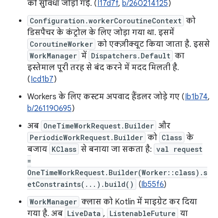
की सुविधा जोड़ी गई. (
I17d7f
,
b/260214125
)
Configuration.workerCoroutineContext
को
डिसपैचर के कंट्रोल के लिए जोड़ा गया था. इसमें
CoroutineWorker
को एक्ज़ीक्यूट किया जाता है. इससे
WorkManager
में
Dispatchers.Default
का
इस्तेमाल पूरी तरह से बंद करने में मदद मिलती है.
(
Icd1b7
)
Workers के लिए कस्टम अपवाद हैंडलर जोड़े गए (
Ib1b74
,
b/261190695
)
अब
OneTimeWorkRequest.Builder
और
PeriodicWorkRequest.Builder
को
Class
के
बजाय
KClass
से बनाया जा सकता है:
val request
=
OneTimeWorkRequest.Builder(Worker::class).s
etConstraints(...).build()
(
Ib55f6
)
WorkManager
क्लास को Kotlin में माइग्रेट कर दिया
गया है. अब
LiveData
,
ListenableFuture
या