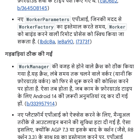
फ़ोरग्राउंड सेवा के टाइप पेश किए गए थे. (
ca06b2
,
b/364508145
)
नए
WorkerParameters
एपीआई, जिनकी मदद से
WorkerFactory
का इस्तेमाल करते समय,
Worker
को बाइंड करने वाली रिमोट प्रोसेस को स्विच किया जा
सकता है. (
Ibdc8a
,
Ie8a90
,
I7373f
)
गड़बड़ियां ठीक की गईं
WorkManager
की वजह से होने वाले क्रैश को ठीक किया
गया है.यह क्रैश, लंबे समय तक चलने वाले वर्कर (यानी कि
फ़ोरग्राउंड वर्कर) को फिर से शुरू करने की कोशिश करने
पर होता है. ऐसा तब होता है, जब काम के फ़ोरग्राउंड टाइप
के लिए Android 14 की ज़रूरी अनुमतियां रद्द कर दी गई
हों. (
b/333957914
)
नए प्लैटफ़ॉर्म एपीआई को ऐक्सेस करने के लिए, मैन्युअल
तरीके से आउटलाइन बनाने की सुविधा हटा दी गई है. ऐसा
इसलिए, क्योंकि AGP 7.3 या इसके बाद के वर्शन (जैसे, R8
वर्शन 3.3) के साथ R8 का इस्तेमाल करने पर, एपीआई