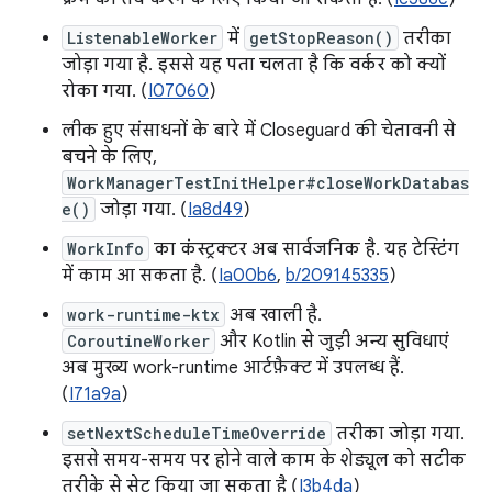
ListenableWorker
में
getStopReason()
तरीका
जोड़ा गया है. इससे यह पता चलता है कि वर्कर को क्यों
रोका गया. (
I07060
)
लीक हुए संसाधनों के बारे में Closeguard की चेतावनी से
बचने के लिए,
WorkManagerTestInitHelper#closeWorkDatabas
e()
जोड़ा गया. (
Ia8d49
)
WorkInfo
का कंस्ट्रक्टर अब सार्वजनिक है. यह टेस्टिंग
में काम आ सकता है. (
Ia00b6
,
b/209145335
)
work-runtime-ktx
अब खाली है.
CoroutineWorker
और Kotlin से जुड़ी अन्य सुविधाएं
अब मुख्य work-runtime आर्टफ़ैक्ट में उपलब्ध हैं.
(
I71a9a
)
setNextScheduleTimeOverride
तरीका जोड़ा गया.
इससे समय-समय पर होने वाले काम के शेड्यूल को सटीक
तरीके से सेट किया जा सकता है (
I3b4da
)