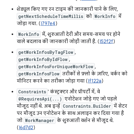
शेड्यूल किए गए रन टाइम की जानकारी पाने के लिए,
getNextScheduleTimeMillis
को
WorkInfo
में
जोड़ा गया. (
I797e4
)
WorkInfo
में, शुरुआती देरी और समय-समय पर होने
वाले बदलाव की जानकारी जोड़ी जाती है. (
I52f2f
)
getWorkInfosByTagFlow
,
getWorkInfoByIdFlow
,
getWorkInfosForUniqueWorkFlow
,
getWorkInfosFlow
तरीकों से फ़्लो के ज़रिए, वर्कर को
मॉनिटर करने का तरीका जोड़ा गया (
If122a
)
Constraints
' कंस्ट्रक्टर और प्रॉपर्टी में, वे
@RequiresApi(...)
एनोटेशन जोड़े गए जो पहले
मौजूद नहीं थे. अब इन्हें
Constraints.Builder
में सेटर
पर मौजूद उन एनोटेशन के साथ अलाइन कर दिया गया है
जो
WorkManager
के शुरुआती वर्शन से मौजूद थे.
(
I6d7d2
)