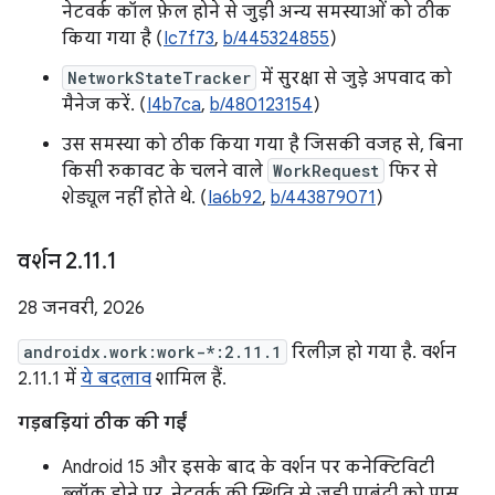
नेटवर्क कॉल फ़ेल होने से जुड़ी अन्य समस्याओं को ठीक
किया गया है (
Ic7f73
,
b/445324855
)
NetworkStateTracker
में सुरक्षा से जुड़े अपवाद को
मैनेज करें. (
I4b7ca
,
b/480123154
)
उस समस्या को ठीक किया गया है जिसकी वजह से, बिना
किसी रुकावट के चलने वाले
WorkRequest
फिर से
शेड्यूल नहीं होते थे. (
Ia6b92
,
b/443879071
)
वर्शन 2
.
11
.
1
28 जनवरी, 2026
androidx.work:work-*:2.11.1
रिलीज़ हो गया है. वर्शन
2.11.1 में
ये बदलाव
शामिल हैं.
गड़बड़ियां ठीक की गईं
Android 15 और इसके बाद के वर्शन पर कनेक्टिविटी
ब्लॉक होने पर, नेटवर्क की स्थिति से जुड़ी पाबंदी को पास