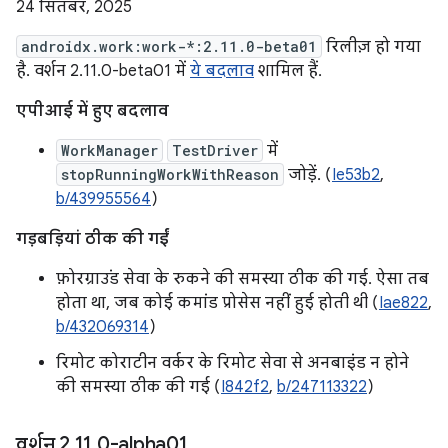
24 सितंबर, 2025
androidx.work:work-*:2.11.0-beta01
रिलीज़ हो गया
है. वर्शन 2.11.0-beta01 में
ये बदलाव
शामिल हैं.
एपीआई में हुए बदलाव
WorkManager
TestDriver
में
stopRunningWorkWithReason
जोड़ें. (
Ie53b2
,
b/439955564
)
गड़बड़ियां ठीक की गईं
फ़ोरग्राउंड सेवा के रुकने की समस्या ठीक की गई. ऐसा तब
होता था, जब कोई कमांड प्रोसेस नहीं हुई होती थी (
Iae822
,
b/432069314
)
रिमोट कोराटीन वर्कर के रिमोट सेवा से अनबाइंड न होने
की समस्या ठीक की गई (
I842f2
,
b/247113322
)
वर्शन 2
.
11
.
0-alpha01