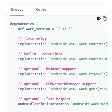
Groovy
Kotlin
dependencies
{
def
work_version
=
"2.11.2"
// (Java only)
implementation
"androidx.work:work-runtime:$wo
// Kotlin + coroutines
implementation
"androidx.work:work-runtime-ktx
// optional - RxJava2 support
implementation
"androidx.work:work-rxjava2:$wo
// optional - GCMNetworkManager support
implementation
"androidx.work:work-gcm:$work_v
// optional - Test helpers
androidTestImplementation
"androidx.work:work-