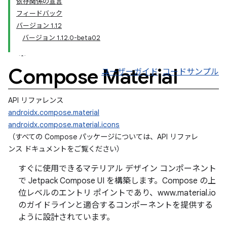
依存関係の宣言
フィードバック
バージョン 1.12
バージョン 1.12.0-beta02
Compose Material
ユーザーガイド
コードサンプル
API リファレンス
androidx.compose.material
androidx.compose.material.icons
（すべての Compose パッケージについては、API リファレ
ンス ドキュメントをご覧ください
）
すぐに使用できるマテリアル デザイン コンポーネント
で Jetpack Compose UI を構築します。Compose の上
位レベルのエントリ ポイントであり、www.material.io
のガイドラインと適合するコンポーネントを提供する
ように設計されています。