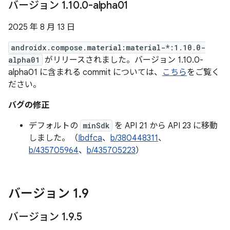
バージョン 1
.
10
.
0-alpha01
2025 年 8 月 13 日
androidx.compose.material:material-*:1.10.0-
alpha01
がリリースされました。バージョン 1.10.0-
alpha01 に含まれる commit については、
こちら
をご覧く
ださい。
バグの修正
デフォルトの
minSdk
を API 21 から API 23 に移動
しました。（
Ibdfca
、
b/380448311
、
b/435705964
、
b/435705223
）
バージョン 1
.
9
バージョン 1
.
9
.
5