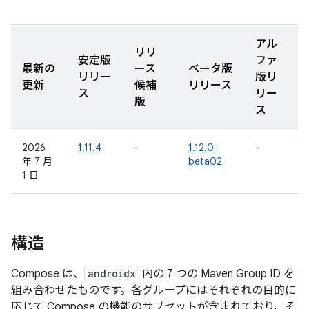
アル
リリ
安定版
ファ
最新の
ース
ベータ版
リリー
版リ
更新
候補
リリース
ス
リー
版
ス
2026
1.11.4
-
1.12.0-
-
年 7 月
beta02
1 日
構造
Compose は、
androidx
内の 7 つの Maven Group ID を
組み合わせたものです。各グループにはそれぞれの目的に
応じて Compose の機能のサブセットが含まれており、そ