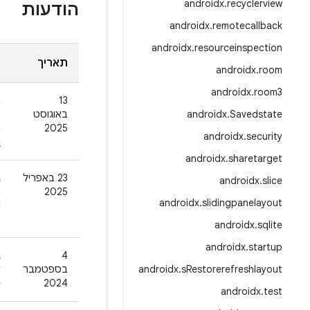
androidx
.
recyclerview
הודעות
androidx
.
remotecallback
androidx
.
resourceinspection
תאריך
ה
androidx
.
room
androidx
.
room3
‫13
Savedstate
.
androidx
באוגוסט
2025
ת
androidx
.
security
ה
androidx
.
sharetarget
‫23 באפריל
androidx
.
slice
2025
ת
androidx
.
slidingpanelayout
ב
androidx
.
sqlite
androidx
.
startup
‫4
Restorerefreshlayout
s
.
androidx
בספטמבר
ל
2024
e
androidx
.
test