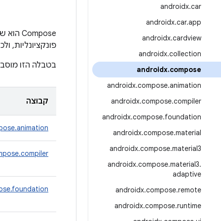
androidx
.
car
androidx
.
car
.
app
‫Compose הוא שילוב של 7 מזהי קבוצה ב-Maven בתוך
androidx
.
cardview
פונקציונליות, ו
androidx
.
collection
בטבלה הזו מוסבר
androidx
.
compose
androidx
.
compose
.
animation
קבוצה
androidx
.
compose
.
compiler
androidx
.
compose
.
foundation
ose.animation
androidx
.
compose
.
material
androidx
.
compose
.
material3
pose.compiler
androidx
.
compose
.
material3
.
adaptive
se.foundation
androidx
.
compose
.
remote
androidx
.
compose
.
runtime