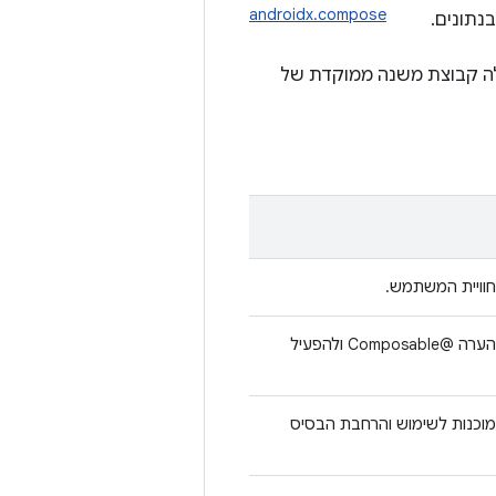
androidx.compose
נתונים.
לה קבוצת משנה ממוקדת של
להשתמש בתוסף של Kotlin Compiler כדי לשנות פונקציות עם הערה @Composable ולהפעיל
ות אבני בניין מוכנות לשימוש והרחבת הבסיס