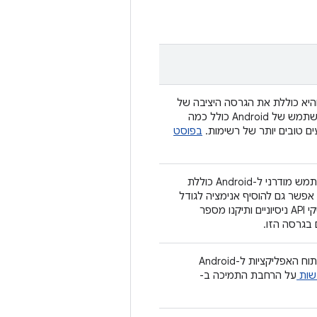
Compose Bill ) מאוגוסט 2025 יצאה לאור, והיא כוללת את הגרסה היציבה של
Jetpack Compose 1.9. העדכון הזה של ערכת הכלים המודרנית לממשק משתמש של Android כולל כמה
בפוסט
גרסה 1.8 של Compose כבר כאן! הגרסה הזו של ערכת הכלים לממשק משתמש מודרני ל-Android כוללת
אפשר גם להוסיף אנימציה לגודל
ולמיקום של רכיב שאפשר להרכיב בדרכים חדשות. בנוסף, ייצבנו הרבה ממשקי API ניסיוניים ותיקנו מספר
 בגרסה הזו.
גרסה 1.7 של Jetpack Compose כוללת תכונות רבות שמטרתן להפוך את פיתוח האפליקציות ל-Android
שות
על הרחבת התמיכה ב-