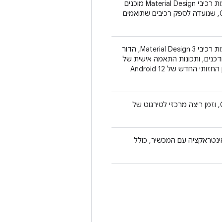
אפשר ליצור ממשקי משתמש של Jetpack פיתוח נייטיב באמצעות רכיבי Material Design מוכנים
לשימוש. זוהי נקודת הכניסה ברמה הגבוהה ביותר של Compose, שנועדה לספק רכיבים שתואמים
אפשר ליצור ממשקי משתמש של Jetpack פיתוח נייטיב באמצעות רכיבי Material Design 3, הדור
ל רכיבים ועיצובים מעודכנים, ותכונות התאמה אישית של
Material You כמו צבעים דינמיים. הוא מתוכנן להיות תואם לסגנון החזותי החדש של Android 12
אבני בניין בסיסיות של מודל התכנות וניהול המצב של Compose, וזמן ריצה מרכזי לטירגוט של
שתמש של Compose שנדרשים לאינטראקציה עם המכשיר, כולל