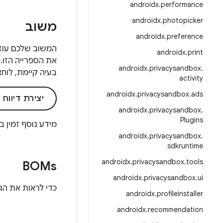
androidx
.
performance
androidx
.
photopicker
משוב
androidx
.
preference
androidx
.
print
את הספרייה הזו. 
androidx
.
privacysandbox
.
בעיה קיימת, לוחצ
activity
androidx
.
privacysandbox
.
ads
יצירת דיווח
androidx
.
privacysandbox
.
Plugins
מידע נוסף זמין ב
androidx
.
privacysandbox
.
sdkruntime
androidx
.
privacysandbox
.
tools
BOMs
androidx
.
privacysandbox
.
ui
כדי לראות את הגרסאות הא
androidx
.
profileinstaller
androidx
.
recommendation