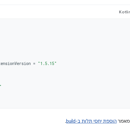
Kotli
tensionVersion
=
"1.5.15"
"
במאמר
הוספת יחסי תלות ב-build
.