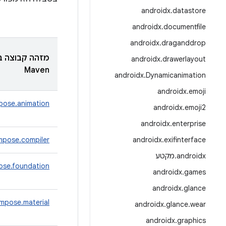
androidx
.
datastore
androidx
.
documentfile
androidx
.
draganddrop
מזהה קבוצה ב
androidx
.
drawerlayout
Maven
androidx
.
Dynamicanimation
androidx
.
emoji
ose.animation
androidx
.
emoji2
androidx
.
enterprise
pose.compiler
androidx
.
exifinterface
androidx
.
מקטע
se.foundation
androidx
.
games
androidx
.
glance
mpose.material
androidx
.
glance
.
wear
androidx
.
graphics