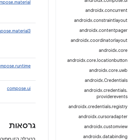
androidx
.
compose
.
ui
mpose.material
androidx
.
concurrent
androidx
.
constraintlayout
androidx
.
contentpager
pose.material3
androidx
.
coordinatorlayout
androidx
.
core
androidx
.
core
.
locationbutton
mpose.runtime
androidx
.
core
.
uwb
androidx
.
Credentials
compose.ui
androidx
.
credentials
.
providerevents
androidx
.
credentials
.
registry
androidx
.
cursoradapter
גרסאות
androidx
.
customview
androidx
.
databinding
בטבלה הזו מפורט