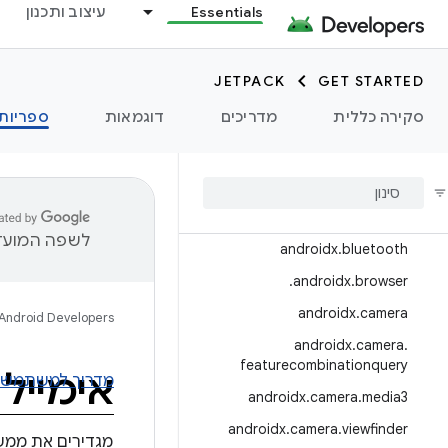
Essentials
עיצוב ותכנון
androidx.appfunctions
androidx.appsearch
JETPACK
GET STARTED
androidx.arch.core
סקירה כללית
מדריכים
דוגמאות
ספריות
androidx.asynclayoutinflater
androidx
.
autofill
androidx
.
benchmark
androidx
.
biometric
לשפה המועדפ
androidx
.
bluetooth
.
androidx
.
browser
androidx
.
camera
Android Developers
androidx
.
camera
.
featurecombinationquery
אימייל
מדריך למשתמש
androidx
.
camera
.
media3
androidx
.
camera
.
viewfinder
מגדירים את ממש