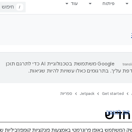
פיתוח
עוד
/
‫Google משתמשת בטכנולוגיית AI כדי לתרגם תוכן
ת עליך. בתרגומים כאלו עשויות להיות שגיאות.
Get started
Jetpack
ספריות
 חדש
קוד לדוגמה
ק המשתמש באופן פרוגרמטי באמצעות פונקציות קומפוזביליות 