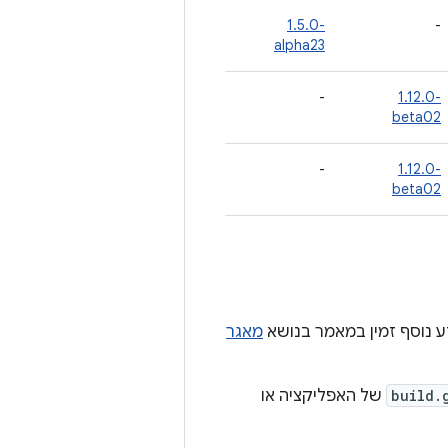
‎1.5.0-
-
alpha23
-
‎1.12.0-
beta02
-
‎1.12.0-
beta02
מאגר
build.
של האפליקציה או