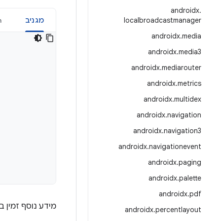
androidx
.
localbroadcastmanager
מגניב
n
androidx
.
media
androidx
.
media3
androidx
.
mediarouter
androidx
.
metrics
androidx
.
multidex
androidx
.
navigation
androidx
.
navigation3
androidx
.
navigationevent
androidx
.
paging
androidx
.
palette
androidx
.
pdf
מידע נוסף זמין 
androidx
.
percentlayout