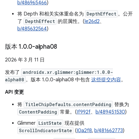
b/486965466
)
将 Depth 和相关实体重命名为
DepthEffect
。公开
了
DepthEffect
的层属性。(
Ie26d2
、
b/485632564
)
版本 1
.
0
.
0-alpha08
2026 年 3 月 11 日
发布了
androidx.xr.glimmer:glimmer:1.0.0-
alpha08
。版本 1.0.0-alpha08 中包含
这些提交内容
。
API 变更
将
TitleChipDefaults.contentPadding
替换为
ContentPadding
常量。(
If992f
、
b/489451530
)
Glimmer
ListState
现在提供
ScrollIndicatorState
(
I0a2f8
,
b/481662773
)