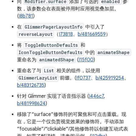
向
Modifier.surface
添加了可选的
enabled
参
数，该参数会在表面被停用时应用视觉叠加层。
(
I8b781
)
在
GlimmerPagerLayoutInfo
中引入了
reverseLayout
（
I73818
、
b/481669559
）
将
ToggleButtonDefaults
和
IconToggleButtonDefaults
中的
animateShape
重命名为
animatedShape
(
I15f00
)
重命名了与
List
相关的组件，以使用
GlimmerLazyList
前缀。(
If0737
、
b/425919254
、
b/483126735
)
针对 Glimmer 实现了语音指示器 (
I446c7
,
b/481998624
)
移除了“surface”修饰符的可聚焦和可点击重载。现
在，它是一个仅负责视觉效果的修饰符。手动添加
“focusable”/“clickable”/其他修饰符以创建互动式表