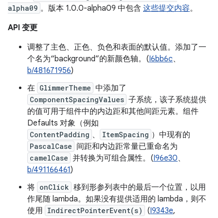
alpha09
。版本 1.0.0-alpha09 中包含
这些提交内容
。
API 变更
调整了主色、正色、负色和表面的默认值。添加了一
个名为“background”的新颜色轴。(
I6bb6c
、
b/481671956
)
在
GlimmerTheme
中添加了
ComponentSpacingValues
子系统，该子系统提供
的值可用于组件中的内边距和其他间距元素。组件
Defaults 对象（例如
ContentPadding
、
ItemSpacing
）中现有的
PascalCase
间距和内边距常量已重命名为
camelCase
并转换为可组合属性。(
I96e30
、
b/491166461
)
将
onClick
移到形参列表中的最后一个位置，以用
作尾随 lambda。如果没有提供适用的 lambda，则不
使用
IndirectPointerEvent(s)
(
I9343e
,