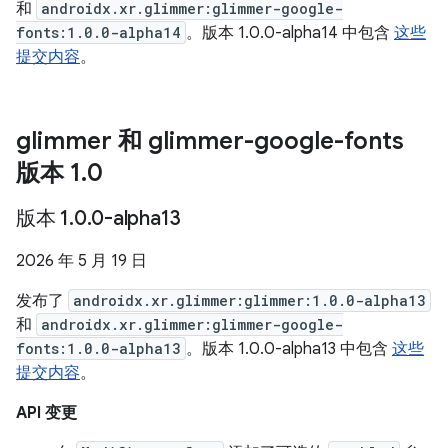
和
androidx.xr.glimmer:glimmer-google-
fonts:1.0.0-alpha14
。版本 1.0.0-alpha14 中包含
这些
提交内容
。
glimmer 和 glimmer-google-fonts
版本 1
.
0
版本 1
.
0
.
0-alpha13
2026 年 5 月 19 日
发布了
androidx.xr.glimmer:glimmer:1.0.0-alpha13
和
androidx.xr.glimmer:glimmer-google-
fonts:1.0.0-alpha13
。版本 1.0.0-alpha13 中包含
这些
提交内容
。
API 变更