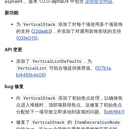
alpha04
。版本 1.0.0-alpha04 中包含
这些提交内容
。
新功能
为
VerticalStack
添加了对每个项使用多个项装饰
的支持 (
22daab3
)，并添加了对通用装饰形状的支持
(
033e015
)。
API 变更
添加了
VerticalListDefaults
，为
VerticalList
可组合项提供推荐值。(
I07b1a
、
b/448364605
)
bug 修复
向
VerticalStack
添加了初始焦点处理，以确保焦
点进入堆栈时，顶部项获得焦点。这修复了初始焦点
分配给下一项导致立即滚动到该项的问题。(
bd69841
)
修复了
VerticalStack
的
ItemDecorationNode