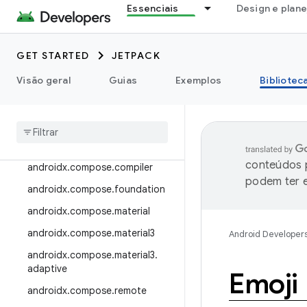
Essenciais
Design e plan
androidx.camera.viewfinder
androidx.car
GET STARTED
JETPACK
androidx.car.app
androidx.cardview
Visão geral
Guias
Exemplos
Bibliotec
androidx
.
collection
androidx
.
compose
androidx
.
compose
.
animation
conteúdos p
androidx
.
compose
.
compiler
podem ter e
androidx
.
compose
.
foundation
androidx
.
compose
.
material
androidx
.
compose
.
material3
Android Developer
androidx
.
compose
.
material3
.
adaptive
Emoji
androidx
.
compose
.
remote