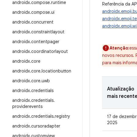
androidx
.
compose
.
runtime
Referência da AP
androidx.emoji.b
androidx
.
compose
.
ui
androidx.emoji.te
androidx
.
concurrent
androidx.emoji.w
androidx
.
constraintlayout
androidx
.
contentpager
Atenção
:ess
androidx
.
coordinatorlayout
novos recursos.
androidx
.
core
para mais inform
androidx
.
core
.
locationbutton
androidx
.
core
.
uwb
Atualização
androidx
.
credentials
mais recent
androidx
.
credentials
.
providerevents
androidx
.
credentials
.
registry
17 de dezembr
2025
androidx
.
cursoradapter
androidx
.
customview