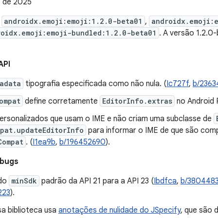
 de 2025
e
androidx.emoji:emoji:1.2.0-beta01
,
androidx.emoji:
roidx.emoji:emoji-bundled:1.2.0-beta01
. A versão 1.2.
API
adata
tipografia especificada como não nula. (
Ic727f
,
b/2363
ompat
define corretamente
EditorInfo.extras
no Android 
ersonalizados que usam o IME e não criam uma subclasse de
pat.updateEditorInfo
para informar o IME de que são com
Compat
. (
I1ea9b
,
b/196452690
).
 bugs
do
minSdk
padrão da API 21 para a API 23 (
Ibdfca
,
b/3804483
223
).
sa biblioteca usa
anotações de nulidade do JSpecify
, que são 