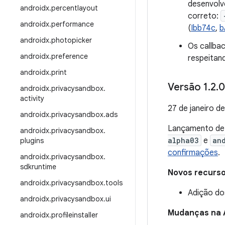
desenvolv
androidx
.
percentlayout
correto:
androidx
.
performance
(
Ibb74c
,
b
androidx
.
photopicker
Os callbac
androidx
.
preference
respeitand
androidx
.
print
Versão 1
.
2
.
0
androidx
.
privacysandbox
.
activity
27 de janeiro d
androidx
.
privacysandbox
.
ads
Lançamento d
androidx
.
privacysandbox
.
alpha03
e
an
plugins
confirmações
.
androidx
.
privacysandbox
.
sdkruntime
Novos recurs
androidx
.
privacysandbox
.
tools
Adição do
androidx
.
privacysandbox
.
ui
Mudanças na 
androidx
.
profileinstaller