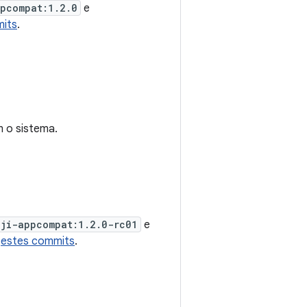
ppcompat:1.2.0
e
mits
.
m o sistema.
oji-appcompat:1.2.0-rc01
e
m
estes commits
.