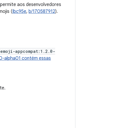
e permite aos desenvolvedores
ojis (
Ibc95e
,
b/170587912
).
:emoji-appcompat:1.2.0-
.0-alpha01 contém essas
te.