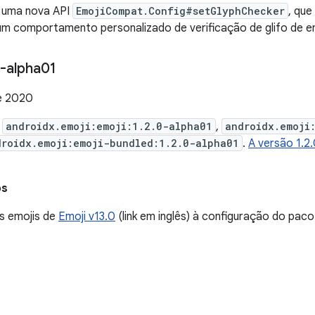
 uma nova API
EmojiCompat.Config#setGlyphChecker
, qu
um comportamento personalizado de verificação de glifo de em
-alpha01
e 2020
e
androidx.emoji:emoji:1.2.0-alpha01
,
androidx.emoji
droidx.emoji:emoji-bundled:1.2.0-alpha01
.
A versão 1.2
os
s emojis de
Emoji v13.0
(link em inglês) à configuração do paco