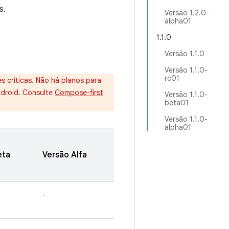
s.
Versão 1.2.0-
alpha01
1.1.0
Versão 1.1.0
Versão 1.1.0-
rc01
s críticas. Não há planos para
ndroid. Consulte
Compose-first
Versão 1.1.0-
beta01
Versão 1.1.0-
alpha01
eta
Versão Alfa
-