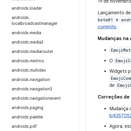
19 de novembro
androidx
.
loader
Lançamento d
androidx
.
beta01
e
and
localbroadcastmanager
commits
.
androidx
.
media
Mudanças na 
androidx
.
media3
EmojiMet
androidx
.
mediarouter
O
EmojiC
androidx
.
metrics
androidx
.
multidex
Widgets p
EmojiCom
androidx
.
navigation
de
Emoji
androidx
.
navigation3
Correções de
androidx
.
navigationevent
androidx
.
paging
Mudança 
b/435705
androidx
.
palette
Agora, es
androidx
.
pdf