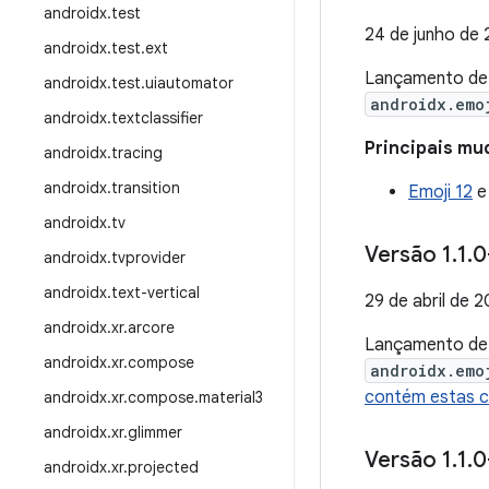
androidx
.
test
24 de junho de
androidx
.
test
.
ext
Lançamento d
androidx
.
test
.
uiautomator
androidx.emo
androidx
.
textclassifier
Principais mu
androidx
.
tracing
androidx
.
transition
Emoji 12
androidx
.
tv
Versão 1
.
1
.
0
androidx
.
tvprovider
androidx
.
text-vertical
29 de abril de 
androidx
.
xr
.
arcore
Lançamento d
androidx
.
xr
.
compose
androidx.emo
contém estas 
androidx
.
xr
.
compose
.
material3
androidx
.
xr
.
glimmer
Versão 1
.
1
.
0
androidx
.
xr
.
projected