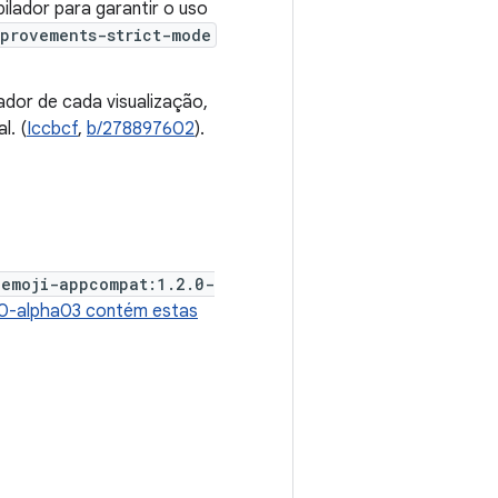
lador para garantir o uso
provements-strict-mode
dor de cada visualização,
l. (
Iccbcf
,
b/278897602
).
:emoji-appcompat:1.2.0-
.0-alpha03 contém estas