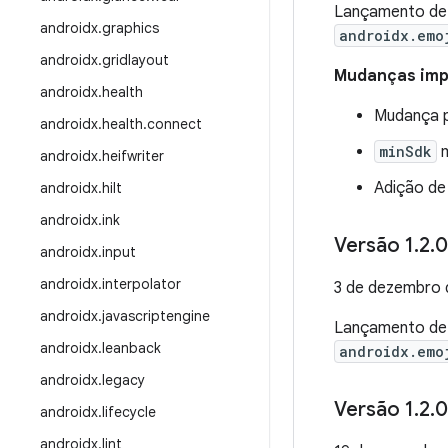
Lançamento d
androidx
.
graphics
androidx.emo
androidx
.
gridlayout
Mudanças impo
androidx
.
health
Mudança p
androidx
.
health
.
connect
minSdk
m
androidx
.
heifwriter
Adição d
androidx
.
hilt
androidx
.
ink
Versão 1
.
2
.
0
androidx
.
input
androidx
.
interpolator
3 de dezembro 
androidx
.
javascriptengine
Lançamento d
androidx
.
leanback
androidx.emo
androidx
.
legacy
Versão 1
.
2
.
0
androidx
.
lifecycle
androidx
.
lint