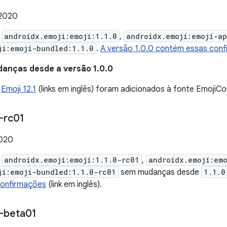
 2020
e
androidx.emoji:emoji:1.1.0
,
androidx.emoji:emoji-a
ji:emoji-bundled:1.1.0
.
A versão 1.0.0 contém essas con
danças desde a versão 1.0.0
e
Emoji 12.1
(links em inglês) foram adicionados à fonte EmojiC
-rc01
2020
e
androidx.emoji:emoji:1.1.0-rc01
,
androidx.emoji:em
ji:emoji-bundled:1.1.0-rc01
sem mudanças desde
1.1.0
confirmações
(link em inglês).
-beta01