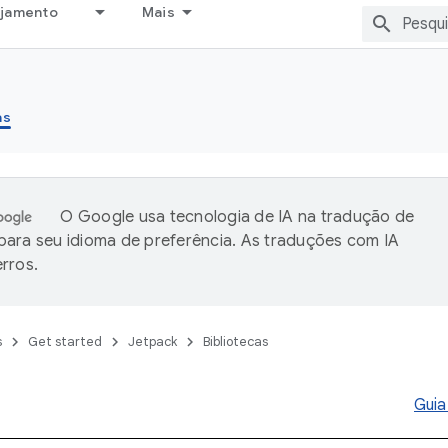
ejamento
Mais
as
O Google usa tecnologia de IA na tradução de
ara seu idioma de preferência. As traduções com IA
rros.
s
Get started
Jetpack
Bibliotecas
Guia