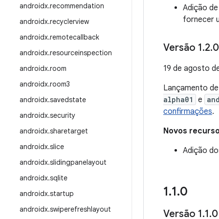
androidx
.
recommendation
Adição de
fornecer 
androidx
.
recyclerview
androidx
.
remotecallback
Versão 1
.
2
.
0
androidx
.
resourceinspection
19 de agosto d
androidx
.
room
androidx
.
room3
Lançamento d
alpha01
e
an
androidx
.
savedstate
confirmações
.
androidx
.
security
Novos recurs
androidx
.
sharetarget
androidx
.
slice
Adição do
androidx
.
slidingpanelayout
androidx
.
sqlite
1
.
1
.
0
androidx
.
startup
androidx
.
swiperefreshlayout
Versão 1
.
1
.
0