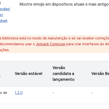
I
Mostre emojis em dispositivos atuais e mais antigo
undled
xt
idget
a biblioteca está no modo de manutenção e só vai receber correçõe
 Recomendamos usar o
Jetpack Compose
para criar interfaces do A
ações.
Versão
Versão estável
candidata a
Versão B
e
lançamento
o de
1.2.0
-
-