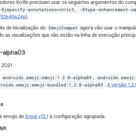
edores Kotlin precisam usar os seguintes argumentos do compi
-Xjspecify-annotations=strict, -Xtype-enhancement-im
/326456246
).
ks de inicialização do
EmojiCompat
agora vão usar o manipula
o as visualizações que não estão na linha de execução principa
-alpha03
e 2021
e
androidx.emoji:emoji:1.2.0-alpha03
,
androidx.emoji
droidx.emoji:emoji-bundled:1.2.0-alpha03
.
A versão 1.2
os
s emojis de
Emoji v13.1
à configuração agrupada.
API