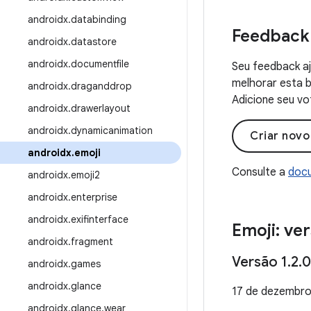
androidx
.
databinding
Feedback
androidx
.
datastore
androidx
.
documentfile
Seu feedback aj
melhorar esta b
androidx
.
draganddrop
Adicione seu vo
androidx
.
drawerlayout
androidx
.
dynamicanimation
Criar nov
androidx
.
emoji
Consulte a
docu
androidx
.
emoji2
androidx
.
enterprise
androidx
.
exifinterface
Emoji: ver
androidx
.
fragment
Versão 1
.
2
.
0
androidx
.
games
androidx
.
glance
17 de dezembro
androidx
.
glance
.
wear