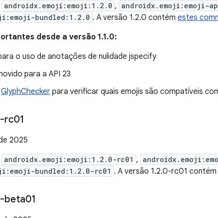
e
androidx.emoji:emoji:1.2.0
,
androidx.emoji:emoji-a
ji:emoji-bundled:1.2.0
. A versão 1.2.0 contém
estes com
rtantes desde a versão 1.1.0:
ara o uso de anotações de nulidade jspecify
ovido para a API 23
e
GlyphChecker
para verificar quais emojis são compatíveis co
-rc01
de 2025
e
androidx.emoji:emoji:1.2.0-rc01
,
androidx.emoji:em
ji:emoji-bundled:1.2.0-rc01
. A versão 1.2.0-rc01 conté
-beta01