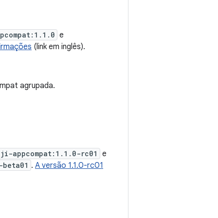
ppcompat:1.1.0
e
firmações
(link em inglês).
ompat agrupada.
oji-appcompat:1.1.0-rc01
e
-beta01
.
A versão 1.1.0-rc01