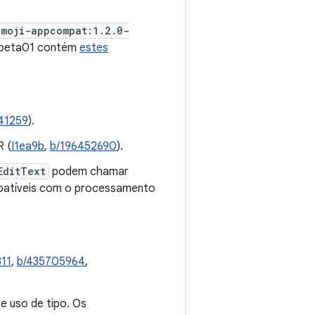
emoji-appcompat:1.2.0-
0-beta01 contém
estes
41259
).
R (
I1ea9b
,
b/196452690
).
EditText
podem chamar
patíveis com o processamento
11
,
b/435705964
,
de uso de tipo. Os