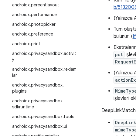
KMP ile uyu
androidx.percentlayout
b/513200
androidx.performance
(Yalnızca 
androidx.photopicker
Tüm oluştu
androidx.preference
bulunur. (
I
androidx.print
Ekstraların
androidx.privacysandbox.activit
put
işlev
y
RequestE
androidx.privacysandbox.reklam
(Yalnızca 
lar
actionEx
androidx
.
privacysandbox
.
MimeTyp
plugins
işlevleri ek
androidx
.
privacysandbox
.
sdkruntime
DeepLinkMatch
androidx
.
privacysandbox
.
tools
DeepLin
androidx
.
privacysandbox
.
ui
mimeTyp