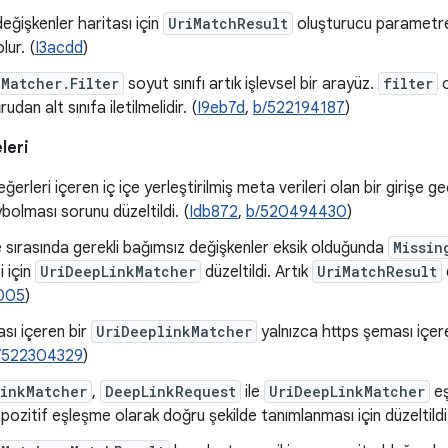
eğişkenler haritası için
UriMatchResult
oluşturucu parametres
lur. (
I3acdd
)
Matcher.Filter
soyut sınıfı artık işlevsel bir arayüz.
filter
o
udan alt sınıfa iletilmelidir. (
I9eb7d
,
b/522194187
)
leri
rleri içeren iç içe yerleştirilmiş meta verileri olan bir girişe geç
olması sorunu düzeltildi. (
Idb872
,
b/520494430
)
 sırasında gerekli bağımsız değişkenler eksik olduğunda
Missin
 için
UriDeepLinkMatcher
düzeltildi. Artık
UriMatchResult
005
)
sı içeren bir
UriDeeplinkMatcher
yalnızca https şeması içeren 
/522304329
)
LinkMatcher
,
DeepLinkRequest
ile
UriDeepLinkMatcher
eş
 pozitif eşleşme olarak doğru şekilde tanımlanması için düzeltildi.