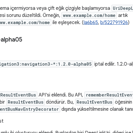
 şema içermiyorsa veya çift eğik çizgiyle başlamıyorsa
UriDeep
i sorunu düzeltildi. Örneğin,
www.example.com/home
artık
www.example.com/home
ile eşleşecek. (
Ia6b65
,
b/522791926
)
-alpha05
igation3:navigation3-*:1.2.0-alpha05
iptal edilir. 1.2.0
rResultEventBus
API'si eklendi. Bu API,
rememberResultEven
 bir
ResultEventBus
döndürür. Bu,
ResultEventBus
öğesinin
entBusNavEntryDecorator
dışında yükseltilmesine olanak tanır
st