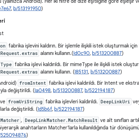
 (yalnızca Android). Her iki filtre de dize eşitliğine göre eşleşir
e7e67
,
b/513191950
)
eri
st
ion
fabrika işlevini kaldırın. Bir işlemle ilişkili istek oluşturmak için
kRequest.extras
alanını kullanın.(
Id0c90
,
b/513200887
)
eType
fabrika işlevi kaldırıldı. Bir mimeType ile ilişkili istek oluştu
kRequest.extras
alanını kullanın. (
I85131
,
b/513200887
)
Android)
fromIntent
fabrika işlevi kaldırıldı. Bir Intent ve ekstr
la değiştirildi. (
Ia0498
,
b/513200887
,
b/522194187
)
ve
fromUriString
fabrika işlevleri kaldırıldı.
DeepLinkUri
vey
arla değiştirildi. (
Id5b6f
,
b/522194187
)
kMatcher
,
DeepLinkMatcher.MatchResult
ve alt sınıfları ar
iyerarşik anahtarların Matcher'larla kullanıldığında tür dönüşü
/525094876
)