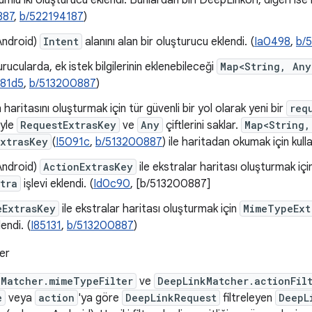
mlu iki oluşturucu eklendi. Bunlardan biri DeepLinkUri, diğeri ise h
887
,
b/522194187
)
Android)
Intent
alanını alan bir oluşturucu eklendi. (
Ia0498
,
b/
rucularda, ek istek bilgilerinin eklenebileceği
Map<String, Any
f81d5
,
b/513200887
)
 haritasını oluşturmak için tür güvenli bir yol olarak yeni bir
req
iyle
RequestExtrasKey
ve
Any
çiftlerini saklar.
Map<String,
xtrasKey
(
I5091c
,
b/513200887
) ile haritadan okumak için kullan
Android)
ActionExtrasKey
ile ekstralar haritası oluşturmak iç
tra
işlevi eklendi. (
Id0c90
, [b/513200887]
eExtrasKey
ile ekstralar haritası oluşturmak için
MimeTypeExt
lendi. (
I85131
,
b/513200887
)
er
kMatcher.mimeTypeFilter
ve
DeepLinkMatcher.actionFil
e
veya
action
'ya göre
DeepLinkRequest
filtreleyen
DeepL