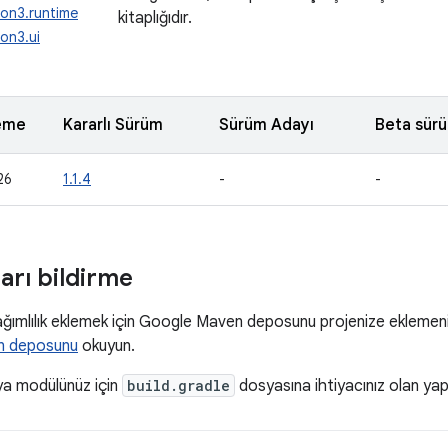
ion3.runtime
kitaplığıdır.
on3.ui
eme
Kararlı Sürüm
Sürüm Adayı
Beta sür
26
1.1.4
-
-
ları bildirme
ğımlılık eklemek için Google Maven deposunu projenize eklemeniz 
n deposunu
okuyun.
ya modülünüz için
build.gradle
dosyasına ihtiyacınız olan yapılar