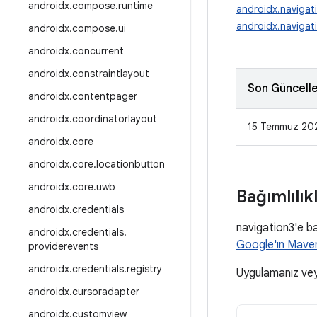
androidx
.
compose
.
runtime
androidx.navigat
androidx.navigati
androidx
.
compose
.
ui
androidx
.
concurrent
androidx
.
constraintlayout
Son Güncell
androidx
.
contentpager
androidx
.
coordinatorlayout
15 Temmuz 20
androidx
.
core
androidx
.
core
.
locationbutton
androidx
.
core
.
uwb
Bağımlılık
androidx
.
credentials
navigation3'e ba
androidx
.
credentials
.
Google'ın Mave
providerevents
androidx
.
credentials
.
registry
Uygulamanız ve
androidx
.
cursoradapter
androidx
.
customview