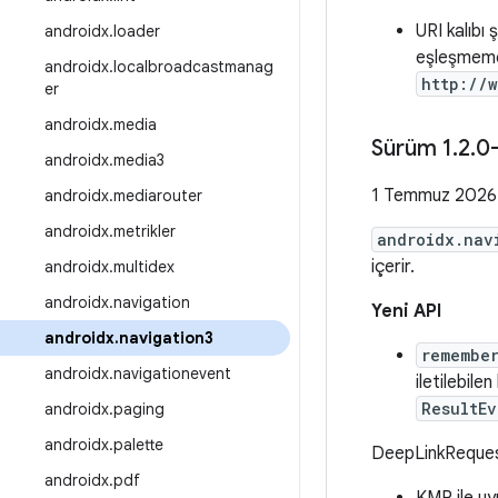
URI kalıbı
androidx.loader
eşleşmemes
androidx.localbroadcastmanag
http://
er
androidx.media
Sürüm 1
.
2
.
0
androidx.media3
1 Temmuz 2026
androidx.mediarouter
androidx.metrikler
androidx.nav
içerir.
androidx.multidex
androidx.navigation
Yeni API
androidx.navigation3
remembe
androidx.navigationevent
iletilebilen
ResultEv
androidx.paging
androidx.palette
DeepLinkReque
androidx.pdf