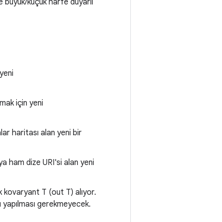
 ve büyük/küçük harfe duyarlı
 yeni
rmak için yeni
alar haritası alan yeni bir
a ham dize URI'si alan yeni
tık kovaryant T (out T) alıyor.
mü yapılması gerekmeyecek.