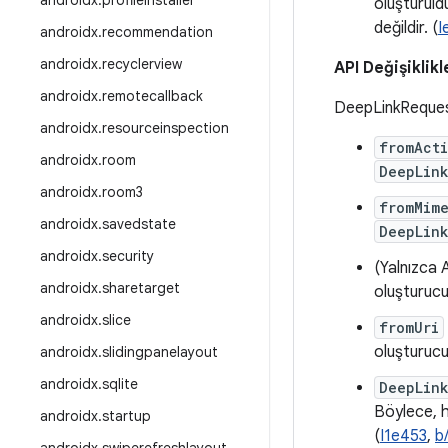
androidx
.
profileinstaller
oluşturuldu
değildir. (
I
androidx
.
recommendation
androidx
.
recyclerview
API Değişiklikl
androidx
.
remotecallback
DeepLinkReque
androidx
.
resourceinspection
fromAct
androidx
.
room
DeepLin
androidx
.
room3
fromMim
androidx
.
savedstate
DeepLin
androidx
.
security
(Yalnızca 
androidx
.
sharetarget
oluşturucuy
androidx
.
slice
fromUri
oluşturucul
androidx
.
slidingpanelayout
androidx
.
sqlite
DeepLin
Böylece, h
androidx
.
startup
(
I1e453
,
b