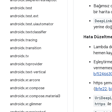
androidx
.
swiperefreshlayout
Bağımsız d
androidx
.
test
bir harita o
androidx
.
test
.
ext
DeepLink
androidx
.
test
.
uiautomator
yerine doğr
androidx
.
textclassifier
Hata Düzeltme
androidx
.
tracing
Lambda değe
androidx
.
transition
hemen kayb
androidx
.
tv
Eşleştirme
androidx
.
tvprovider
vermemesi
androidx
.
text-vertical
b/524663
androidx
.
xr
.
arcore
https şema
androidx
.
xr
.
compose
(
Ibfe22
,
b
androidx
.
xr
.
compose
.
material3
UriDeep
https
ile
androidx
.
xr
.
glimmer