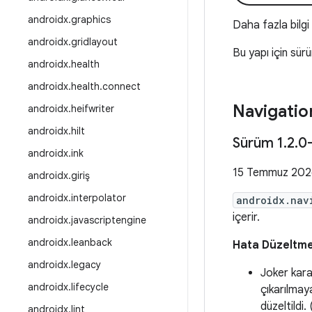
androidx
.
graphics
Daha fazla bilgi
androidx
.
gridlayout
Bu yapı için sür
androidx
.
health
androidx
.
health
.
connect
Navigatio
androidx
.
heifwriter
androidx
.
hilt
Sürüm 1
.
2
.
0
androidx
.
ink
15 Temmuz 202
androidx
.
giriş
androidx
.
interpolator
androidx.nav
içerir.
androidx
.
javascriptengine
androidx.leanback
Hata Düzeltme
androidx.legacy
Joker kara
androidx.lifecycle
çıkarılmay
düzeltildi. 
androidx.lint