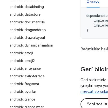
Groovy
androidx
.
databinding
androidx
.
datastore
dependencie
impleme
androidx
.
documentfile
impleme
androidx
.
draganddrop
}
androidx
.
drawerlayout
androidx
.
dynamicanimation
Bağımlılıklar hak
androidx
.
emoji
androidx
.
emoji2
Geri bildi
androidx
.
enterprise
androidx
.
exifinterface
Geri bildiriminiz
androidx
.
fragment
iyileştirmeye yön
mevcut sorunla
androidx
.
oyunlar
androidx
.
glance
Yeni sorun
androidx
.
glance
.
wear