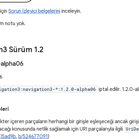
 için
Sorun İzleyici belgelerini
inceleyin.
üm notu yok.
n3 Sürüm 1
.
2
-alpha06
6
igation3:navigation3-*:1.2.0-alpha06
iptal edilir. 1.2.0
leri
kter içeren parçaların herhangi bir girişle eşleşeceği ancak giri
acağı konusunda netlik sağlamak için URI parçalarıyla ilgili
UriD
(
I5ad9b
,
b/524677091
)