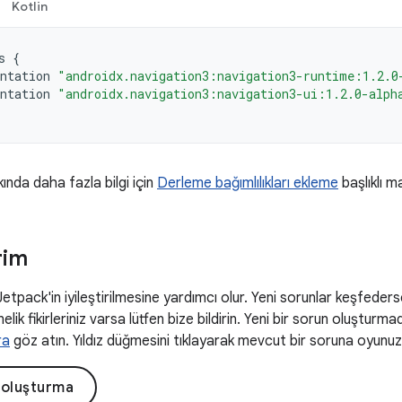
Kotlin
s
{
ntation
"androidx.navigation3:navigation3-runtime:1.2.0
ntation
"androidx.navigation3:navigation3-ui:1.2.0-alph
kında daha fazla bilgi için
Derleme bağımlılıkları ekleme
başlıklı m
rim
 Jetpack'in iyileştirilmesine yardımcı olur. Yeni sorunlar keşfeders
elik fikirleriniz varsa lütfen bize bildirin. Yeni bir sorun oluşturm
ra
göz atın. Yıldız düğmesini tıklayarak mevcut bir soruna oyunuzu 
 oluşturma