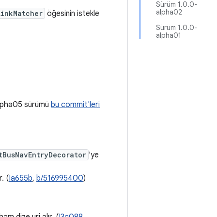
Sürüm 1.0.0-
alpha02
LinkMatcher
öğesinin istekle
Sürüm 1.0.0-
alpha01
-alpha05 sürümü
bu commit'leri
tBusNavEntryDecorator
'ye
. (
Ia655b
,
b/516995400
)