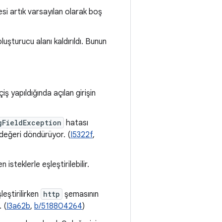
i artık varsayılan olarak boş
luşturucu alanı kaldırıldı. Bunun
iş yapıldığında açılan girişin
gFieldException
hatası
değeri döndürüyor. (
I5322f
,
isteklerle eşleştirilebilir.
leştirilirken
http
şemasının
 (
I3a62b
,
b/518804264
)