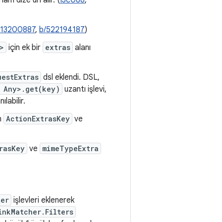
am dize uri alır. (
I3c088
,
513200887
,
b/522194187
)
>
için ek bir
extras
alanı
uestExtras
dsl eklendi. DSL,
 Any>.get(key)
uzantı işlevi,
ılabilir.
in
ActionExtrasKey
ve
rasKey
ve
mimeTypeExtra
ter
işlevleri eklenerek
inkMatcher.Filters