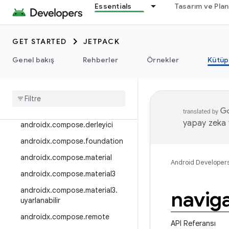
Essentials
Tasarım ve Pla
androidx.camera.viewfinder
androidx.car
GET STARTED
JETPACK
androidx.car.app
androidx.cardview
Genel bakış
Rehberler
Örnekler
Kütüp
androidx
.
collection
androidx
.
compos
androidx
.
compose
.
animation
yapay zeka t
androidx
.
compose
.
derleyici
androidx
.
compose
.
foundation
androidx
.
compose
.
material
Android Developer
androidx
.
compose
.
material3
androidx
.
compose
.
material3
.
navig
uyarlanabilir
androidx
.
compose
.
remote
API Referansı