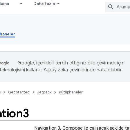
nlama
Daha fazla
haneler
Google, içerikleri tercih ettiğiniz dile çevirmek için
eknolojisini kullanır. Yapay zeka çevirilerinde hata olabilir.
s
Get started
Jetpack
Kütüphaneler
ation3
Navigation 3, Compose ile çalışacak şekilde ta