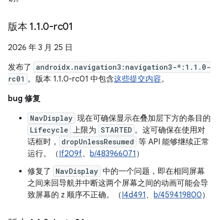
版本 1
.
1
.
0-rc01
2026 年 3 月 25 日
发布了
androidx.navigation3:navigation3-*:1.1.0-
rc01
。版本 1.1.0-rc01 中包含
这些提交内容
。
bug 修复
NavDisplay
现在可确保显示在叠加层下方的条目的
Lifecycle
上限为
STARTED
。这可确保在使用对
话框时，
dropUnlessResumed
等 API 能够继续正常
运行。（
If209f
、
b/483966071
）
修复了
NavDisplay
中的一个问题，即在相同屏幕
之间来回导航并中断这两个屏幕之间的动画可能会导
致屏幕的 z 顺序不正确。（
I4d491
、
b/459419800
）