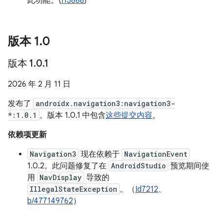
此功能。(
I15868
)
版本 1
.
0
版本 1
.
0
.
1
2026 年 2 月 11 日
发布了
androidx.navigation3:navigation3-
*:1.0.1
。版本 1.0.1 中包含
这些提交内容
。
依赖项更新
Navigation3
现在依赖于
NavigationEvent
1.0.2。此问题修复了在
AndroidStudio
预览期间使
用
NavDisplay
导致的
IllegalStateException
。（
Id7212
、
b/477149762
）