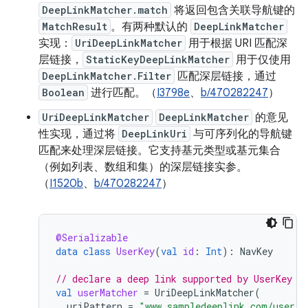
DeepLinkMatcher.match
将返回包含关联导航键的
MatchResult
。有两种默认的
DeepLinkMatcher
实现：
UriDeepLinkMatcher
用于根据 URI 匹配深
层链接，
StaticKeyDeepLinkMatcher
用于仅使用
DeepLinkMatcher.Filter
匹配深层链接，通过
Boolean
进行匹配。（
I3798e
、
b/470282247
）
UriDeepLinkMatcher
DeepLinkMatcher
的意见
性实现，通过将
DeepLinkUri
与可序列化的导航键
匹配来处理深层链接。它支持基元类型或基元集合
（例如列表、数组和集）的深层链接实参。
（
I1520b
、
b/470282247
）
@Serializable
data
class
UserKey
(
val
id
:
Int
):
NavKey
// declare a deep link supported by UserKey
val
userMatcher
=
UriDeepLinkMatcher
(
uriPattern
=
"www.sampledeeplink.com/user?u