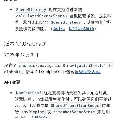
SceneStrategy
现在支持通过新的
calculatedScene(Scene)
函数嵌套场景。这意味
着，您可以自定义
SceneStrategy
，以便为其他场
景提供更多功能。（
I5df7c
、
b/440333896
）
版本 1
.
1
.
0-alpha01
2025 年 12 月 3 日
发布了
androidx.navigation3:navigation3-*:1.1.0-
alpha01
。版本 1.1.0-alpha01 中包含
这些提交内容
。
API 变更
Navigation3
现在支持将场景视为共享元素对象。
这意味着，当场景发生变化时，可以确保它们平稳过
渡。您可以通过将
SharedTransitionScope
传递
给
NavDisplay
或
rememberSceneState
来启用