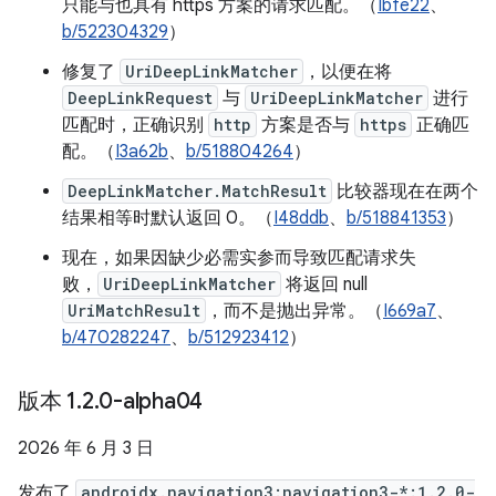
只能与也具有 https 方案的请求匹配。（
Ibfe22
、
b/522304329
）
修复了
UriDeepLinkMatcher
，以便在将
DeepLinkRequest
与
UriDeepLinkMatcher
进行
匹配时，正确识别
http
方案是否与
https
正确匹
配。（
I3a62b
、
b/518804264
）
DeepLinkMatcher.MatchResult
比较器现在在两个
结果相等时默认返回 0。（
I48ddb
、
b/518841353
）
现在，如果因缺少必需实参而导致匹配请求失
败，
UriDeepLinkMatcher
将返回 null
UriMatchResult
，而不是抛出异常。（
I669a7
、
b/470282247
、
b/512923412
）
版本 1
.
2
.
0-alpha04
2026 年 6 月 3 日
发布了
androidx.navigation3:navigation3-*:1.2.0-