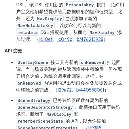
DSL。该 DSL 使用新的
MetadataKey
接口，允许用
户定义他们希望提供给元数据映射的键和值类型。此
外，还为
NavDisplay
过渡添加了新的
NavMetadataKey
，以便它们可以与新的
metadata
DSL 搭配使用，从而向
NavDisplay
添
加过渡。（
Ic10ef
、
Ic049c
、
b/476213928
）
API 变更
OverlayScene
接口具有新的
onRemoved
挂起回
调。当与场景关联的键从返回堆栈中移除后，但在离
开组合之前，系统会调用此回调。这样，在
onRemoved
内调用的退出动画会在叠加场景从合成
中移除之前完成。（
I29a72
、
b/440558061
）
SceneStrategy
已将装饰器函数分离为新的
SceneDecoratorStrategy
。此新接口应用于装饰
场景。新增了
NavDisplay
和
rememberSceneState
的 API，以允许添加
SceneDecoratorStrategies
。（
If9385
、