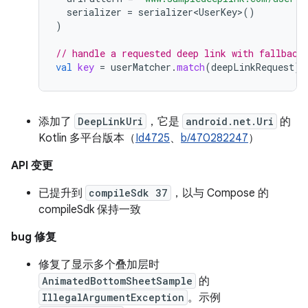
serializer
=
serializer<UserKey>
()
)
// handle a requested deep link with fallback
val
key
=
userMatcher
.
match
(
deepLinkRequest
)
?
添加了
DeepLinkUri
，它是
android.net.Uri
的
Kotlin 多平台版本（
Id4725
、
b/470282247
）
API 变更
已提升到
compileSdk 37
，以与 Compose 的
compileSdk 保持一致
bug 修复
修复了显示多个叠加层时
AnimatedBottomSheetSample
的
IllegalArgumentException
。示例