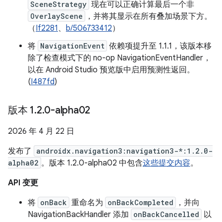
SceneStrategy
现在可以正确计算最后一个非
OverlayScene
，并将其显示在所有叠加场景下方。
（
If2281
、
b/506733412
）
将
NavigationEvent
依赖项提升至 1.1.1，该版本移
除了检查模式下的 no-op NavigationEventHandler，
以在 Android Studio 预览版中启用预测性返回。
(
I487fd
)
版本 1
.
2
.
0-alpha02
2026 年 4 月 22 日
发布了
androidx.navigation3:navigation3-*:1.2.0-
alpha02
。版本 1.2.0-alpha02 中包含
这些提交内容
。
API 变更
将
onBack
重命名为
onBackCompleted
，并向
NavigationBackHandler 添加
onBackCancelled
以