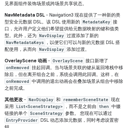
见界面组件装饰场景或跨场景共享状态。
NavMetadata DSL
- Navigation3 现在提供了一种新的类
型安全元数据 DSL。该 DSL 使用新的
MetadataKey
接
口，允许用户定义他们希望提供给元数据映射的键和值类
型。此外，还为
NavDisplay
过渡添加了新的
NavMetadataKeys
，以便它们可以与新的元数据 DSL 搭
配使用，从而向
NavDisplay
添加过渡。
OverlayScene 动画
-
OverlayScene
接口新增了
onRemoved
挂起回调。当与场景关联的键从返回堆栈中移
除后，但在离开组合之前，系统会调用此回调。这样，在
onRemoved
中调用的退出动画会在叠加场景从组合中移除
之前完成。
其他更改
-
NavDisplay
和
rememberSceneState
现在
采用
List<SceneStrategy>
，而不是之前由
then
中缀
链接的单个
SceneStrategy
参数。 您现在可以通过
EntryProvider
DSL 动态添加元数据，同时考虑设置密
钥。