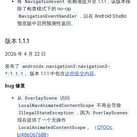
将
NavigationEvent
依赖项提升至 1.1.1，该版本移
除了检查模式下的 no-op
NavigationEventHandler
，以在 Android Studio
预览版中启用预测性返回。
版本 1
.
1
.
1
2026 年 4 月 22 日
发布了
androidx.navigation3:navigation3-
*:1.1.1
。版本 1.1.1 中包含
这些提交内容
。
bug 修复
从
OverlayScene
访问
LocalNavAnimatedContentScope
不再会导致
IllegalStateException
，因为
OverlayScenes
现在提供了一个无操作
LocalAnimatedContentScope
。（
I2f00c
、
b/486067688
）