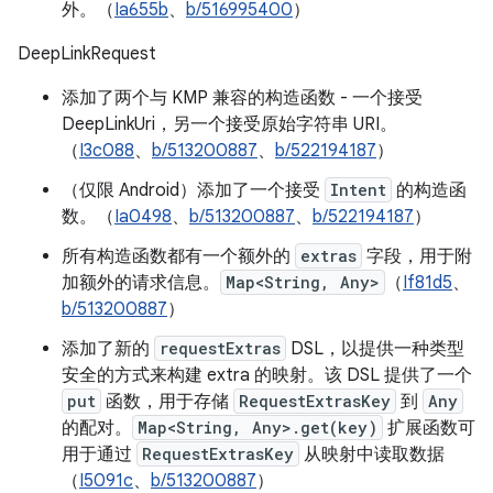
外。（
Ia655b
、
b/516995400
）
DeepLinkRequest
添加了两个与 KMP 兼容的构造函数 - 一个接受
DeepLinkUri，另一个接受原始字符串 URI。
（
I3c088
、
b/513200887
、
b/522194187
）
（仅限 Android）添加了一个接受
Intent
的构造函
数。（
Ia0498
、
b/513200887
、
b/522194187
）
所有构造函数都有一个额外的
extras
字段，用于附
加额外的请求信息。
Map<String, Any>
（
If81d5
、
b/513200887
）
添加了新的
requestExtras
DSL，以提供一种类型
安全的方式来构建 extra 的映射。该 DSL 提供了一个
put
函数，用于存储
RequestExtrasKey
到
Any
的配对。
Map<String, Any>.get(key)
扩展函数可
用于通过
RequestExtrasKey
从映射中读取数据
（
I5091c
、
b/513200887
）