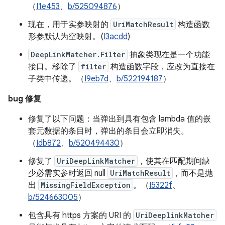
（
I1e453
、
b/525094876
）
现在，用于实参映射的
UriMatchResult
构造函数
形参默认为空映射。(
I3acdd
)
DeepLinkMatcher.Filter
抽象类现在是一个功能
接口。移除了
filter
构造函数字段，应改为直接在
子类中传递。（
I9eb7d
、
b/522194187
）
bug 修复
修复了以下问题：当弹出到具有包含 lambda 值的嵌
套元数据的条目时，弹出的条目会立即消失。
（
Idb872
、
b/520494430
）
修复了
UriDeepLinkMatcher
，使其在匹配期间缺
少必需实参时返回 null
UriMatchResult
，而不是抛
出
MissingFieldException
。（
I5322f
、
b/524663005
）
包含具有 https 方案的 URI 的
UriDeeplinkMatcher