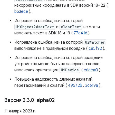
некорректные координаты в SDK версий 18–22 (
b53ece
).
Исправлена ​​ошибка, из-за которой
UiObject2#setText
и
clearText
не могли
изменять текст в SDK 18 и 19 (
77e41d
).
Исправлена ​​ошибка, из-за которой
UiWatcher
выполнялся не в правильном порядке (
c85f92
).
Исправлена ​​ошибка, из-за которой вращение
устройства могло быть не завершено после
изменения ориентации
UiDevice
(
c6cea0
).
Повышена надежность длинных нажатий,
перетаскиваний и сжатий (
49572b
,
3c619a
).
Версия 2
.
3
.
0-alpha02
11 января 2023 г.