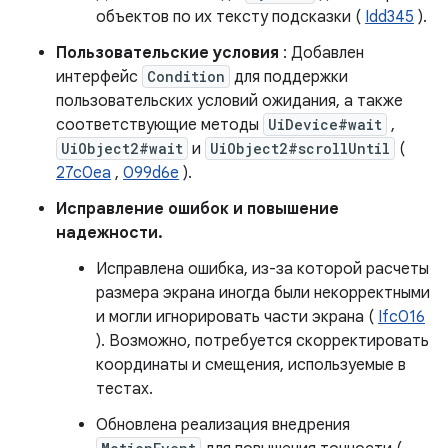
объектов по их тексту подсказки (
Idd345
).
Пользовательские условия
: Добавлен
интерфейс
Condition
для поддержки
пользовательских условий ожидания, а также
соответствующие методы
UiDevice#wait
,
UiObject2#wait
и
UiObject2#scrollUntil
(
27c0ea
,
099d6e
).
Исправление ошибок и повышение
надежности.
Исправлена ​​ошибка, из-за которой расчеты
размера экрана иногда были некорректными
и могли игнорировать части экрана (
Ifc016
). Возможно, потребуется скорректировать
координаты и смещения, используемые в
тестах.
Обновлена ​​реализация внедрения