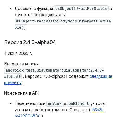
Добавлена ​​функция
UiObject2#waitForStable
в
качестве сокращения для
UiObject2#accessibilityNodeInfo#waitForSta
ble()
Версия 2
.
4
.
0-alpha04
4 июня 2025 г.
Выпущена версия
androidx.test.uiautomator:uiautomator:2.4.0-
alpha04
. Версия 2.4.0-alpha04 содержит
следующие
коммиты
.
Изменения в API
Переименовали
onView
в
onElement
, чтобы
уточнить, работает ли он с Compose (
I53a3b
,
b/419006806
).