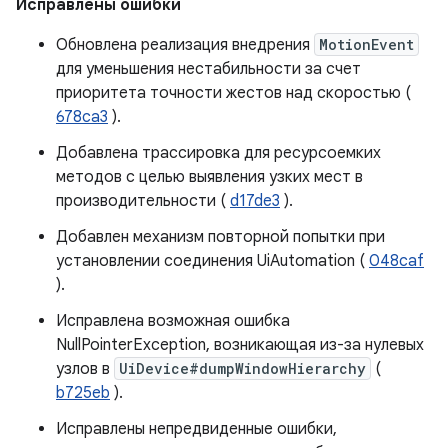
Исправлены ошибки
Обновлена ​​реализация внедрения
MotionEvent
для уменьшения нестабильности за счет
приоритета точности жестов над скоростью (
678ca3
).
Добавлена ​​трассировка для ресурсоемких
методов с целью выявления узких мест в
производительности (
d17de3
).
Добавлен механизм повторной попытки при
установлении соединения UiAutomation (
048caf
).
Исправлена ​​возможная ошибка
NullPointerException, возникающая из-за нулевых
узлов в
UiDevice#dumpWindowHierarchy
(
b725eb
).
Исправлены непредвиденные ошибки,