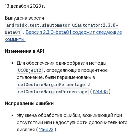
13 декабря 2023 г.
Выпущена версия
androidx.test.uiautomator:uiautomator:2.3.0-
beta01
.
Версия 2.3.0-beta01 содержит следующие
коммиты.
Изменения в API
Для обеспечения единообразия методы
UiObject2
, определяющие процентное
отклонение, были переименованы в
setGestureMarginPercentage
и
setGestureMarginsPercentage
(
I24435
).
Исправлены ошибки
Улучшена обработка ошибки, возникающей при
отсутствии или недоступности дополнительного
дисплея (
116b23
).