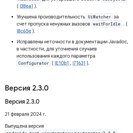
(
I38ea1
).
Улучшена производительность
UiWatcher
за
счет пропуска ненужных вызовов
waitForIdle
. (
I8c65e
).
Исправлены неточности в документации Javadoc,
в частности, для уточнения случаев
использования каждого параметра
Configurator
(
IE10b1
,
I71631
).
Версия 2
.
3
.
0
Версия 2
.
3
.
0
21 февраля 2024 г.
Выпущена версия