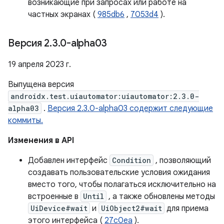
возникающие при запросах или работе на
частных экранах (
985db6
,
7053d4
).
Версия 2
.
3
.
0-alpha03
19 апреля 2023 г.
Выпущена версия
androidx.test.uiautomator:uiautomator:2.3.0-
alpha03
.
Версия 2.3.0-alpha03 содержит следующие
коммиты.
Изменения в API
Добавлен интерфейс
Condition
, позволяющий
создавать пользовательские условия ожидания
вместо того, чтобы полагаться исключительно на
встроенные в
Until
, а также обновлены методы
UiDevice#wait
и
UiObject2#wait
для приема
этого интерфейса (
27c0ea
).