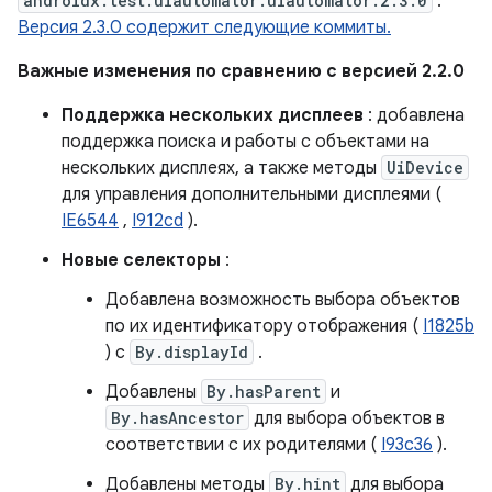
androidx.test.uiautomator:uiautomator:2.3.0
.
Версия 2.3.0 содержит следующие коммиты.
Важные изменения по сравнению с версией 2.2.0
Поддержка нескольких дисплеев
: добавлена ​​
поддержка поиска и работы с объектами на
нескольких дисплеях, а также методы
UiDevice
для управления дополнительными дисплеями (
IE6544
,
I912cd
).
Новые селекторы
:
Добавлена ​​возможность выбора объектов
по их идентификатору отображения (
I1825b
) с
By.displayId
.
Добавлены
By.hasParent
и
By.hasAncestor
для выбора объектов в
соответствии с их родителями (
I93c36
).
Добавлены методы
By.hint
для выбора