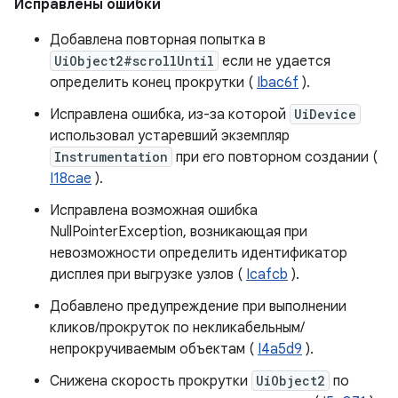
Исправлены ошибки
Добавлена ​​повторная попытка в
UiObject2#scrollUntil
если не удается
определить конец прокрутки (
Ibac6f
).
Исправлена ​​ошибка, из-за которой
UiDevice
использовал устаревший экземпляр
Instrumentation
при его повторном создании (
I18cae
).
Исправлена ​​возможная ошибка
NullPointerException, возникающая при
невозможности определить идентификатор
дисплея при выгрузке узлов (
Icafcb
).
Добавлено предупреждение при выполнении
кликов/прокруток по некликабельным/
непрокручиваемым объектам (
I4a5d9
).
Снижена скорость прокрутки
UiObject2
по