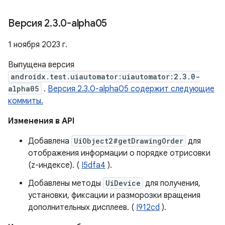
Версия 2
.
3
.
0-alpha05
1 ноября 2023 г.
Выпущена версия
androidx.test.uiautomator:uiautomator:2.3.0-
alpha05
.
Версия 2.3.0-alpha05 содержит следующие
коммиты.
Изменения в API
Добавлена
UiObject2#getDrawingOrder
для
отображения информации о порядке отрисовки
(z-индексе). (
I5dfa4
).
Добавлены методы
UiDevice
для получения,
установки, фиксации и разморозки вращения
дополнительных дисплеев. (
I912cd
).