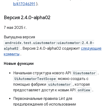
b/417046391
).
Версия 2
.
4
.
0-alpha02
7 мая 2025 г.
Выпущена версия
androidx.test.uiautomator:uiautomator:2.4.0-
alpha02
. Версия 2.4.0-alpha02 содержит
следующие
коммиты
.
Новые функции
Начальная структура нового API
Uiautomator
.
UiAutomatorTestScope
можно создать с
помощью фабрики
uiAutomator
, которая
предоставляет доступ к новым API
onView
.
Первоначальные правила Lint для
предупреждения об использовании