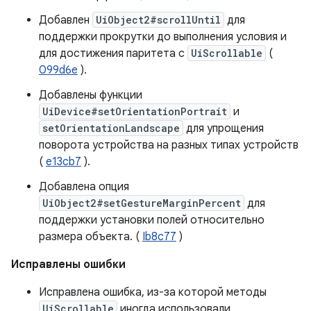
Добавлен
UiObject2#scrollUntil
для
поддержки прокрутки до выполнения условия и
для достижения паритета с
UiScrollable
(
099d6e
).
Добавлены функции
UiDevice#setOrientationPortrait
и
setOrientationLandscape
для упрощения
поворота устройства на разных типах устройств
(
e13cb7
).
Добавлена ​​опция
UiObject2#setGestureMarginPercent
для
поддержки установки полей относительно
размера объекта. (
Ib8c77
)
Исправлены ошибки
Исправлена ​​ошибка, из-за которой методы
UiScrollable
иногда использовали