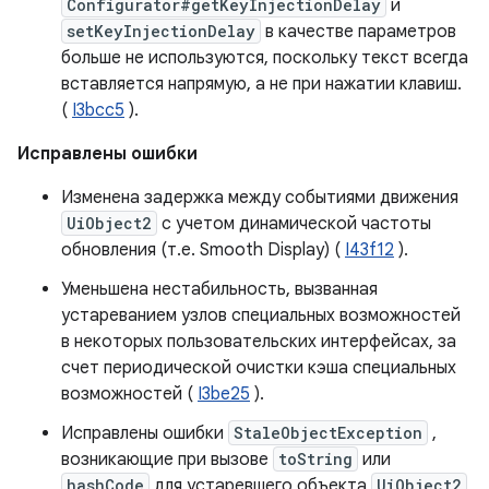
Configurator#getKeyInjectionDelay
и
setKeyInjectionDelay
в качестве параметров
больше не используются, поскольку текст всегда
вставляется напрямую, а не при нажатии клавиш.
(
I3bcc5
).
Исправлены ошибки
Изменена задержка между событиями движения
UiObject2
с учетом динамической частоты
обновления (т.е. Smooth Display) (
I43f12
).
Уменьшена нестабильность, вызванная
устареванием узлов специальных возможностей
в некоторых пользовательских интерфейсах, за
счет периодической очистки кэша специальных
возможностей (
I3be25
).
Исправлены ошибки
StaleObjectException
,
возникающие при вызове
toString
или
hashCode
для устаревшего объекта
UiObject2