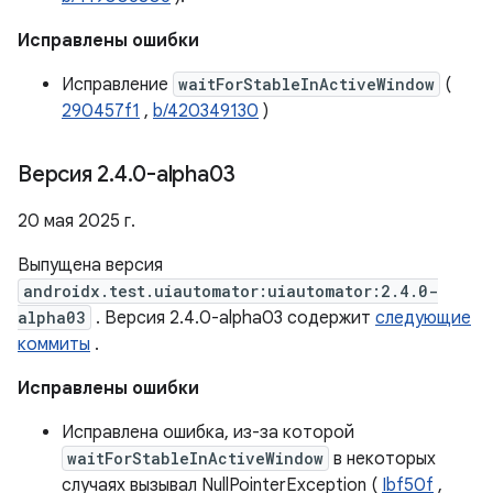
Исправлены ошибки
Исправление
waitForStableInActiveWindow
(
290457f1
,
b/420349130
)
Версия 2
.
4
.
0-alpha03
20 мая 2025 г.
Выпущена версия
androidx.test.uiautomator:uiautomator:2.4.0-
alpha03
. Версия 2.4.0-alpha03 содержит
следующие
коммиты
.
Исправлены ошибки
Исправлена ​​ошибка, из-за которой
waitForStableInActiveWindow
в некоторых
случаях вызывал NullPointerException (
Ibf50f
,