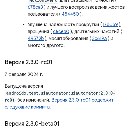
MotionEvent
для повышения точности (
678ca3
) и лучшего воспроизведения жестов
пользователя (
454450
).
Улучшена надежность прокрутки (
I7b059
),
вращения (
c6cea0
), длительных нажатий (
49572b
), масштабирования (
3c619a
) и
многого другого.
Версия 2
.
3
.
0-rc01
7 февраля 2024 г.
Выпущена версия
androidx.test.uiautomator:uiautomator:2.3.0-
rc01
без изменений.
Версия 2.3.0-rc01 содержит
следующие коммиты.
Версия 2
.
3
.
0-beta01