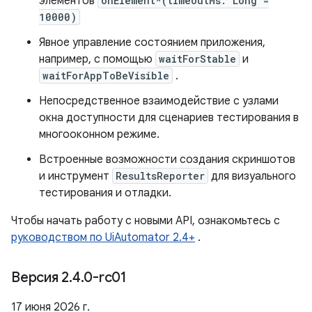
элементов
onElement*(timeoutMs: Long =
10000)
Явное управление состоянием приложения,
например, с помощью
waitForStable
и
waitForAppToBeVisible
.
Непосредственное взаимодействие с узлами
окна доступности для сценариев тестирования в
многооконном режиме.
Встроенные возможности создания скриншотов
и инструмент
ResultsReporter
для визуального
тестирования и отладки.
Чтобы начать работу с новыми API, ознакомьтесь с
руководством по UiAutomator 2.4+
.
Версия 2
.
4
.
0-rc01
17 июня 2026 г.