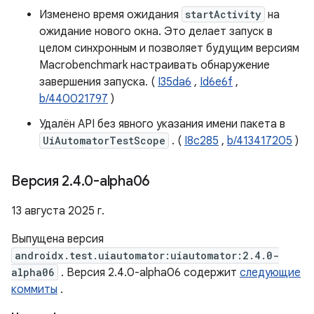
Изменено время ожидания
startActivity
на
ожидание нового окна. Это делает запуск в
целом синхронным и позволяет будущим версиям
Macrobenchmark настраивать обнаружение
завершения запуска. (
I35da6
,
Id6e6f
,
b/440021797
)
Удалён API без явного указания имени пакета в
UiAutomatorTestScope
. (
I8c285
,
b/413417205
)
Версия 2
.
4
.
0-alpha06
13 августа 2025 г.
Выпущена версия
androidx.test.uiautomator:uiautomator:2.4.0-
alpha06
. Версия 2.4.0-alpha06 содержит
следующие
коммиты
.