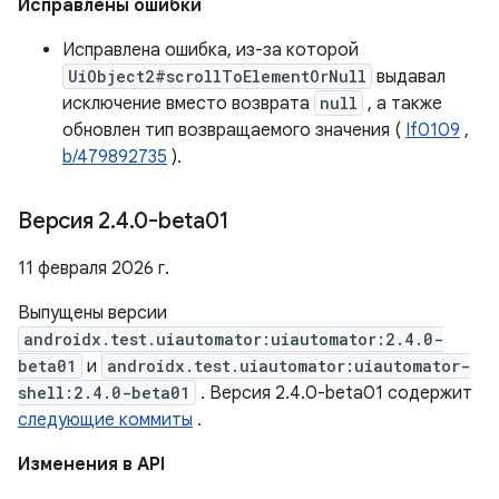
Исправлены ошибки
Исправлена ​​ошибка, из-за которой
UiObject2#scrollToElementOrNull
выдавал
исключение вместо возврата
null
, а также
обновлен тип возвращаемого значения (
If0109
,
b/479892735
).
Версия 2
.
4
.
0-beta01
11 февраля 2026 г.
Выпущены версии
androidx.test.uiautomator:uiautomator:2.4.0-
beta01
и
androidx.test.uiautomator:uiautomator-
shell:2.4.0-beta01
. Версия 2.4.0-beta01 содержит
следующие коммиты
.
Изменения в API