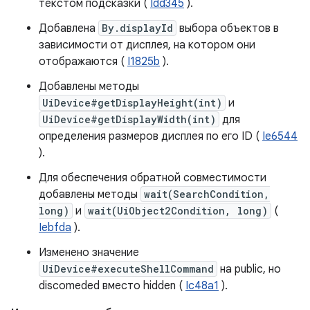
текстом подсказки (
Idd345
).
Добавлена
By.displayId
выбора объектов в
зависимости от дисплея, на котором они
отображаются (
I1825b
).
Добавлены методы
UiDevice#getDisplayHeight(int)
и
UiDevice#getDisplayWidth(int)
для
определения размеров дисплея по его ID (
Ie6544
).
Для обеспечения обратной совместимости
добавлены методы
wait(SearchCondition,
long)
и
wait(UiObject2Condition, long)
(
Iebfda
).
Изменено значение
UiDevice#executeShellCommand
на public, но
discomeded вместо hidden (
Ic48a1
).