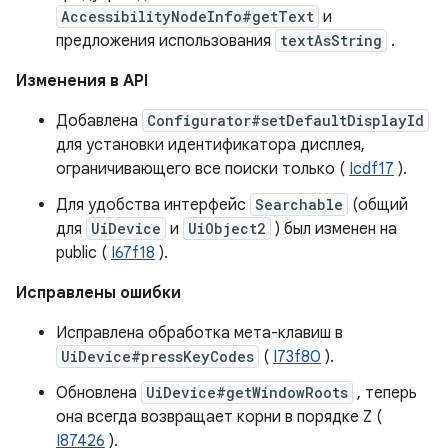
AccessibilityNodeInfo#getText
и
предложения использования
textAsString
.
Изменения в API
Добавлена
Configurator#setDefaultDisplayId
для установки идентификатора дисплея,
ограничивающего все поиски только (
Icdf17
).
Для удобства интерфейс
Searchable
(общий
для
UiDevice
и
UiObject2
) был изменен на
public (
I67f18
).
Исправлены ошибки
Исправлена ​​обработка мета-клавиш в
UiDevice#pressKeyCodes
(
I73f80
).
Обновлена
UiDevice#getWindowRoots
, теперь
она всегда возвращает корни в порядке Z (
I87426
).