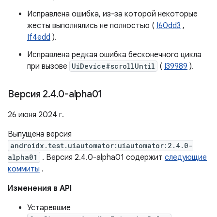
Исправлена ​​ошибка, из-за которой некоторые
жесты выполнялись не полностью (
I60dd3
,
If4edd
).
Исправлена ​​редкая ошибка бесконечного цикла
при вызове
UiDevice#scrollUntil
(
I39989
).
Версия 2
.
4
.
0-alpha01
26 июня 2024 г.
Выпущена версия
androidx.test.uiautomator:uiautomator:2.4.0-
alpha01
. Версия 2.4.0-alpha01 содержит
следующие
коммиты
.
Изменения в API
Устаревшие