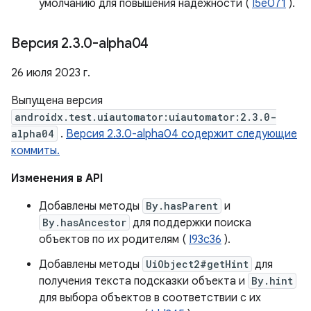
умолчанию для повышения надежности (
I5e071
).
Версия 2
.
3
.
0-alpha04
26 июля 2023 г.
Выпущена версия
androidx.test.uiautomator:uiautomator:2.3.0-
alpha04
.
Версия 2.3.0-alpha04 содержит следующие
коммиты.
Изменения в API
Добавлены методы
By.hasParent
и
By.hasAncestor
для поддержки поиска
объектов по их родителям (
I93c36
).
Добавлены методы
UiObject2#getHint
для
получения текста подсказки объекта и
By.hint
для выбора объектов в соответствии с их