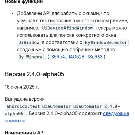
Новые функции
Добавлены API для работы с окнами, что
улучшает тестирование в многооконном режиме,
например,
UiDevice#findWindow
теперь можно
использовать для поиска конкретного окна
UiWindow
в соответствии с
ByWindowSelector
созданным с помощью фабричных методов
By.Window
. (
I359c4
,
I40528
,
I8c963
)
Версия 2
.
4
.
0-alpha05
18 июня 2025 г.
Выпущена версия
androidx.test.uiautomator:uiautomator:2.4.0-
alpha05
. Версия 2.4.0-alpha05 содержит
следующие
коммиты
.
Изменения в API