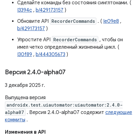
Сделайте команды без состояния синглтонами. (
I3394c
,
b/429173157
)
Обновите API
RecorderCommands
. (
Ie09e8
,
b/429173157
)
Упростите API
RecorderCommands
, чтобы он
имел четко определенный жизненный цикл. (
I30f89
,
b/444305673
)
Версия 2
.
4
.
0-alpha07
3 декабря 2025 г.
Выпущена версия
androidx.test.uiautomator:uiautomator:2.4.0-
alpha07
. Версия 2.4.0-alpha07 содержит
следующие
коммиты
.
Изменения в API