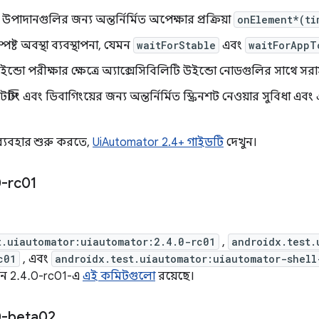
 উপাদানগুলির জন্য অন্তর্নির্মিত অপেক্ষার প্রক্রিয়া
onElement*(ti
্পষ্ট অবস্থা ব্যবস্থাপনা, যেমন
waitForStable
এবং
waitForAppT
্ডো পরীক্ষার ক্ষেত্রে অ্যাক্সেসিবিলিটি উইন্ডো নোডগুলির সাথে সরাসরি
টেস্টিং এবং ডিবাগিংয়ের জন্য অন্তর্নির্মিত স্ক্রিনশট নেওয়ার সুবিধা এ
ব্যবহার শুরু করতে,
UiAutomator 2.4+ গাইডটি
দেখুন।
-rc01
t.uiautomator:uiautomator:2.4.0-rc01
,
androidx.test.
c01
, এবং
androidx.test.uiautomator:uiautomator-shell
্সন 2.4.0-rc01-এ
এই কমিটগুলো
রয়েছে।
0-beta02