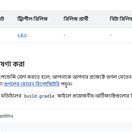
েট
স্থিতিশীল রিলিজ
রিলিজ প্রার্থী
বিটা রিলি
২.৪.০
-
-
োষণা করা
িপেন্ডেন্সি যোগ করতে হলে, আপনাকে আপনার প্রজেক্টে গুগল মেভেন
্য
গুগলের মেভেন রিপোজিটরি
পড়ুন।
া মডিউলের
build.gradle
ফাইলে প্রয়োজনীয় আর্টিফ্যাক্টগুলোর 
কোটলিন