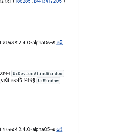
য়েছে। (
I8c285
,
b/413417205
)
ে। সংস্করণ 2.4.0-alpha06-এ
এই
, যেমন
UiDevice#findWindow
ায়ী একটি নির্দিষ্ট
UiWindow
ে। সংস্করণ 2.4.0-alpha05-এ
এই