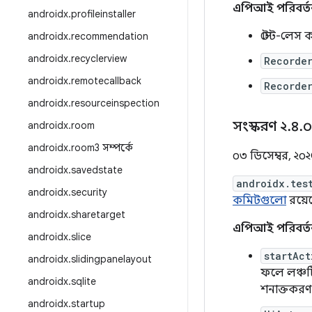
এপিআই পরিবর্ত
androidx
.
profileinstaller
স্টেট-লেস
androidx
.
recommendation
androidx
.
recyclerview
Recorde
androidx
.
remotecallback
Recorde
androidx
.
resourceinspection
সংস্করণ ২
.
৪
.
androidx
.
room
androidx
.
room3 সম্পর্কে
০৩ ডিসেম্বর, ২০২
androidx
.
savedstate
androidx.tes
androidx
.
security
কমিটগুলো
রয়ে
androidx
.
sharetarget
এপিআই পরিবর্ত
androidx
.
slice
startAct
androidx
.
slidingpanelayout
ফলে লঞ্চটি
androidx
.
sqlite
শনাক্তকর
androidx
.
startup