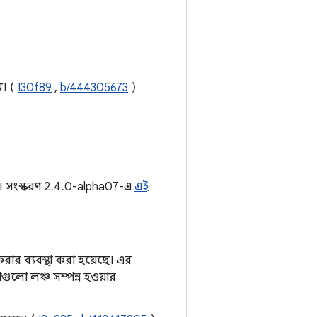
ন। (
I30f89
,
b/444305673
)
ে। সংস্করণ 2.4.0-alpha07-এ
এই
ার ব্যবস্থা করা হয়েছে। এর
গুলো লঞ্চ সম্পন্ন হওয়ার