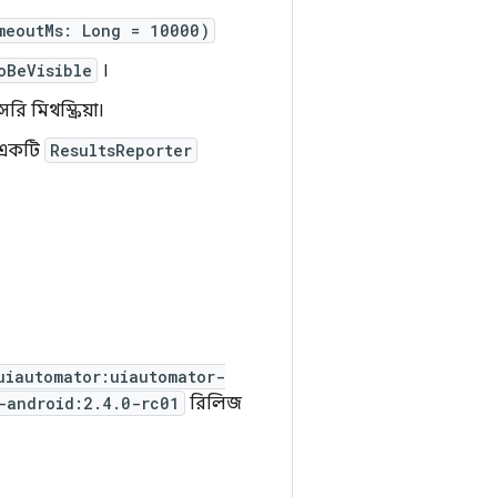
meoutMs: Long = 10000)
oBeVisible
।
 মিথস্ক্রিয়া।
বং একটি
ResultsReporter
uiautomator:uiautomator-
-android:2.4.0-rc01
রিলিজ