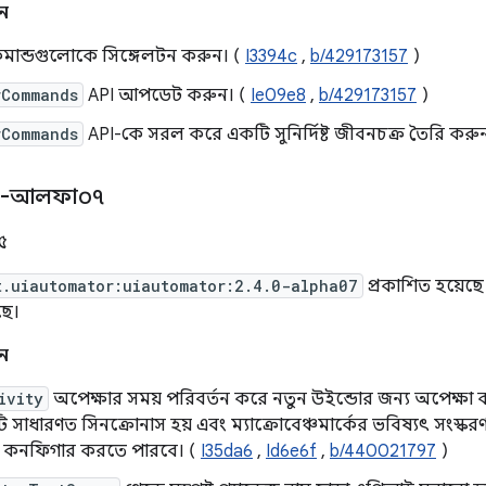
ন
 কমান্ডগুলোকে সিঙ্গেলটন করুন। (
I3394c
,
b/429173157
)
rCommands
API আপডেট করুন। (
Ie09e8
,
b/429173157
)
rCommands
API-কে সরল করে একটি সুনির্দিষ্ট জীবনচক্র তৈরি করু
০-আলফা০৭
৫
t.uiautomator:uiautomator:2.4.0-alpha07
প্রকাশিত হয়েছ
ছে।
ন
ivity
অপেক্ষার সময় পরিবর্তন করে নতুন উইন্ডোর জন্য অপেক্ষা কর
 সাধারণত সিনক্রোনাস হয় এবং ম্যাক্রোবেঞ্চমার্কের ভবিষ্যৎ সংস্করণ
ণ কনফিগার করতে পারবে। (
I35da6
,
Id6e6f
,
b/440021797
)