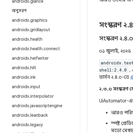
আরও তথ্যের জন
androidx
.
glance
অনুসরণ
androidx
.
graphics
সংস্করণ ২
.
৪
androidx
.
gridlayout
সংস্করণ ২
.
৪
.
০
androidx
.
health
androidx
.
health
.
connect
০১ জুলাই, ২০২৬
androidx
.
heifwriter
androidx.tes
androidx
.
hilt
shell:2.4.0
,
ভার্সন ২.৪.০-তে
androidx
.
ink
androidx
.
input
২.৩.০ সংস্করণ থে
androidx
.
interpolator
UiAutomator-এর 
androidx
.
javascriptengine
আরও পরিচ্ছ
androidx
.
leanback
স্পষ্ট প্র
androidx
.
legacy
মতো মেথড