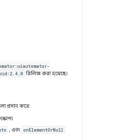
omator:uiautomator-
oid:2.4.0
রিলিজ করা হয়েছে।
ো প্রদান করে:
ট স্কোপ।
nts
, এবং
onElementOrNull