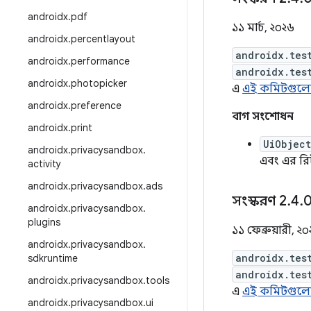
androidx
.
pdf
১১ মার্চ, ২০২৬
androidx
.
percentlayout
androidx.tes
androidx
.
performance
androidx.tes
androidx
.
photopicker
এ
এই কমিটগুল
androidx
.
preference
বাগ সংশোধন
androidx
.
print
UiObjec
androidx
.
privacysandbox
.
এবং এর রি
activity
androidx
.
privacysandbox
.
ads
সংস্করণ 2
.
4
.
0
androidx
.
privacysandbox
.
plugins
১১ ফেব্রুয়ারী, ২
androidx
.
privacysandbox
.
androidx.tes
sdkruntime
androidx.tes
androidx
.
privacysandbox
.
tools
এ
এই কমিটগুল
androidx
.
privacysandbox
.
ui