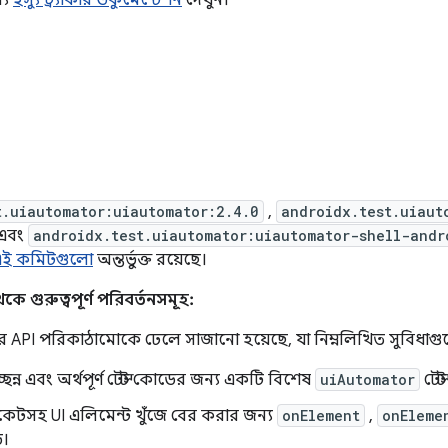
্য
ইস্যু ট্র্যাকার ডকুমেন্টেশন
দেখুন।
t.uiautomator:uiautomator:2.4.0
,
androidx.test.uiaut
 এবং
androidx.test.uiautomator:uiautomator-shell-andr
এই কমিটগুলো
অন্তর্ভুক্ত রয়েছে।
কে গুরুত্বপূর্ণ পরিবর্তনসমূহ:
API পরিকাঠামোকে ঢেলে সাজানো হয়েছে, যা নিম্নলিখিত সুবিধাগুল
ন্ন এবং অর্থপূর্ণ টেস্ট কোডের জন্য একটি বিশেষ
uiAutomator
টেস্
েডিকেটসহ UI এলিমেন্ট খুঁজে বের করার জন্য
onElement
,
onEleme
।