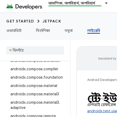
androidx.camera.media3
আবশ্যিক, অপরিহার্য, অপরিহার্য
androidx.camera.viewfinder
androidx.car
GET STARTED
JETPACK
androidx.car.app
ওভারভিউ
নির্দেশিকা
নমুনা
লাইব্রেরি
androidx.cardview
androidx
.
collection
androidx
.
compose
androidx
.
compose
.
animation
androidx
.
compose
.
compiler
androidx
.
compose
.
foundation
Android Developer
androidx
.
compose
.
material
androidx
.
compose
.
material3
টেস্ট
androidx
.
compose
.
material3
.
এপিআই রেফারেন্স
adaptive
androidx.test.ui
androidx
.
compose
.
remote