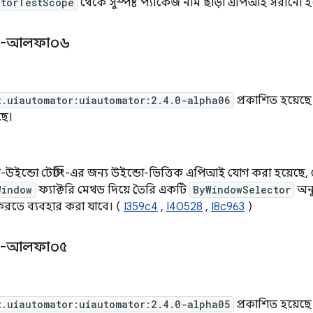
atorTestScope
থেকে সুস্পষ্ট প্যাকেজ নাম ছাড়া এপিআই সরানো হ
০-আলফা০৬
t.uiautomator:uiautomator:2.4.0-alpha06
প্রকাশিত হয়েছ
ছে।
টি-উইন্ডো টেস্টিং-এর জন্য উইন্ডো-ভিত্তিক এপিআই যোগ করা হয়েছে
Window
ফ্যাক্টরি মেথড দিয়ে তৈরি একটি
ByWindowSelector
অনুয
করতে ব্যবহার করা যাবে। (
I359c4
,
I40528
,
I8c963
)
০-আলফা০৫
t.uiautomator:uiautomator:2.4.0-alpha05
প্রকাশিত হয়েছ