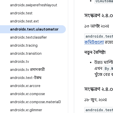
UiAutom
androidx
.
swiperefreshlayout
androidx
.
test
সংস্করণ ২
.
৪
.
androidx
.
test
.
ext
১৩ আগস্ট, ২০২৫
androidx
.
test
.
uiautomator
androidx.tes
androidx
.
textclassifier
কমিটগুলো
রয়ে
androidx
.
tracing
নতুন বৈশিষ্ট্য
androidx
.
transition
androidx
.
tv
উন্নত মাল্
এখন
By.
androidx
.
tv প্রদানকারী
খুঁজে বের 
androidx
.
text-উল্লম্ব
androidx
.
xr
.
arcore
সংস্করণ ২
.
৪
.
androidx
.
xr
.
compose
১৮ জুন, ২০২৫
androidx
.
xr
.
compose
.
material3
androidx.tes
androidx
.
xr
.
glimmer