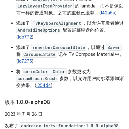
LazyLayoutItemProvider
的 lambda，而不是像以
前一样的普通对象。之前的重载已废弃。(
I42a5a
)
添加了
TvKeyboardAlignment
，以允许开发者通过
AndroidImeOptions
配置屏幕键盘的位置。
(
Idb772
)
添加了
rememberCarouselState
，以通过
Saver
将
CarouselState
记在 TV Compose Material 中。
(
Id7275
)
将
scrimColor: Color
参数更改为
scrimBrush:Brush
参数，以允许用户向纱罩添加渐
变效果。(
I254d4
)
版本 1
.
0
.
0-alpha08
2023 年 7 月 26 日
发布了
androidx.tv:tv-foundation:1.0.0-alpha08