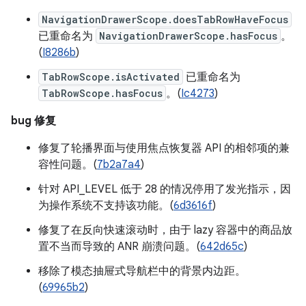
NavigationDrawerScope.doesTabRowHaveFocus
已重命名为
NavigationDrawerScope.hasFocus
。
(
I8286b
)
TabRowScope.isActivated
已重命名为
TabRowScope.hasFocus
。(
Ic4273
)
bug 修复
修复了轮播界面与使用焦点恢复器 API 的相邻项的兼
容性问题。(
7b2a7a4
)
针对 API_LEVEL 低于 28 的情况停用了发光指示，因
为操作系统不支持该功能。(
6d3616f
)
修复了在反向快速滚动时，由于 lazy 容器中的商品放
置不当而导致的 ANR 崩溃问题。(
642d65c
)
移除了模态抽屉式导航栏中的背景内边距。
(
69965b2
)