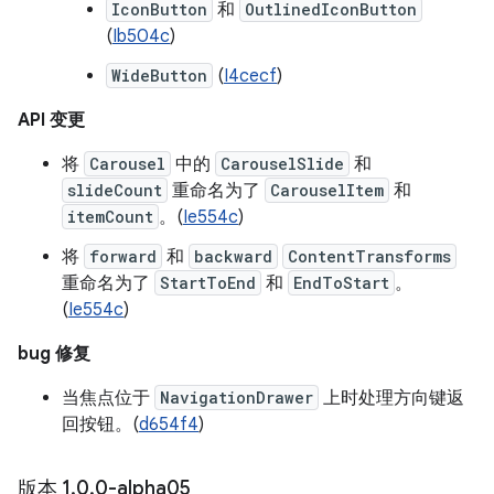
IconButton
和
OutlinedIconButton
(
Ib504c
)
WideButton
(
I4cecf
)
API 变更
将
Carousel
中的
CarouselSlide
和
slideCount
重命名为了
CarouselItem
和
itemCount
。(
Ie554c
)
将
forward
和
backward
ContentTransforms
重命名为了
StartToEnd
和
EndToStart
。
(
Ie554c
)
bug 修复
当焦点位于
NavigationDrawer
上时处理方向键返
回按钮。(
d654f4
)
版本 1
.
0
.
0-alpha05