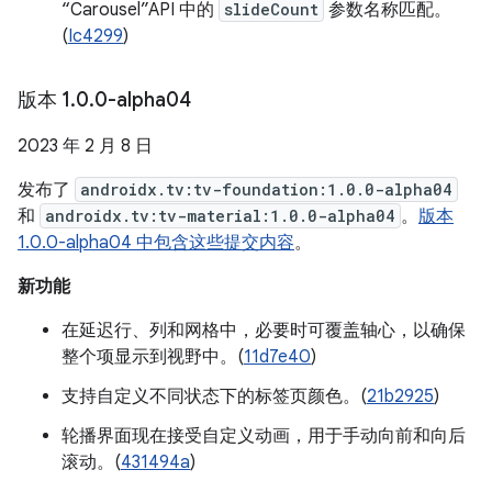
“Carousel”API 中的
slideCount
参数名称匹配。
(
Ic4299
)
版本 1
.
0
.
0-alpha04
2023 年 2 月 8 日
发布了
androidx.tv:tv-foundation:1.0.0-alpha04
和
androidx.tv:tv-material:1.0.0-alpha04
。
版本
1.0.0-alpha04 中包含这些提交内容
。
新功能
在延迟行、列和网格中，必要时可覆盖轴心，以确保
整个项显示到视野中。(
11d7e40
)
支持自定义不同状态下的标签页颜色。(
21b2925
)
轮播界面现在接受自定义动画，用于手动向前和向后
滚动。(
431494a
)