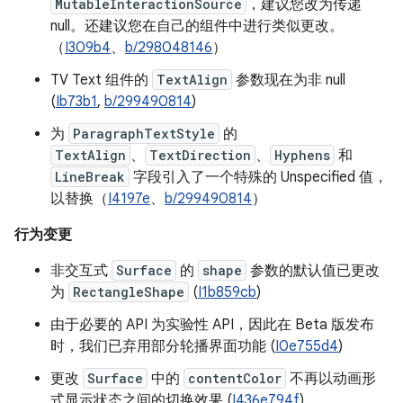
MutableInteractionSource
，建议您改为传递
null。还建议您在自己的组件中进行类似更改。
（
I309b4
、
b/298048146
）
TV Text 组件的
TextAlign
参数现在为非 null
(
Ib73b1
,
b/299490814
)
为
ParagraphTextStyle
的
TextAlign
、
TextDirection
、
Hyphens
和
LineBreak
字段引入了一个特殊的 Unspecified 值，
以替换（
I4197e
、
b/299490814
）
行为变更
非交互式
Surface
的
shape
参数的默认值已更改
为
RectangleShape
(
I1b859cb
)
由于必要的 API 为实验性 API，因此在 Beta 版发布
时，我们已弃用部分轮播界面功能 (
I0e755d4
)
更改
Surface
中的
contentColor
不再以动画形
式显示状态之间的切换效果 (
I436e794f
)