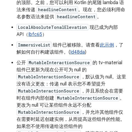
的顶部。之前，您可以利用 Kotlin 的尾随 lambda 语
法来传递
headlineContent
。现在，您必须利用命
名参数语法来提供
headlineContent
。
LocalAbsoluteTonalElevation
现已成为内部
API（
Ibfc65
）
ImmersiveList
组件已被移除。请查看
此示例
，了
解如何自行构建该组件。(
Id48da
)
公开
MutableInteractionSource
的 tv-material
组件已更新为现在公开可为 null 的
MutableInteractionSource
，默认值为 null。这里
没有语义更改：传递 null 表示您不希望提升
MutableInteractionSource
，并且系统会在需要
时在组件内部创建
MutableInteractionSource
。
更改为 null 可让某些组件永远不分配
MutableInteractionSource
，并允许其他组件仅
在需要时延迟创建实例，从而提高这些组件的性能。
如果您不使用传递给这些组件的