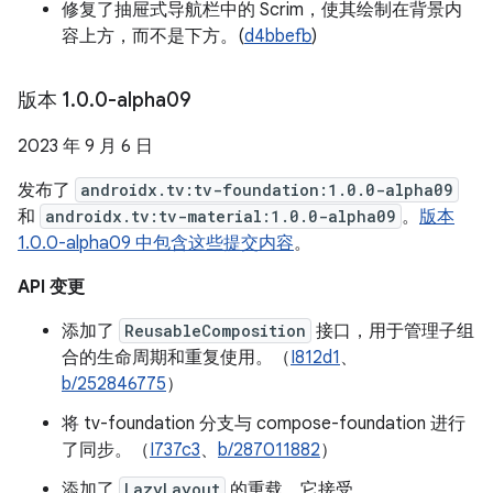
修复了抽屉式导航栏中的 Scrim，使其绘制在背景内
容上方，而不是下方。(
d4bbefb
)
版本 1
.
0
.
0-alpha09
2023 年 9 月 6 日
发布了
androidx.tv:tv-foundation:1.0.0-alpha09
和
androidx.tv:tv-material:1.0.0-alpha09
。
版本
1.0.0-alpha09 中包含这些提交内容
。
API 变更
添加了
ReusableComposition
接口，用于管理子组
合的生命周期和重复使用。（
I812d1
、
b/252846775
）
将 tv-foundation 分支与 compose-foundation 进行
了同步。（
I737c3
、
b/287011882
）
添加了
LazyLayout
的重载，它接受