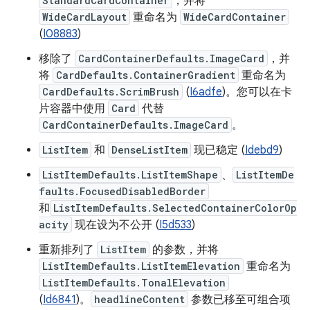
StandardCardContainer
，并将
WideCardLayout
重命名为
WideCardContainer
(
I08883
)
移除了
CardContainerDefaults.ImageCard
，并
将
CardDefaults.ContainerGradient
重命名为
CardDefaults.ScrimBrush
(
I6adfe
)。您可以在卡
片容器中使用
Card
代替
CardContainerDefaults.ImageCard
。
ListItem
和
DenseListItem
现已稳定 (
Idebd9
)
ListItemDefaults.ListItemShape
、
ListItemDe
faults.FocusedDisabledBorder
和
ListItemDefaults.SelectedContainerColorOp
acity
现在设为不公开 (
I5d533
)
重新排列了
ListItem
的参数，并将
ListItemDefaults.ListItemElevation
重命名为
ListItemDefaults.TonalElevation
(
Id6841
)。
headlineContent
参数已移至可组合项