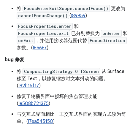
将
FocusEnterExitScope.cancelFocus()
更改为
cancelFocusChange()
(
I89959
)
FocusProperties.enter
和
FocusProperties.exit
已分别替换为
onEnter
和
onExit
，并使用接收器范围代替
FocusDirection
参数。(
I6e667
)
bug 修复
将
CompositingStrategy.OffScreen
从 Surface
移至 Text，以修复缩放时文本抖动的问题。
(
I92b15f17
)
修复了轮播界面中损坏的焦点管理功能
(
Ie508b721375
)
与交互式界面相比，非交互式界面的实现方式较为简
单。(
I7ea545150
)