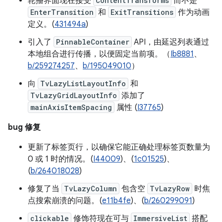
轮播界面现在接受
ContentTransforms
而不是
EnterTransition
和
ExitTransitions
作为动画
定义。(
431494a
)
引入了
PinnableContainer
API，由延迟列表通过
本地组合进行传播，以便固定当前项。（
Ib8881
、
b/259274257
、
b/195049010
）
向
TvLazyListLayoutInfo
和
TvLazyGridLayoutInfo
添加了
mainAxisItemSpacing
属性 (
I37765
)
bug 修复
更新了标签页行，以确保它能正确处理标签页数量为
0 或 1 时的情况。(
I44009
)、(
1c01525
)、
(
b/264018028
)
修复了当
TvLazyColumn
包含空
TvLazyRow
时焦
点搜索崩溃的问题。(
e11b4fe
)、(
b/260299091
)
clickable
修饰符现在可与
ImmersiveList
搭配