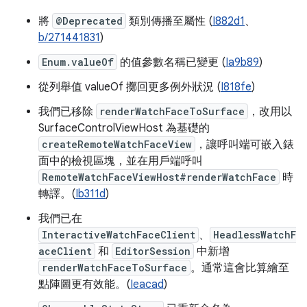
將
@Deprecated
類別傳播至屬性 (
I882d1
、
b/271441831
)
Enum.valueOf
的值參數名稱已變更 (
Ia9b89
)
從列舉值 valueOf 擲回更多例外狀況 (
I818fe
)
我們已移除
renderWatchFaceToSurface
，改用以
SurfaceControlViewHost 為基礎的
createRemoteWatchFaceView
，讓呼叫端可嵌入錶
面中的檢視區塊，並在用戶端呼叫
RemoteWatchFaceViewHost#renderWatchFace
時
轉譯。(
Ib311d
)
我們已在
InteractiveWatchFaceClient
、
HeadlessWatchF
aceClient
和
EditorSession
中新增
renderWatchFaceToSurface
。通常這會比算繪至
點陣圖更有效能。(
Ieacad
)