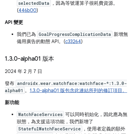
selectedData
，因為等號運算子很耗費資源。
(
446b00
)
API 變更
我們已為
GoalProgressComplicationData
新增無
備用廣告的動態 API。(
c33264
)
1
.
3
.
0-alpha01 版本
2024 年 2 月 7 日
發布
androidx.wear.watchface:watchface-*:1.3.0-
alpha01
。
1.3.0-alpha01 版包含此連結所列的修訂項目。
新功能
WatchFaceServices
可以同時初始化，因此應為無
狀態，為支援這項功能，我們新增了
StatefulWatchFaceService
，使用者定義的額外