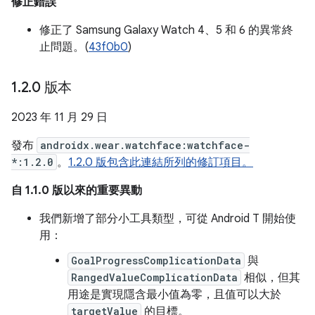
修正錯誤
修正了 Samsung Galaxy Watch 4、5 和 6 的異常終
止問題。(
43f0b0
)
1
.
2
.
0 版本
2023 年 11 月 29 日
發布
androidx.wear.watchface:watchface-
*:1.2.0
。
1.2.0 版包含此連結所列的修訂項目。
自 1.1.0 版以來的重要異動
我們新增了部分小工具類型，可從 Android T 開始使
用：
GoalProgressComplicationData
與
RangedValueComplicationData
相似，但其
用途是實現隱含最小值為零，且值可以大於
targetValue
的目標。