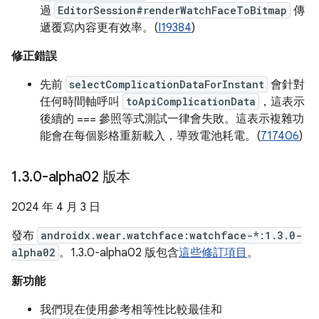
過
EditorSession#renderWatchFaceToBitmap
傳
遞覆寫內容更有效率。(
I19384
)
修正錯誤
先前
selectComplicationDataForInstant
會針對
任何時間軸呼叫
toApiComplicationData
，這表示
後續的 === 參照等式測試一律會失敗。這表示複雜功
能會在每個影格重新載入，導致電池耗電。(
717406
)
1
.
3
.
0-alpha02 版本
2024 年 4 月 3 日
發布
androidx.wear.watchface:watchface-*:1.3.0-
alpha02
。1.3.0-alpha02 版包含
這些修訂項目
。
新功能
我們現在使用參考相等性比較最佳和