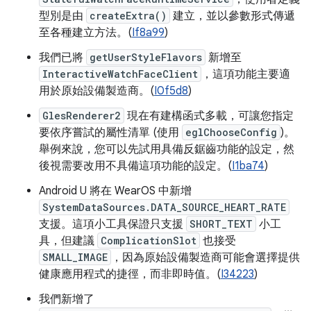
型別是由
createExtra()
建立，並以參數形式傳遞
至各種建立方法。(
If8a99
)
我們已將
getUserStyleFlavors
新增至
InteractiveWatchFaceClient
，這項功能主要適
用於原始設備製造商。(
I0f5d8
)
GlesRenderer2
現在有建構函式多載，可讓您指定
要依序嘗試的屬性清單 (使用
eglChooseConfig
)。
舉例來說，您可以先試用具備反鋸齒功能的設定，然
後視需要改用不具備這項功能的設定。(
I1ba74
)
Android U 將在 WearOS 中新增
SystemDataSources.DATA_SOURCE_HEART_RATE
支援。這項小工具保證只支援
SHORT_TEXT
小工
具，但建議
ComplicationSlot
也接受
SMALL_IMAGE
，因為原始設備製造商可能會選擇提供
健康應用程式的捷徑，而非即時值。(
I34223
)
我們新增了