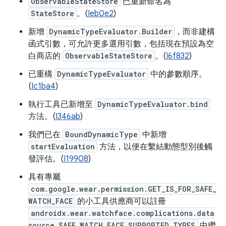
ObservableStateStore
已重新命名為
StateStore
。(
Ieb0e2
)
新增
DynamicTypeEvaluator.Builder
，而非建構
函式引數，可允許更多選用引數，包括現在預設為空
白商店的
ObservableStateStore
。(
I6f832
)
已重構
DynamicTypeEvaluator
中的參數順序。
(
Ic1ba4
)
執行工具已新增至
DynamicTypeEvaluator.bind
方法。(
I346ab
)
我們已在
BoundDynamicType
中新增
startEvaluation
方法，以便在繫結動態型別後觸
發評估。(
I19908
)
具有專屬
com.google.wear.permission.GET_IS_FOR_SAFE_
WATCH_FACE
的小工具供應商可以註冊
androidx.wear.watchface.complications.data
source.SAFE_WATCH_FACE_SUPPORTED_TYPES
中繼