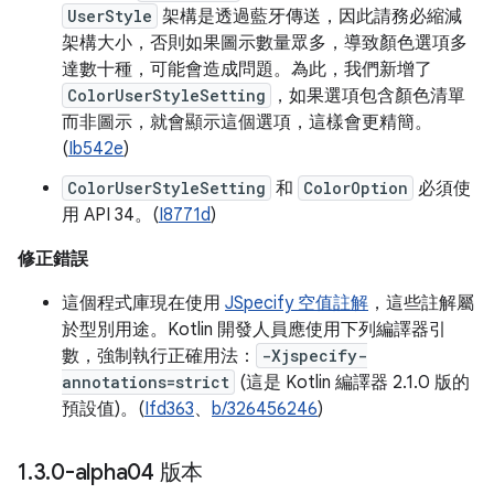
UserStyle
架構是透過藍牙傳送，因此請務必縮減
架構大小，否則如果圖示數量眾多，導致顏色選項多
達數十種，可能會造成問題。為此，我們新增了
ColorUserStyleSetting
，如果選項包含顏色清單
而非圖示，就會顯示這個選項，這樣會更精簡。
(
Ib542e
)
ColorUserStyleSetting
和
ColorOption
必須使
用 API 34。(
I8771d
)
修正錯誤
這個程式庫現在使用
JSpecify 空值註解
，這些註解屬
於型別用途。Kotlin 開發人員應使用下列編譯器引
數，強制執行正確用法：
-Xjspecify-
annotations=strict
(這是 Kotlin 編譯器 2.1.0 版的
預設值)。(
Ifd363
、
b/326456246
)
1
.
3
.
0-alpha04 版本