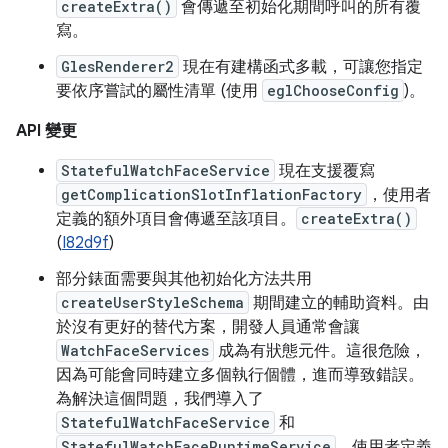
createExtra()
會傳遞至初始化期間呼叫的所有覆
寫。
GlesRenderer2
現在有建構函式多載，可讓您指定
要依序嘗試的屬性清單 (使用
eglChooseConfig
)。
API 變更
StatefulWatchFaceService
現在支援覆寫
getComplicationSlotInflationFactory
，使用者
定義的額外項目會傳遞至該項目。
createExtra()
(
I82d9f
)
部分錶面需要與其他初始化方法共用
createUserStyleSchema
期間建立的輔助資料。由
於沒有更好的替代方案，開發人員通常會讓
WatchFaceServices
成為有狀態元件。這很危險，
因為可能會同時建立多個執行個體，進而導致錯誤。
為解決這個問題，我們導入了
StatefulWatchFaceService
和
StatefulWatchFaceRuntimeService
，使用者定義