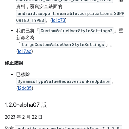
資料，覆寫安全錶面的
android.support.wearable.complications.SUPP
ORTED_TYPES
。(
Id1c73
)
我們已將「
CustomValueUserStyleSettings2
」重
新命名為
「
LargeCustomValueUserStyleSettings
」。
(
Ic17ac
)
修正錯誤
已移除
DynamicTypeValueReceiver#onPreUpdate
。
(
I2dc35
)
1
.
2
.
0-alpha07 版
2023 年 2 月 22 日
發布
androidx.wear.watchface:watchface-*:1.2.0-