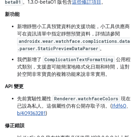
beta01
。1.3.0-beta01 版包含
這些修訂項目
。
新功能
新增靜態小工具預覽資料的支援功能，小工具供應商
可在資訊清單中指定靜態預覽資料，詳情請參閱
androidx.wear.watchface.complications.data
.parser.StaticPreviewDataParser
。
我們新增了
ComplicationTextFormatting
公用程
式類別，支援盡可能簡潔地格式化日期和時間，這對
於空間非常寶貴的複雜功能來說非常實用。
API 變更
先前實驗性屬性
Renderer.watchfaceColors
現在
已設為私人。這個屬性仍有公開存取子項。(
Ifdf60
、
b/409363281
)
修正錯誤