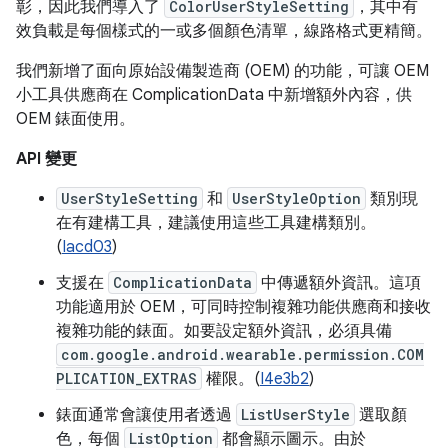
彰，因此我們導入了
ColorUserStyleSetting
，其中有
效負載是每個樣式的一或多個顏色清單，線路格式更精簡。
我們新增了面向原始設備製造商 (OEM) 的功能，可讓 OEM
小工具供應商在 ComplicationData 中新增額外內容，供
OEM 錶面使用。
API 變更
UserStyleSetting
和
UserStyleOption
類別現
在有建構工具，建議使用這些工具建構類別。
(
Iacd03
)
支援在
ComplicationData
中傳遞額外資訊。這項
功能適用於 OEM，可同時控制複雜功能供應商和接收
複雜功能的錶面。如要設定額外資訊，必須具備
com.google.android.wearable.permission.COM
PLICATION_EXTRAS
權限。(
I4e3b2
)
錶面通常會讓使用者透過
ListUserStyle
選取顏
色，每個
ListOption
都會顯示圖示。由於