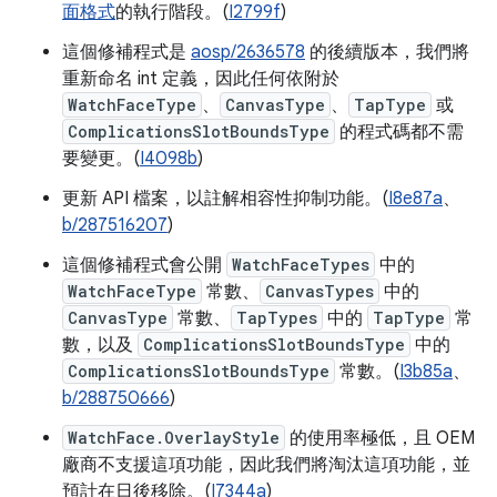
面格式
的執行階段。(
I2799f
)
這個修補程式是
aosp/2636578
的後續版本，我們將
重新命名 int 定義，因此任何依附於
WatchFaceType
、
CanvasType
、
TapType
或
ComplicationsSlotBoundsType
的程式碼都不需
要變更。(
I4098b
)
更新 API 檔案，以註解相容性抑制功能。(
I8e87a
、
b/287516207
)
這個修補程式會公開
WatchFaceTypes
中的
WatchFaceType
常數、
CanvasTypes
中的
CanvasType
常數、
TapTypes
中的
TapType
常
數，以及
ComplicationsSlotBoundsType
中的
ComplicationsSlotBoundsType
常數。(
I3b85a
、
b/288750666
)
WatchFace.OverlayStyle
的使用率極低，且 OEM
廠商不支援這項功能，因此我們將淘汰這項功能，並
預計在日後移除。(
I7344a
)