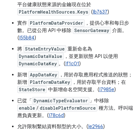
平台健康狀態來源的金鑰現在位於
PlatformHealthSources.Keys
(
Ib7637
)
實作
PlatformDataProvider
，提供心率和每日步
數。已從公用 API 中移除
SensorGateway
介面。
(
I55b84
)
將
StateEntryValue
重新命名為
DynamicDataValue
，並更新狀態 API 以使用
DynamicDataKey
。(
If1c01
)
新增
AppDataKey
，用於存取應用程式推送的狀態；
新增
PlatformDataKey
，用於存取平台資料；在
StateStore
中新增命名空間支援。(
I7985e
)
已從「
DynamicTypeEvaluator
」中移除
enable
/
disablePlatformSource
種方法。呼叫端
應負責更新。(
I78c6d
)
允許限制繫結資料類型的大小。(
Ie2966
)