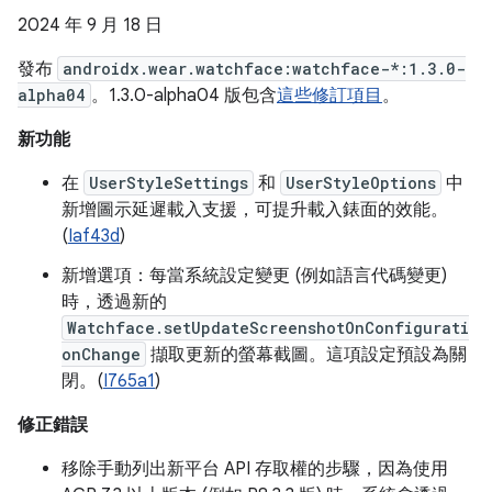
2024 年 9 月 18 日
發布
androidx.wear.watchface:watchface-*:1.3.0-
alpha04
。1.3.0-alpha04 版包含
這些修訂項目
。
新功能
在
UserStyleSettings
和
UserStyleOptions
中
新增圖示延遲載入支援，可提升載入錶面的效能。
(
Iaf43d
)
新增選項：每當系統設定變更 (例如語言代碼變更)
時，透過新的
Watchface.setUpdateScreenshotOnConfigurati
onChange
擷取更新的螢幕截圖。這項設定預設為關
閉。(
I765a1
)
修正錯誤
移除手動列出新平台 API 存取權的步驟，因為使用