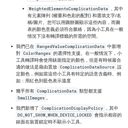
WeightedElementsComplicationData
，其中
有元素陣列 (權重和色彩的配對) 和選填文字/名
稱/圖片。您可以用圓餅圖顯示這些內容，而圖
表的顏色意義必須符合脈絡，因為小工具在一般
情況下沒有轉譯標籤的所需的空間。
我們已在
RangedValueComplicationData
中新增
對
ColorRanges
的選擇性支援。在一般情況下，小
工具轉譯時會使用錶面指定的顏色，但是有時候最合
適的做法是藉由置放
ComplicationDataSource
設
定顏色，例如當這些小工具有特定的語意含義時。例
如：用紅色到藍色表示溫度
幾乎所有
ComplicationData
類型都支援
SmallImages
。
我們新增了
ComplicationDisplayPolicy
，其中
DO_NOT_SHOW_WHEN_DEVICE_LOCKED
會指示相容的
錶面在裝置鎖定時不顯示小工具。