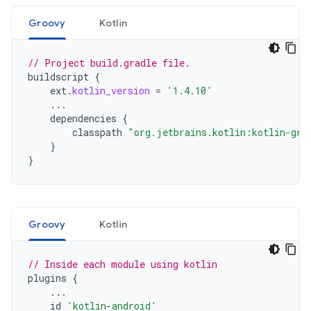
Groovy
Kotlin
// Project build.gradle file.
buildscript
{
ext
.
kotlin_version
=
'1.4.10'
...
dependencies
{
classpath
"org.jetbrains.kotlin:kotlin-gra
}
}
Groovy
Kotlin
// Inside each module using kotlin
plugins
{
...
id
'kotlin-android'