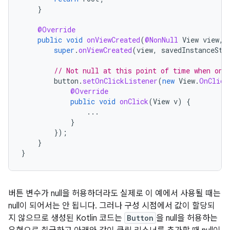
}
@Override
public
void
onViewCreated
(
@NonNull
View
view
,
super
.
onViewCreated
(
view
,
savedInstanceSta
// Not null at this point of time when onV
button
.
setOnClickListener
(
new
View
.
OnClick
@Override
public
void
onClick
(
View
v
)
{
...
}
});
}
}
버튼 변수가 null을 허용하더라도 실제로 이 예에서 사용될 때는
null이 되어서는 안 됩니다. 그러나 구성 시점에서 값이 할당되
지 않으므로 생성된 Kotlin 코드는
Button
을 null을 허용하는