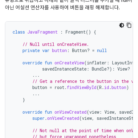
유형으로 취급하고 아래와 같이 클릭 리스너를 추가할 때 null이
아닌 어설션 연산자를 사용하여 버튼을 래핑 해제합니다.
class
JavaFragment
:
Fragment
()
{
// Null until onCreateView.
private
var
button
:
Button? 
=
null
override
fun
onCreateView
(
inflater
:
LayoutInfl
savedInstanceState
:
Bundle?)
:
View? 
{
...
// Get a reference to the button in the vi
button
=
root
.
findViewById
(
R
.
id
.
button
)
...
}
override
fun
onViewCreated
(
view
:
View
,
savedIn
super
.
onViewCreated
(
view
,
savedInstanceSta
// Not null at the point of time when onVi
// but force unwrapped nonetheless