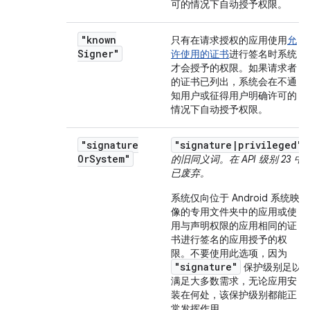
可的情况下自动授予权限。
"known
只有在请求授权的应用使用
允
Signer"
许使用的证书
进行签名时系统
才会授予的权限。如果请求者
的证书已列出，系统会在不通
知用户或征得用户明确许可的
情况下自动授予权限。
"signature
"signature|privileged"
Or
System"
的旧同义词。在 API 级别 23 中
已废弃。
系统仅向位于 Android 系统映
像的专用文件夹中的应用或使
用与声明权限的应用相同的证
书进行签名的应用授予的权
限。
不要使用此选项，因为
"signature"
保护级别足以
满足大多数需求，无论应用安
装在何处，该保护级别都能正
常发挥作用。