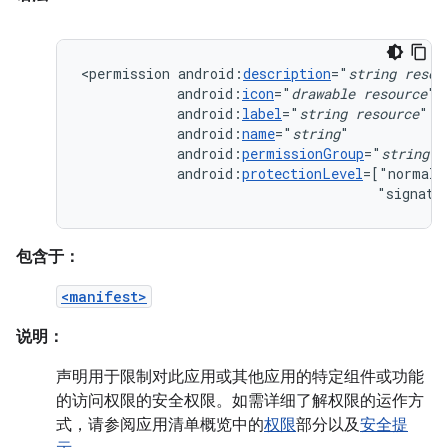
<permission
android:
description
="
string
resou
android:
icon
="
drawable
resource
android:
label
="
string
resource
android:
name
="
string
android:
permissionGroup
="
string
android:
protectionLevel
=["normal"
"signatu
包含于：
<manifest>
说明：
声明用于限制对此应用或其他应用的特定组件或功能
的访问权限的安全权限。如需详细了解权限的运作方
式，请参阅应用清单概览中的
权限
部分以及
安全提