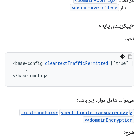
هر تعداد
<domain-config>
۰ یا ۱ از
<debug-overrides>
<پیکربندی پایه>
نحو:
<base-config
cleartextTrafficPermitted
=["true"
|
...

</base-config>
می‌تواند شامل موارد زیر باشد:
<certificateTransparency>
<trust-anchors>
<domainEncryption>
شرح: