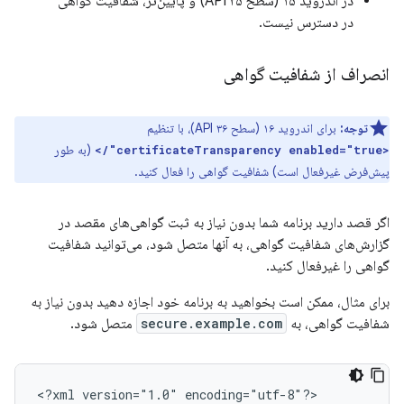
در اندروید ۱۵ (سطح API ۳۵) و پایین‌تر، شفافیت گواهی
در دسترس نیست.
انصراف از شفافیت گواهی
توجه:
برای اندروید ۱۶ (سطح API ۳۶)، با تنظیم
(به طور
<certificateTransparency enabled="true"/>
پیش‌فرض غیرفعال است) شفافیت گواهی را فعال کنید.
اگر قصد دارید برنامه شما بدون نیاز به ثبت گواهی‌های مقصد در
گزارش‌های شفافیت گواهی، به آنها متصل شود، می‌توانید شفافیت
گواهی را غیرفعال کنید.
برای مثال، ممکن است بخواهید به برنامه خود اجازه دهید بدون نیاز به
شفافیت گواهی، به
secure.example.com
متصل شود.
<?xml
version="1.0"
encoding="utf-8"?>
