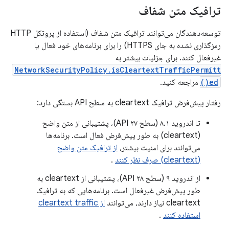
ترافیک متن شفاف
توسعه‌دهندگان می‌توانند ترافیک متن شفاف (استفاده از پروتکل HTTP
رمزگذاری نشده به جای HTTPS) را برای برنامه‌های خود فعال یا
غیرفعال کنند. برای جزئیات بیشتر به
NetworkSecurityPolicy.isCleartextTrafficPermitt
ed()
مراجعه کنید.
رفتار پیش‌فرض ترافیک cleartext به سطح API بستگی دارد:
تا اندروید ۸.۱ (سطح API ۲۷)، پشتیبانی از متن واضح
(cleartext) به طور پیش‌فرض فعال است. برنامه‌ها
می‌توانند برای امنیت بیشتر،
از ترافیک متن واضح
(cleartext) صرف نظر کنند
.
از اندروید ۹ (سطح API ۲۸)، پشتیبانی از cleartext به
طور پیش‌فرض غیرفعال است. برنامه‌هایی که به ترافیک
cleartext نیاز دارند، می‌توانند
از cleartext traffic
استفاده کنند
.