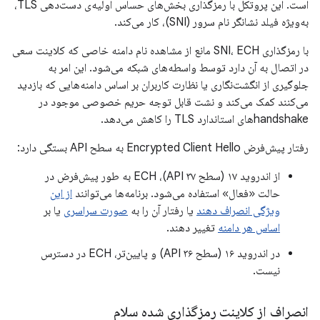
است. این پروتکل با رمزگذاری بخش‌های حساس اولیه‌ی دست‌دهی TLS،
به‌ویژه فیلد نشانگر نام سرور (SNI)، کار می‌کند.
با رمزگذاری SNI، ECH مانع از مشاهده نام دامنه خاصی که کلاینت سعی
در اتصال به آن دارد توسط واسطه‌های شبکه می‌شود. این امر به
جلوگیری از انگشت‌نگاری یا نظارت کاربران بر اساس دامنه‌هایی که بازدید
می‌کنند کمک می‌کند و نشت قابل توجه حریم خصوصی موجود در
handshakeهای استاندارد TLS را کاهش می‌دهد.
رفتار پیش‌فرض Encrypted Client Hello به سطح API بستگی دارد:
از اندروید ۱۷ (سطح API ۳۷)، ECH به طور پیش‌فرض در
حالت «فعال» استفاده می‌شود. برنامه‌ها می‌توانند
از این
ویژگی انصراف دهند
یا رفتار آن را به
صورت سراسری
یا بر
اساس هر دامنه
تغییر دهند.
در اندروید ۱۶ (سطح API ۳۶) و پایین‌تر، ECH در دسترس
نیست.
انصراف از کلاینت رمزگذاری شده سلام