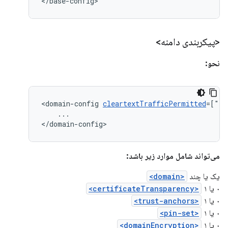
</base-config>
<پیکربندی دامنه>
نحو:
<domain-config
cleartextTrafficPermitted
=["tr
...

</domain-config>
می‌تواند شامل موارد زیر باشد:
یک یا چند
<domain>
۰ یا ۱
<certificateTransparency>
۰ یا ۱
<trust-anchors>
۰ یا ۱
<pin-set>
۰ یا ۱
<domainEncryption>