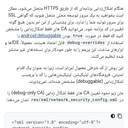
هنگام اشکال‌زدایی برنامه‌ای که از طریق HTTPS متصل می‌شود، ممکن
است بخواهید به یک سرور توسعه محلی متصل شوید که گواهی SSL
برای سرور تولید شما را ندارد. برای پشتیبانی از این امر بدون هیچ گونه
تغییر در کد برنامه خود، می‌توانید CA های فقط اشکال‌زدایی را مشخص
کنید که
فقط
در صورت
true
بودن
android:debuggable
با
استفاده از
debug-overrides
قابل اعتماد هستند. معمولاً، IDEها و
ابزارهای ساخت، این پرچم را به طور خودکار برای نسخه‌های غیر منتشر
شده تنظیم می‌کنند.
این روش از کد شرطی معمول امن‌تر است، زیرا به عنوان یک اقدام
امنیتی، فروشگاه‌های اپلیکیشن، اپلیکیشن‌هایی را که با برچسب
اشکال‌زدایی (debuggable) مشخص شده‌اند، نمی‌پذیرند.
متن زیر نحوه تعیین CA های فقط اشکال زدایی (debug-only CA) را
در
res/xml/network_security_config.xml
نشان می‌دهد:
<?xml
version="1.0"
encoding="utf-8"?>
