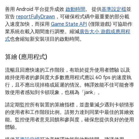
善用 Android 平台提升成效
啟動時間
。 提供
基準設定檔
並
宣告
reportFullyDrawn
，可確保程式碼中最重要的部分載
入速度加快，而採用
Game State API
(僅限遊戲) 可協助作
業系統在載入期間進行調整。縮減
廣告大小 遊戲或應用程
式
也會縮短新安裝項目的啟動時間。
算繪 (應用程式)
流暢且回應快速的工作階段，有助於提升使用者體驗 以及
維持使用者的參與度大多數應用程式應以 60 fps 的速度執
行，且不應出現掉格或延遲的情況。轉譯效能不佳可能會導
致使用者感知到卡頓現象，也稱為「jank」
。
請定期監控所有裝置的算繪指標，並盡量減少遇到卡頓情形
的使用者和工作階段比例。請努力達到同業中最佳的算繪效
能。監控使用者意見回饋和參與度，確保您提供良好的使用
體驗。