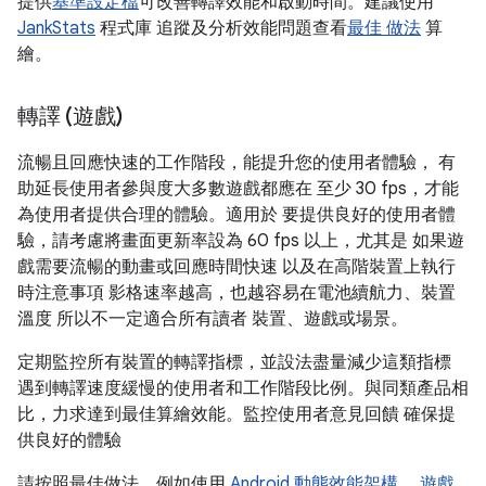
提供
基準設定檔
可改善轉譯效能和啟動時間。建議使用
JankStats
程式庫 追蹤及分析效能問題查看
最佳 做法
算
繪。
轉譯 (遊戲)
流暢且回應快速的工作階段，能提升您的使用者體驗， 有
助延長使用者參與度大多數遊戲都應在 至少 30 fps，才能
為使用者提供合理的體驗。適用於 要提供良好的使用者體
驗，請考慮將畫面更新率設為 60 fps 以上，尤其是 如果遊
戲需要流暢的動畫或回應時間快速 以及在高階裝置上執行
時注意事項 影格速率越高，也越容易在電池續航力、裝置
溫度 所以不一定適合所有讀者 裝置、遊戲或場景。
定期監控所有裝置的轉譯指標，並設法盡量減少這類指標
遇到轉譯速度緩慢的使用者和工作階段比例。與同類產品相
比，力求達到最佳算繪效能。監控使用者意見回饋 確保提
供良好的體驗
請按照最佳做法，例如使用
Android 動態效能架構
，
遊戲