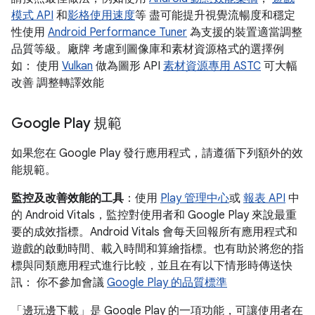
模式 API
和
影格使用速度
等 盡可能提升視覺流暢度和穩定
性使用
Android Performance Tuner
為支援的裝置適當調整
品質等級。廠牌 考慮到圖像庫和素材資源格式的選擇例
如： 使用
Vulkan
做為圖形 API
素材資源專用 ASTC
可大幅
改善 調整轉譯效能
Google Play 規範
如果您在 Google Play 發行應用程式，請遵循下列額外的效
能規範。
監控及改善效能的工具
：使用
Play 管理中心
或
報表 API
中
的 Android Vitals，監控對使用者和 Google Play 來說最重
要的成效指標。Android Vitals 會每天回報所有應用程式和
遊戲的啟動時間、載入時間和算繪指標。也有助於將您的指
標與同類應用程式進行比較，並且在有以下情形時傳送快
訊： 你不參加會議
Google Play 的品質標準
「邊玩邊下載」
是 Google Play 的一項功能，可讓使用者在