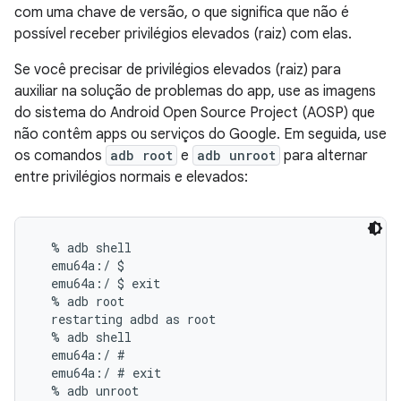
com uma chave de versão, o que significa que não é
possível receber privilégios elevados (raiz) com elas.
Se você precisar de privilégios elevados (raiz) para
auxiliar na solução de problemas do app, use as imagens
do sistema do Android Open Source Project (AOSP) que
não contêm apps ou serviços do Google. Em seguida, use
os comandos
adb root
e
adb unroot
para alternar
entre privilégios normais e elevados:
  % adb shell

  emu64a:/ $

  emu64a:/ $ exit

  % adb root

  restarting adbd as root

  % adb shell

  emu64a:/ #

  emu64a:/ # exit

  % adb unroot
