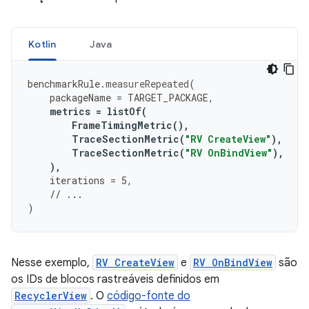
Kotlin
Java
benchmarkRule
.
measureRepeated
(
packageName
=
TARGET_PACKAGE
,
metrics
=
listOf
(
FrameTimingMetric
(),
TraceSectionMetric
(
"RV CreateView"
),
TraceSectionMetric
(
"RV OnBindView"
),
),
iterations
=
5
,
// ...
)
Nesse exemplo,
RV CreateView
e
RV OnBindView
são
os IDs de blocos rastreáveis definidos em
RecyclerView
. O
código-fonte do