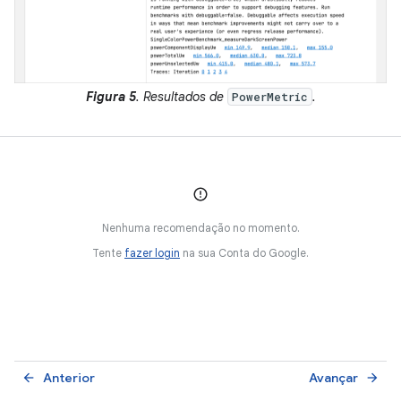
Figura 5
. Resultados de
.
PowerMetric
Nenhuma recomendação no momento.
Tente
fazer login
na sua Conta do Google.
Anterior
Avançar
arrow_back
arrow_forward