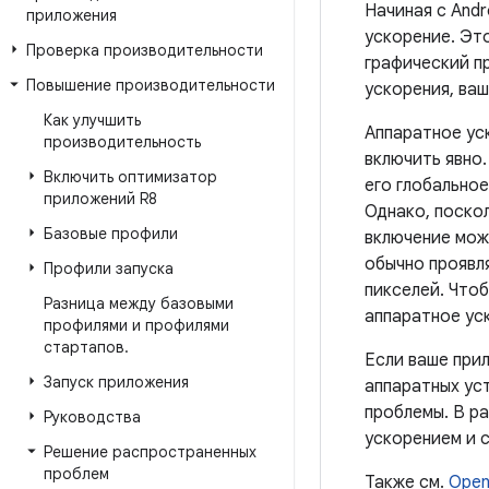
Начиная с Andr
приложения
ускорение. Эт
Проверка производительности
графический п
Повышение производительности
ускорения, ва
Как улучшить
Аппаратное уск
производительность
включить явно
Включить оптимизатор
его глобально
приложений R8
Однако, поско
Базовые профили
включение мож
обычно проявл
Профили запуска
пикселей. Что
Разница между базовыми
аппаратное уск
профилями и профилями
стартапов
.
Если ваше при
Запуск приложения
аппаратных ус
проблемы. В р
Руководства
ускорением и 
Решение распространенных
проблем
Также см.
Open