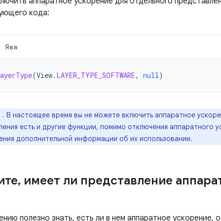
лючить аппаратное ускорение для отдельного представлен
ующего кода:
Ява
ayerType
(
View
.
LAYER_TYPE_SOFTWARE
,
null
)
е
. В настоящее время вы не можете включить аппаратное ускоре
ения есть и другие функции, помимо отключения аппаратного у
ения дополнительной информации об их использовании.
ите
,
имеет ли представление аппара
нию полезно знать, есть ли в нем аппаратное ускорение, 