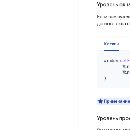
Уровень окн
Если вам нуже
данного окна 
Котлин
window
.
setF
Win
Win
)
Примечани
Уровень про