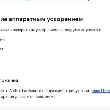
ие аппаратным ускорением
авлять аппаратным ускорением на следующих уровнях:
ние
ть
иложения
еста Android добавьте следующий атрибут в тег
<applica
корение для всего приложения: