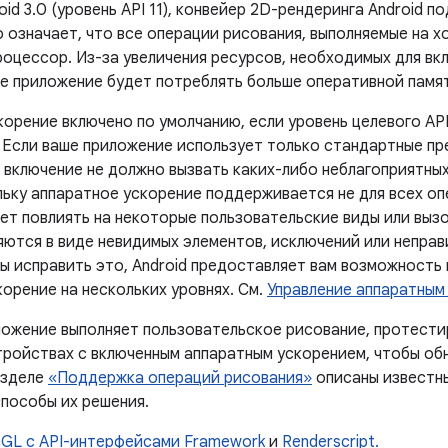
oid 3.0 (уровень API 11), конвейер 2D-рендеринга Android 
о означает, что все операции рисования, выполняемые на 
роцессор. Из-за увеличения ресурсов, необходимых для вк
ше приложение будет потреблять больше оперативной памя
орение включено по умолчанию, если уровень целевого API
. Если ваше приложение использует только стандартные п
е включение не должно вызвать каких-либо неблагоприятны
льку аппаратное ускорение поддерживается не для всех оп
ет повлиять на некоторые пользовательские виды или выз
яются в виде невидимых элементов, исключений или непра
бы исправить это, Android предоставляет вам возможность
орение на нескольких уровнях. См.
Управление аппаратным
ложение выполняет пользовательское рисование, протестир
тройствах с включенным аппаратным ускорением, чтобы об
азделе
«Поддержка операций рисования»
описаны известн
способы их решения.
GL с API-интерфейсами Framework
и
Renderscript.