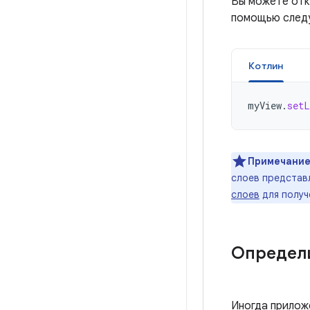
Вы можете отк
помощью след
Котлин
myView
.
setL
Примечани
слоев представл
слоев
для получ
Определ
Иногда приложе