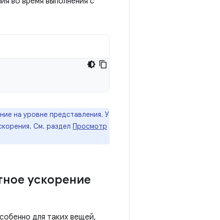
ия во время выполнения с
ние на уровне представления. У
скорения. См. раздел
Просмотр
тное ускорение
особенно для таких вещей,