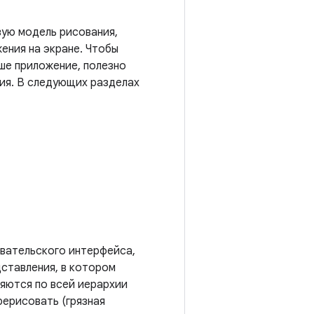
вую модель рисования,
ения на экране. Чтобы
аше приложение, полезно
ния. В следующих разделах
овательского интерфейса,
дставления, в котором
яются по всей иерархии
рерисовать (грязная