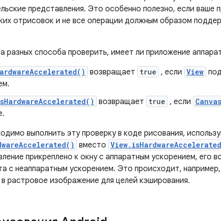
ельские представления. Это особенно полезно, если ваше 
ких отрисовок и не все операции должным образом подде
а разных способа проверить, имеет ли приложение аппара
HardwareAccelerated()
возвращает
true
, если
View
под
ем.
isHardwareAccelerated()
возвращает
true
, если
Canva
е.
ходимо выполнить эту проверку в коде рисования, использ
dwareAccelerated()
вместо
View.isHardwareAccelerate
ление прикреплено к окну с аппаратным ускорением, его в
а с неаппаратным ускорением. Это происходит, например,
 в растровое изображение для целей кэширования.