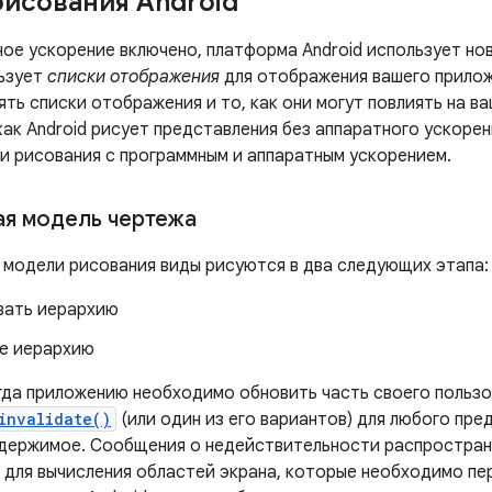
исования Android
ное ускорение включено, платформа Android использует но
ьзует
списки отображения
для отображения вашего прилож
ть списки отображения и то, как они могут повлиять на в
как Android рисует представления без аппаратного ускоре
и рисования с программным и аппаратным ускорением.
я модель чертежа
 модели рисования виды рисуются в два следующих этапа:
вать иерархию
е иерархию
огда приложению необходимо обновить часть своего польз
invalidate()
(или один из его вариантов) для любого пре
держимое. Сообщения о недействительности распростран
 для вычисления областей экрана, которые необходимо пе