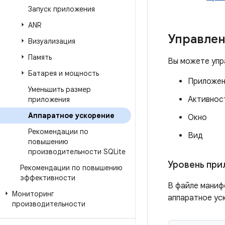
Запуск приложения
ANR
Управлен
Визуализация
Память
Вы можете упр
Батарея и мощность
Приложе
Уменьшить размер
Активнос
приложения
Аппаратное ускорение
Окно
Рекомендации по
Вид
повышению
производительности SQLite
Уровень пр
Рекомендации по повышению
эффективности
В файле маниф
Мониторинг
аппаратное ус
производительности