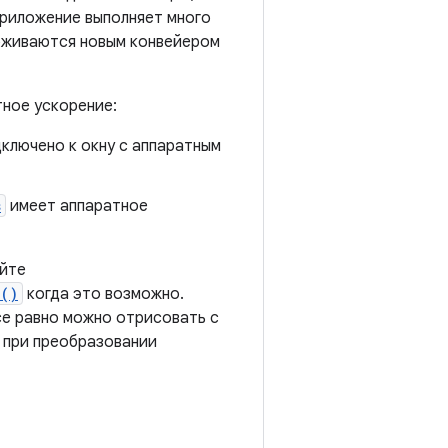
приложение выполняет много
рживаются новым конвейером
тное ускорение:
ключено к окну с аппаратным
s
имеет аппаратное
уйте
d()
когда это возможно.
се равно можно отрисовать с
 при преобразовании