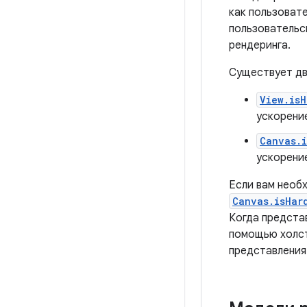
как пользоват
пользовательс
рендеринга.
Существует дв
View.is
ускорени
Canvas.
ускорени
Если вам необ
Canvas.isHar
Когда представ
помощью холст
представления