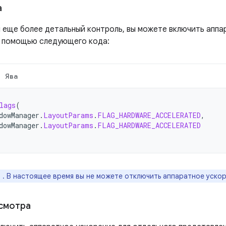
а
н еще более детальный контроль, вы можете включить аппа
с помощью следующего кода:
Ява
lags
(
dowManager
.
LayoutParams
.
FLAG_HARDWARE_ACCELERATED
,
dowManager
.
LayoutParams
.
FLAG_HARDWARE_ACCELERATED
е
. В настоящее время вы не можете отключить аппаратное ускор
смотра