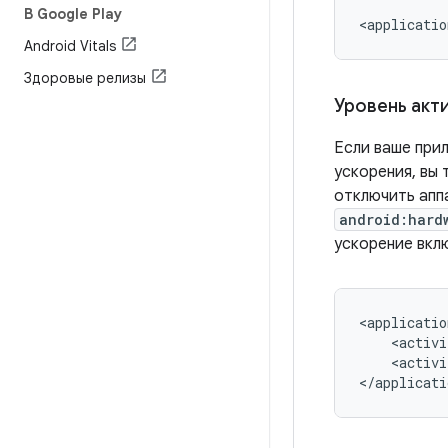
В Google Play
<applicatio
Android Vitals
Здоровые релизы
Уровень акт
Если ваше при
ускорения, вы
отключить апп
android:hard
ускорение вкл
<applicatio
<activi
<activi
</applicati