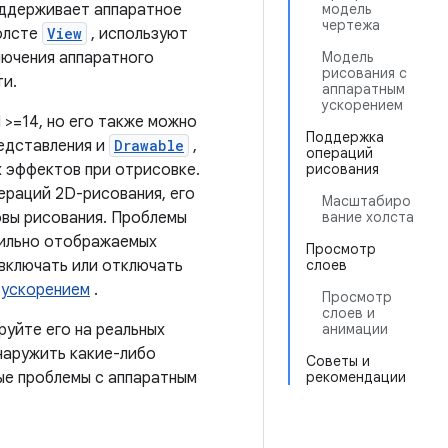
поддерживает аппаратное
модель
чертежа
холсте
View
, используют
лючения аппаратного
Модель
рисования с
ти.
аппаратным
ускорением
 >=14, но его также можно
Поддержка
редставления и
Drawable
,
операций
х эффектов при отрисовке.
рисования
ераций 2D-рисования, его
Масштабиро
овы рисования. Проблемы
вание холста
вильно отображаемых
Просмотр
 включать или отключать
слоев
 ускорением
.
Просмотр
слоев и
уйте его на реальных
анимации
наружить какие-либо
Советы и
ые проблемы с аппаратным
рекомендации