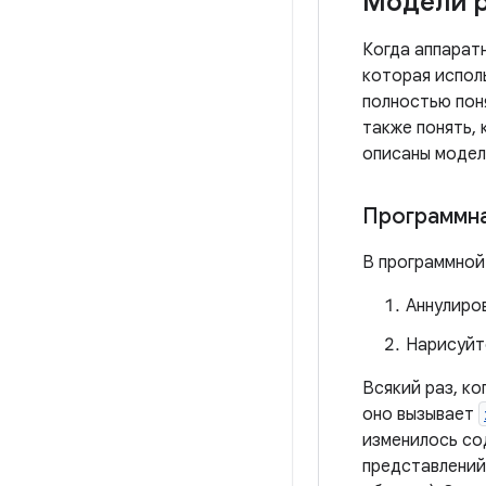
Модели р
Когда аппарат
которая испол
полностью поня
также понять, 
описаны модел
Программна
В программной
Аннулиро
Нарисуйт
Всякий раз, к
оно вызывает
изменилось со
представлений