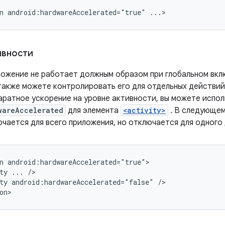
n
android:hardwareAccelerated="true"
...>
ивности
ложение не работает должным образом при глобальном вкл
 также можете контролировать его для отдельных действий
аратное ускорение на уровне активности, вы можете испо
wareAccelerated
для элемента
<activity>
. В следующем
ючается для всего приложения, но отключается для одного
n
ty
...
ty
android:hardwareAccelerated="false"
/>

on>