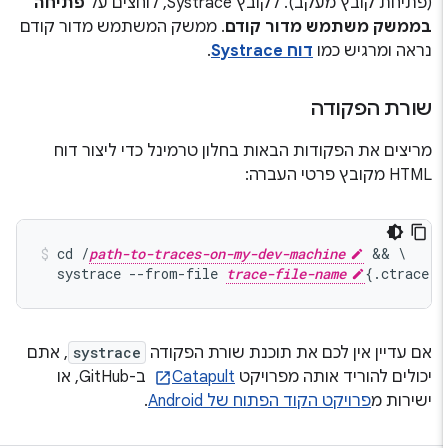
(פתיחת קובץ מעקב). לקובץ Systrace, לוחצים על
פתיחה
בממשק משתמש מדור קודם
. ממשק המשתמש מדור קודם
נראה ומרגיש כמו
דוח Systrace
.
שורת הפקודה
מריצים את הפקודות הבאות בחלון טרמינל כדי ליצור דוח
HTML מקובץ פרטי העברה:
cd /
path-to-traces-on-my-dev-machine
 && \

  systrace --from-file 
trace-file-name
{.ctrace 
אם עדיין אין לכם את תוכנת שורת הפקודה
systrace
, אתם
יכולים להוריד אותה מפרויקט
Catapult
ב-GitHub, או
ישירות מ
פרויקט הקוד הפתוח של Android
.