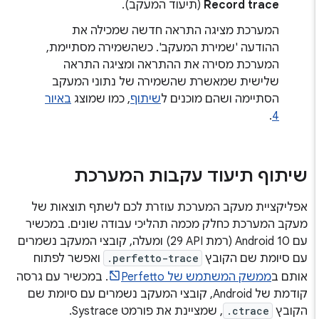
Record trace
(תיעוד המעקב).
המערכת מציגה התראה חדשה שמכילה את
ההודעה 'שמירת המעקב'. כשהשמירה מסתיימת,
המערכת מסירה את ההתראה ומציגה התראה
שלישית שמאשרת שהשמירה של נתוני המעקב
הסתיימה ושהם מוכנים ל
שיתוף
, כמו שמוצג
באיור
.
4
שיתוף תיעוד עקבות המערכת
אפליקציית מעקב המערכת עוזרת לכם לשתף תוצאות של
מעקב המערכת כחלק מכמה תהליכי עבודה שונים. במכשיר
עם Android 10 (רמת API‏ 29) ומעלה, קובצי המעקב נשמרים
עם סיומת שם הקובץ
.perfetto-trace
ואפשר לפתוח
אותם ב
ממשק המשתמש של Perfetto
. במכשיר עם גרסה
קודמת של Android, קובצי המעקב נשמרים עם סיומת שם
הקובץ
.ctrace
, שמציינת את פורמט Systrace.