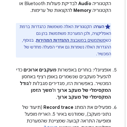
הקטגוריה
Audio
לבדיקת פעולות Bluetooth או
הקטגוריה
Memory
להקצאות של ערימות.
הערה:
הקטגוריות האלה משמשות כהגדרות ברמת
האפליקציה, ולכן המערכת משתמשת בהן גם
כש
משתמשים במשבצת
ההגדרות המהירות
. בנוסף,
ההגדרות האלה נשמרות גם אחרי הפעלה מחדש של
המכשיר.
אופציונלי: בוחרים באפשרות
מעקבים ארוכים
כדי
להפעיל מעקבים שנשמרים באופן רציף באחסון
המכשיר. באפשרות הזו, מגדירים מגבלות ל
גודל
המקסימלי של מעקב ארוך
ול
משך הזמן
המקסימלי של מעקב ארוך
.
מפעילים את המתג
Record trace
(תיעוד של
נתוני מעקב), שמודגש באיור 5. האריח מופעל
ומופיעה התראה קבועה שמציינת שהמערכת