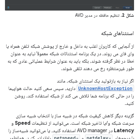
شکل 2.
تنظیم حافظه در مدیر AVD
استثناهای شبکه
از آنجایی که کاربران اغلب به داخل و خارج از پوشش شبکه تلفن همراه یا
وای فای می روند، در یک برنامه استثنائات شبکه معمولاً نباید به عنوان
خطا
در نظر گرفته شوند، بلکه باید به عنوان شرایط عملیاتی عادی که به
طور غیرمنتظره رخ می دهند تلقی شوند.
اگر نیاز به بازتولید یک استثنای شبکه، مانند
UnknownHostException
دارید، سپس سعی کنید حالت هواپیما
را در حالی که برنامه شما تلاش می کند از شبکه استفاده کند، روشن
کنید.
گزینه دیگر کاهش کیفیت شبکه در شبیه ساز با انتخاب شبیه سازی
سرعت شبکه و/یا تاخیر شبکه است. می‌توانید از تنظیمات
Speed
​​و
Latency
در AVD manager استفاده کنید، یا می‌توانید شبیه‌ساز را
با پرچم‌های
-netdelay
و
-netspeed
راه‌اندازی کنید، همانطور