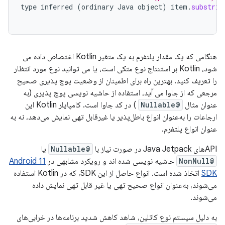
type
inferred
(
ordinary
Java
object
)
item
.
substrin
هنگامی که یک مقدار پلتفرم به یک متغیر Kotlin اختصاص داده می
شود، Kotlin بر استنتاج نوع متکی است، یا می توانید نوع مورد انتظار
را تعریف کنید. بهترین راه برای اطمینان از وضعیت پوچ پذیری صحیح
مرجعی که از جاوا می آید، استفاده از حاشیه نویسی پوچ پذیری (به
عنوان مثال
@Nullable
) در کد جاوا است. کامپایلر Kotlin این
ارجاعات را به‌عنوان انواع باطل‌پذیر یا غیرقابل تهی نمایش می‌دهد، نه به
عنوان انواع پلتفرم.
APIهای Java Jetpack در صورت نیاز با
@Nullable
یا
@NonNull
حاشیه نویسی شده اند و رویکرد مشابهی در
Android 11
SDK
اتخاذ شده است. انواع حاصل از این SDK، که در Kotlin استفاده
می‌شوند، به‌عنوان انواع صحیح تهی یا غیر قابل تهی نمایش داده
می‌شوند.
به دلیل سیستم نوع کاتلین، شاهد کاهش شدید برنامه‌ها در خرابی‌های