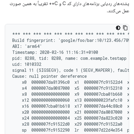
پشته‌های ردیابی برنامه‌های دارای کد C و C++ تقریباً به همین صورت
عمل می‌کنند.
*** *** *** *** *** *** *** *** *** *** *** ***
Build fingerprint: 'google/foo/bar:10/123.456/78910
ABI: 'arm64'

Timestamp: 2020-02-16 11:16:31+0100

pid: 8288, tid: 8288, name: com.example.testapp  >
uid: 1010332

signal 11 (SIGSEGV), code 1 (SEGV_MAPERR), fault a
Cause: null pointer dereference

    x0  0000007da81396c0  x1  0000007fc91522d4  x2 
    x4  0000007da8087000  x5  0000007fc9152310  x6 
    x8  0000000000000000  x9  0000007cba01b660  x10
    x12 0000000000000060  x13 0000000023fafc10  x14
    x16 0000007cba01b618  x17 0000007da44c88c0  x18
    x20 0000000000000000  x21 0000007da8087000  x22
    x24 0000000000000004  x25 0000007da823c020  x26
    x28 0000007fc91522d0  x29 0000007fc91522a0

    sp  0000007fc9152290  lr  0000007d22d4e354  pc 