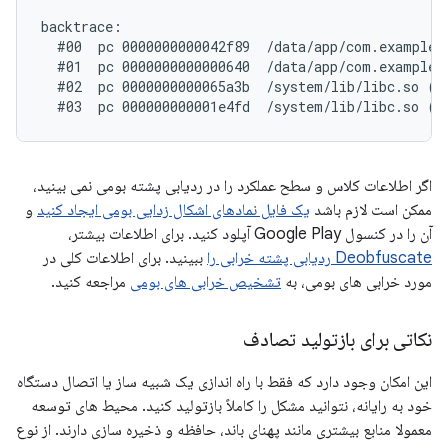
backtrace:

  #00  pc 0000000000042f89  /data/app/com.example.
  #01  pc 0000000000000640  /data/app/com.example.
  #02  pc 0000000000065a3b  /system/lib/libc.so (_
اگر اطلاعات کلاس و سطح عملکرد را در ردیابی پشته بومی نمی بینید،
ممکن است لازم باشد
یک فایل نمادهای اشکال زدایی بومی ایجاد کنید
و
آن را در کنسول Google Play آپلود کنید. برای اطلاعات بیشتر،
Deobfuscate ردیابی پشته خرابی را
ببینید. برای اطلاعات کلی در
مورد خرابی های بومی، به
تشخیص خرابی های بومی
مراجعه کنید.
نکاتی برای بازتولید تصادف
این امکان وجود دارد که فقط با راه اندازی یک شبیه ساز یا اتصال دستگاه
خود به رایانه، نتوانید مشکل را کاملاً بازتولید کنید. محیط های توسعه
معمولا منابع بیشتری مانند پهنای باند، حافظه و ذخیره سازی دارند. از نوع