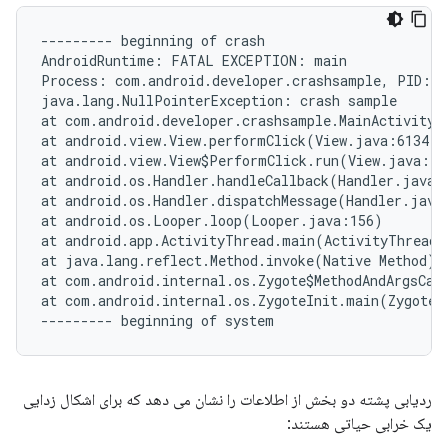
--------- beginning of crash

AndroidRuntime: FATAL EXCEPTION: main

Process: com.android.developer.crashsample, PID: 36
java.lang.NullPointerException: crash sample

at com.android.developer.crashsample.MainActivity$1
at android.view.View.performClick(View.java:6134)

at android.view.View$PerformClick.run(View.java:239
at android.os.Handler.handleCallback(Handler.java:7
at android.os.Handler.dispatchMessage(Handler.java:
at android.os.Looper.loop(Looper.java:156)

at android.app.ActivityThread.main(ActivityThread.
at java.lang.reflect.Method.invoke(Native Method)

at com.android.internal.os.Zygote$MethodAndArgsCall
at com.android.internal.os.ZygoteInit.main(ZygoteIn
ردیابی پشته دو بخش از اطلاعات را نشان می دهد که برای اشکال زدایی
یک خرابی حیاتی هستند: