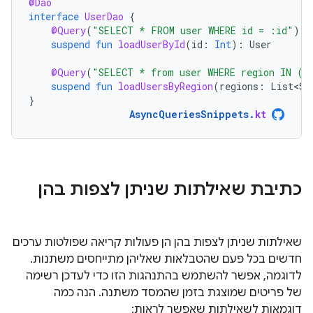
@Dao
interface
UserDao
{
@Query
(
"SELECT * FROM user WHERE id = :id"
)
suspend
fun
loadUserById
(
id
:
Int
):
User
@Query
(
"SELECT * from user WHERE region IN (:
suspend
fun
loadUsersByRegion
(
regions
:
List<St
}
AsyncQueriesSnippets
.
kt
כתיבת שאילתות שניתן לצפות בהן
שאילתות שניתן לצפות בהן הן פעולות קריאה שפולטות ערכים
חדשים בכל פעם שהטבלאות שאליהן מתייחסים משתנות.
לדוגמה, אפשר להשתמש בהתנהגות הזו כדי לעדכן רשימה
של פריטים שמוצגת בזמן שהמסד משתנה. הנה כמה
דוגמאות לשאילתות שאפשר לראות: