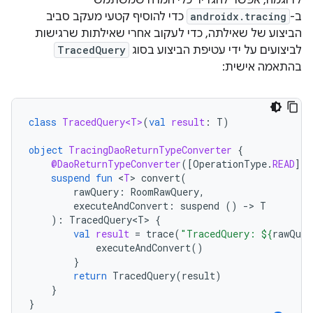
לדוגמה, אפשר להגדיר כלי המרה שמשתמש
ב-
androidx.tracing
כדי להוסיף קטעי מעקב סביב
הביצוע של שאילתה, כדי לעקוב אחרי שאילתות שרגישות
לביצועים על ידי עטיפת הביצוע בסוג
TracedQuery
בהתאמה אישית:
class
TracedQuery<T>
(
val
result
:
T
)
object
TracingDaoReturnTypeConverter
{
@DaoReturnTypeConverter
(
[
OperationType
.
READ
]
)
suspend
fun
<
T
>
convert
(
rawQuery
:
RoomRawQuery
,
executeAndConvert
:
suspend
()
-
>
T
):
TracedQuery<T>
{
val
result
=
trace
(
"TracedQuery: 
${
rawQuer
executeAndConvert
()
}
return
TracedQuery
(
result
)
}
}