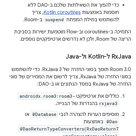
כדי להפוך את השאילתות שלכם ב-DAO ללא
חוסמות באמצעות
Kotlin coroutines
, צריך
להשתמש במילת המפתח
suspend
ב-Room.
התמיכה ב-coroutines וב-Flow מוטמעת ישירות בסביבת
הריצה של Room, ולכן לא נדרשים ארטיפקטים נוספים.
Java ל-Kotlin ול-Java
‫Rx
‫Room 3.0 תומך בסוגי החזרה של RxJava 3. כדי להשתמש
בסוגי החזרה של RxJava, צריך לרשום את הממירים של סוגי
החזרה של RxJava במסד הנתונים או ב-DAO:
כוללים את ארטיפקט
androidx.room3:room3-
rxjava3
בהגדרות של הבנייה.
מוסיפים הערות להצהרה לגבי
@Database
או
@Dao
באמצעות
@DaoReturnTypeConverters(RxDaoReturnT