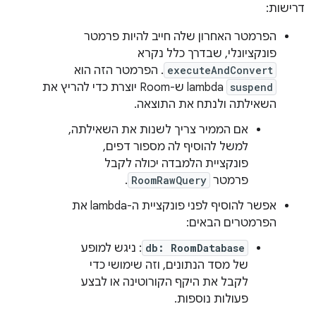
דרישות:
הפרמטר האחרון שלה חייב להיות פרמטר
פונקציונלי, שבדרך כלל נקרא
executeAndConvert
. הפרמטר הזה הוא
suspend
lambda ש-Room יוצרת כדי להריץ את
השאילתה ולנתח את התוצאה.
אם הממיר צריך לשנות את השאילתה,
למשל להוסיף לה מספור דפים,
פונקציית הלמבדה יכולה לקבל
פרמטר
RoomRawQuery
.
אפשר להוסיף לפני פונקציית ה-lambda את
הפרמטרים הבאים:
db: RoomDatabase
: ניגש למופע
של מסד הנתונים, וזה שימושי כדי
לקבל את היקף הקורוטינה או לבצע
פעולות נוספות.