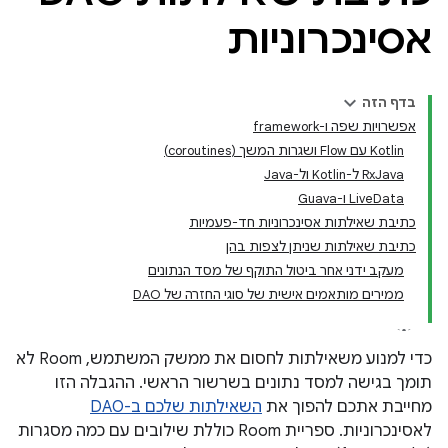
אסינכרוניות
בדף הזה
אפשרויות שפה ו-framework
‫Kotlin עם Flow ושגרות המשך (coroutines)
‫RxJava ל-Kotlin ול-Java
‫LiveData ו-Guava
כתיבת שאילתות אסינכרוניות חד-פעמיות
כתיבת שאילתות שניתן לצפות בהן
מעקב ידני אחר ביטול התוקף של מסד הנתונים
ממירים מותאמים אישית של סוגי החזרה של DAO
כדי למנוע משאילתות לחסום את ממשק המשתמש, Room לא
תומך בגישה למסד נתונים בשרשור הראשי. ההגבלה הזו
מחייבת אתכם להפוך את
השאילתות שלכם ב-DAO
לאסינכרוניות. ספריית Room כוללת שילובים עם כמה מסגרות