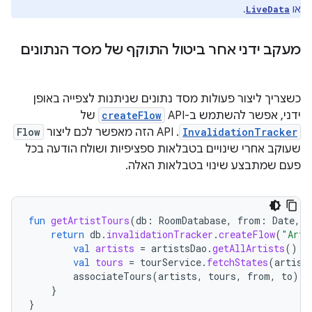
או
.
LiveData
מעקב ידני אחר ביטול התוקף של מסד הנתונים
כשצריך ליצור פעולות מסד נתונים שניתנות לצפייה באופן
ידני, אפשר להשתמש ב-API‏
createFlow
של
InvalidationTracker
. ‫API הזה מאפשר לכם ליצור
Flow
שעוקב אחרי שינויים בטבלאות ספציפיות ושולח הודעה בכל
פעם שמתבצע שינוי בטבלאות האלה.
fun
getArtistTours
(
db
:
RoomDatabase
,
from
:
Date
,
t
return
db
.
invalidationTracker
.
createFlow
(
"Arti
val
artists
=
artistsDao
.
getAllArtists
()
val
tours
=
tourService
.
fetchStates
(
artist
associateTours
(
artists
,
tours
,
from
,
to
)
}
}