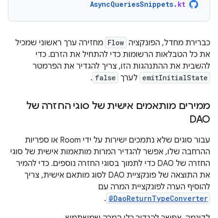
AsyncQueriesSnippets
.
kt
כברירת מחדל, הפונקציה
Flow
מחזירה ערך ראשוני שמכיל
את כל הטבלאות הרשומות כדי להתחיל את הזרם. כדי
להשבית את ההתנהגות הזו, צריך להגדיר את הפרמטר
emitInitialState
לערך
false
.
ממירים מותאמים אישית של סוגי החזרה של
DAO
עבור סוגים שלא נתמכים ישירות על ידי Room או ספריות
ההרחבה שלו, אפשר להגדיר המרות מותאמות אישית של סוגי
החזרה של DAO כדי לתמוך בסוגי החזרה נוספים. כדי להמיר
את התוצאה של פונקציית DAO לסוג מותאם אישית, צריך
להוסיף הערה לפונקציית המרה עם
.
@DaoReturnTypeConverter