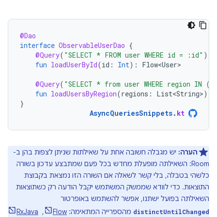
@Dao
interface
ObservableUserDao
{
@Query
(
"SELECT * FROM user WHERE id = :id"
)
fun
loadUserById
(
id
:
Int
):
Flow<User>
@Query
(
"SELECT * from user WHERE region IN (:
fun
loadUsersByRegion
(
regions
:
List<String>
):
}
AsyncQueriesSnippets
.
kt
הערה:
יש מגבלה חשובה אחת על שאילתות שניתן לצפות בהן ב-
Room: השאילתה מופעלת מחדש בכל פעם שמתבצע עדכון בשורה
כלשהי בטבלה, בלי קשר לשאלה אם השורה הזו נמצאת בקבוצת
התוצאות. כדי לוודא שממשק המשתמש יקבל הודעה רק כשתוצאות
השאילתה בפועל ישתנו, אפשר להשתמש באופרטור
מהספרייה המתאימה:
Flow
, ‏
RxJava
distinctUntilChanged