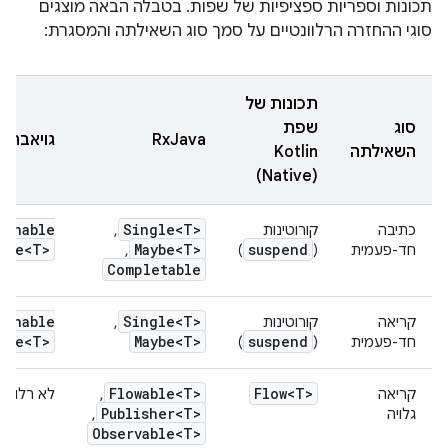
תכונות וספריות ספציפיות של שפות. בטבלה הבאה מוצגים
סוגי ההחזרה הרלוונטיים על סמך סוג השאילתה והמסגרת:
תכונות של
סוג
שפת
RxJava
גויאבה
השאילתה
Kotlin
(Native)
tenable
Single<T>
כתיבה
קורוטינות
,
ure<T>
Maybe<T>
suspend
חד-פעמית
(
)
,
Completable
tenable
Single<T>
קריאה
קורוטינות
,
ure<T>
Maybe<T>
suspend
חד-פעמית
(
)
Flowable<T>
Flow<T>
קריאה
,
לא רלוונט
Publisher<T>
גלויה
,
Observable<T>