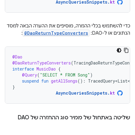
AsyncQueriesSnippets
.
kt
כדי להשתמש בכלי ההמרה, מוסיפים את ההערה הבאה למסד
הנתונים או ל-DAO:
@DaoReturnTypeConverters
:
@Dao
@DaoReturnTypeConverters
(
TracingDaoReturnTypeConve
interface
MusicDao
{
@Query
(
"SELECT * FROM Song"
)
suspend
fun
getAllSongs
():
TracedQuery<List<So
}
AsyncQueriesSnippets
.
kt
שליטה באתחול של ממיר סוג ההחזרה של DAO