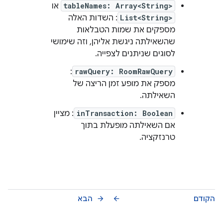
tableNames: Array<String>
או
List<String>
: השדות האלה
מספקים את שמות הטבלאות
שהשאילתה ניגשת אליהן, וזה שימושי
לסוגים שניתנים לצפייה.
:
rawQuery: RoomRawQuery
מספק את מופע זמן הריצה של
השאילתה.
inTransaction: Boolean
: מציין
אם השאילתה מופעלת בתוך
טרנזקציה.
הקודם
הבא
arrow_forward
arrow_back