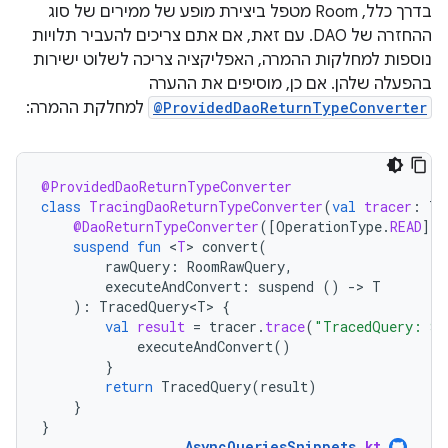
בדרך כלל, Room מטפל ביצירת מופע של ממירים של סוג
ההחזרה של DAO. עם זאת, אם אתם צריכים להעביר תלויות
נוספות למחלקות ההמרה, האפליקציה צריכה לשלוט ישירות
בהפעלה שלהן. אם כן, מוסיפים את ההערה
@ProvidedDaoReturnTypeConverter
למחלקת ההמרה:
@ProvidedDaoReturnTypeConverter
class
TracingDaoReturnTypeConverter
(
val
tracer
:
Tr
@DaoReturnTypeConverter
(
[
OperationType
.
READ
]
)
suspend
fun
<
T
>
convert
(
rawQuery
:
RoomRawQuery
,
executeAndConvert
:
suspend
()
-
>
T
):
TracedQuery<T>
{
val
result
=
tracer
.
trace
(
"TracedQuery: 
${
executeAndConvert
()
}
return
TracedQuery
(
result
)
}
}
AsyncQueriesSnippets
.
kt