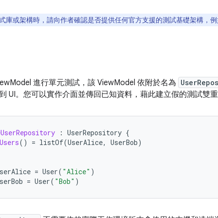
式庫或架構時，請向作者確認是否提供任何官方支援的測試基礎架構，例
ewModel 進行單元測試，該 ViewModel 依附於名為
UserRepo
到 UI。您可以實作介面並傳回已知資料，藉此建立假的測試雙
eUserRepository
:
UserRepository
{
Users
()
=
listOf
(
UserAlice
,
UserBob
)
serAlice
=
User
(
"Alice"
)
serBob
=
User
(
"Bob"
)