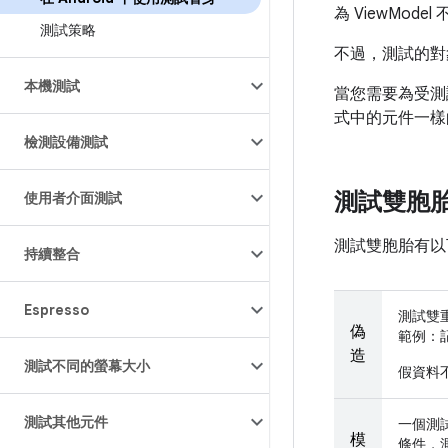
為 ViewModel
測試策略
不過，測試的對
本機測試
當您需要為受測
式中的元件一樣
檢測設備測試
測試雙胞
使用者介面測試
測試雙胞胎有以
持續整合
Espresso
測試雙
偽
範例：
造
測試不同的螢幕大小
假資料
測試其他元件
一個測
模
條件，