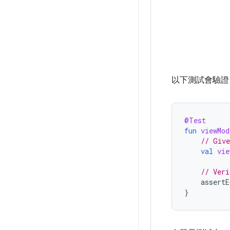
以下測試會驗證 
@Test
fun
viewMod
// Give
val
vie
// Veri
assertE
}