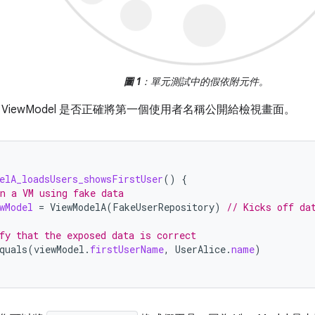
圖 1
：單元測試中的假依附元件。
ViewModel 是否正確將第一個使用者名稱公開給檢視畫面。
elA_loadsUsers_showsFirstUser
()
{
n a VM using fake data
wModel
=
ViewModelA
(
FakeUserRepository
)
// Kicks off da
fy that the exposed data is correct
quals
(
viewModel
.
firstUserName
,
UserAlice
.
name
)