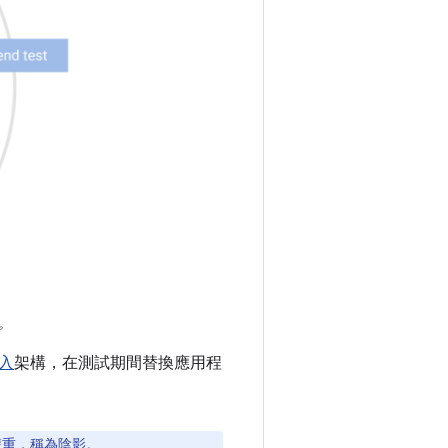
。
入
架構，在測試期間替換應用程
雙重，稱為陰影。