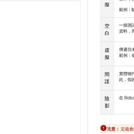
擬
範例：
一個測
空
資料，
白
傳遞但
虛
範例：
擬
實體物
間
此，假
諜
在 Rob
陰
影
注意：
定義會因