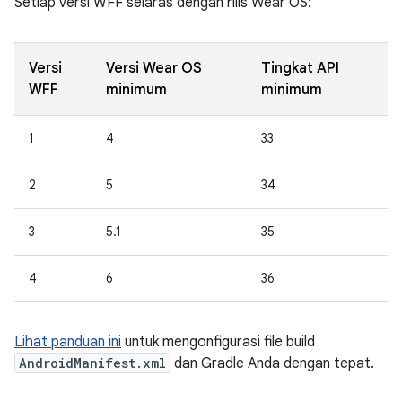
Setiap versi WFF selaras dengan rilis Wear OS:
Versi
Versi Wear OS
Tingkat API
WFF
minimum
minimum
1
4
33
2
5
34
3
5.1
35
4
6
36
Lihat panduan ini
untuk mengonfigurasi file build
AndroidManifest.xml
dan Gradle Anda dengan tepat.