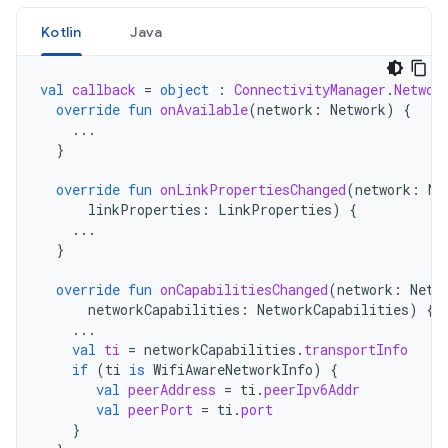
Kotlin
Java
val
callback
=
object
:
ConnectivityManager
.
Networ
override
fun
onAvailable
(
network
:
Network
)
{
...
}
override
fun
onLinkPropertiesChanged
(
network
:
Ne
linkProperties
:
LinkProperties
)
{
...
}
override
fun
onCapabilitiesChanged
(
network
:
Netw
networkCapabilities
:
NetworkCapabilities
)
{
...
val
ti
=
networkCapabilities
.
transportInfo
if
(
ti
is
WifiAwareNetworkInfo
)
{
val
peerAddress
=
ti
.
peerIpv6Addr
val
peerPort
=
ti
.
port
}