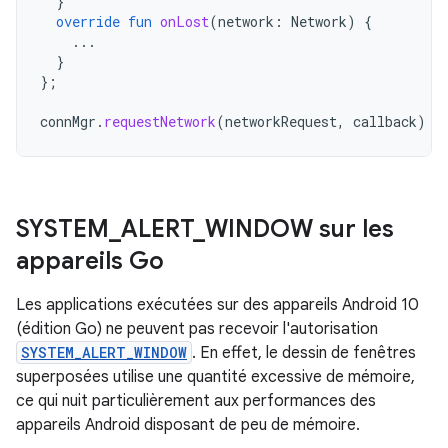
}
override
fun
onLost
(
network
:
Network
)
{
...
}
};
connMgr
.
requestNetwork
(
networkRequest
,
callback
)
SYSTEM
_
ALERT
_
WINDOW sur les
appareils Go
Les applications exécutées sur des appareils Android 10
(édition Go) ne peuvent pas recevoir l'autorisation
SYSTEM_ALERT_WINDOW
. En effet, le dessin de fenêtres
superposées utilise une quantité excessive de mémoire,
ce qui nuit particulièrement aux performances des
appareils Android disposant de peu de mémoire.