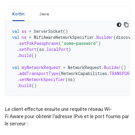
Kotlin
Java
val
ss
=
ServerSocket
()
val
ns
=
WifiAwareNetworkSpecifier
.
Builder
(
discove
.
setPskPassphrase
(
"some-password"
)
.
setPort
(
ss
.
localPort
)
.
build
()
val
myNetworkRequest
=
NetworkRequest
.
Builder
()
.
addTransportType
(
NetworkCapabilities
.
TRANSPORT_
.
setNetworkSpecifier
(
ns
)
.
build
()
Le client effectue ensuite une requête réseau Wi-
Fi Aware pour obtenir l'adresse IPv6 et le port fournis par
le serveur :