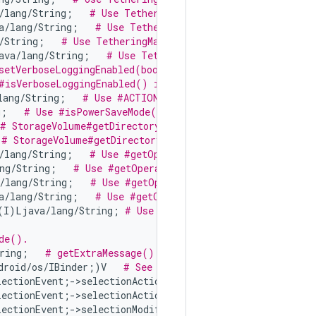
/lang/String;   
# Use TetheringManager#getTetherableUsb
a/lang/String;   
# Use TetheringManager#getTetherableWi
/String;   
# Use TetheringManager#getTetheredIfaces as 
ava/lang/String;   
# Use TetheringManager#getTetheringE
setVerboseLoggingEnabled(boolean) instead.
#isVerboseLoggingEnabled() instead.
lang/String;   
# Use #ACTION_POWER_SAVE_MODE_CHANGED in
g;   
# Use #isPowerSaveMode() instead.
# StorageVolume#getDirectory().
 
# StorageVolume#getDirectory().
/lang/String;   
# Use #getOperatorAlphaShort instead.
ng/String;   
# Use #getOperatorNumeric instead.
/lang/String;   
# Use #getOperatorAlphaLong instead.
a/lang/String;   
# Use #getOperatorAlphaShort instead.
(I)Ljava/lang/String; 
# Use #getNetworkCountryIso(int) 
de().
ring;   
# getExtraMessage().
droid/os/IBinder;)V   
# See 
androidx.activity.Component
lectionEvent;->selectionAction(III)Landroid/view/textcla
lectionEvent;->selectionAction(IIILandroid/view/textclas
lectionEvent;->selectionModified(II)Landroid/view/textcl