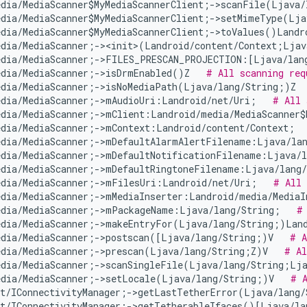
edia/MediaScanner$MyMediaScannerClient;->scanFile(Ljava/
edia/MediaScanner$MyMediaScannerClient;->setMimeType(Lja
dia/MediaScanner$MyMediaScannerClient;->toValues()Landr
edia/MediaScanner;-><init>(Landroid/content/Context;Ljav
edia/MediaScanner;->FILES_PRESCAN_PROJECTION:[Ljava/lan
edia/MediaScanner;->isDrmEnabled()Z   
# All scanning req
edia/MediaScanner;->isNoMediaPath(Ljava/lang/String;)Z  
edia/MediaScanner;->mAudioUri:Landroid/net/Uri;   
# All 
dia/MediaScanner;->mClient:Landroid/media/MediaScanner$
edia/MediaScanner;->mContext:Landroid/content/Context;  
edia/MediaScanner;->mDefaultAlarmAlertFilename:Ljava/la
edia/MediaScanner;->mDefaultNotificationFilename:Ljava/l
edia/MediaScanner;->mDefaultRingtoneFilename:Ljava/lang/
edia/MediaScanner;->mFilesUri:Landroid/net/Uri;   
# All 
edia/MediaScanner;->mMediaInserter:Landroid/media/MediaI
edia/MediaScanner;->mPackageName:Ljava/lang/String;   
#
edia/MediaScanner;->makeEntryFor(Ljava/lang/String;)Land
edia/MediaScanner;->postscan([Ljava/lang/String;)V   
# A
edia/MediaScanner;->prescan(Ljava/lang/String;Z)V   
# Al
edia/MediaScanner;->scanSingleFile(Ljava/lang/String;Lj
edia/MediaScanner;->setLocale(Ljava/lang/String;)V   
# 
et/IConnectivityManager;->getLastTetherError(Ljava/lang/
et/IConnectivityManager;->getTetherableIfaces()[Ljava/la