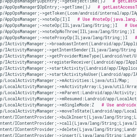
pp/AppOpsManager$OpEntry;->getRejectTime()J   
# getLast
pp/AppOpsManager$OpEntry;->getTime()J   
# getLastAccess
pp/AppOpsManager;->getToken(Lcom/android/internal/app/IA
pp/AppOpsManager;->noteOp(I)I   
# Use #noteOp(java.lang.
pp/AppOpsManager;->noteOp(IILjava/lang/String;)I   
# Us
pp/AppOpsManager;->noteOpNoThrow(IILjava/lang/String;)I
pp/AppOpsManager;->noteProxyOp(ILjava/lang/String;)I   
pp/IActivityManager;->broadcastIntent(Landroid/app/IAppl
pp/IActivityManager;->getIntentSender(ILjava/lang/String
pp/IActivityManager;->getProviderMimeType(Landroid/net/U
pp/IActivityManager;->registerReceiver(Landroid/app/IApp
pp/IActivityManager;->startActivity(Landroid/app/IApplic
pp/IActivityManager;->startActivityAsUser(Landroid/app/I
pp/LocalActivityManager;->mActivities:Ljava/util/Map;   
pp/LocalActivityManager;->mActivityArray:Ljava/util/Arra
pp/LocalActivityManager;->mParent:Landroid/app/Activity;
pp/LocalActivityManager;->mResumed:Landroid/app/LocalAct
pp/LocalActivityManager;->mSingleMode:Z   
# Use androidx
pp/LocalActivityManager;->moveToState(Landroid/app/Local
ontent/IContentProvider;->bulkInsert(Ljava/lang/String;L
ontent/IContentProvider;->call(Ljava/lang/String;Ljava/l
ontent/IContentProvider;->delete(Ljava/lang/String;Landr
ontent/IContentProvider;->insert(Ljava/lang/String;Landr