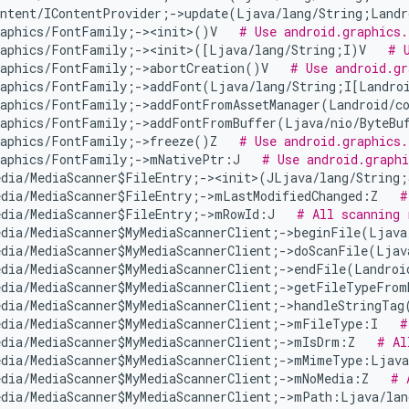
ontent/IContentProvider;->update(Ljava/lang/String;Landr
raphics/FontFamily;-><init>()V   
# Use android.graphics.
raphics/FontFamily;-><init>([Ljava/lang/String;I)V   
# 
raphics/FontFamily;->abortCreation()V   
# Use android.gr
raphics/FontFamily;->addFont(Ljava/lang/String;I[Landroi
raphics/FontFamily;->addFontFromAssetManager(Landroid/co
raphics/FontFamily;->addFontFromBuffer(Ljava/nio/ByteBuf
raphics/FontFamily;->freeze()Z   
# Use android.graphics.
raphics/FontFamily;->mNativePtr:J   
# Use android.graph
edia/MediaScanner$FileEntry;-><init>(JLjava/lang/String;
edia/MediaScanner$FileEntry;->mLastModifiedChanged:Z   
#
edia/MediaScanner$FileEntry;->mRowId:J   
# All scanning 
edia/MediaScanner$MyMediaScannerClient;->beginFile(Ljava
edia/MediaScanner$MyMediaScannerClient;->doScanFile(Ljav
edia/MediaScanner$MyMediaScannerClient;->endFile(Landroi
edia/MediaScanner$MyMediaScannerClient;->getFileTypeFro
edia/MediaScanner$MyMediaScannerClient;->handleStringTag
edia/MediaScanner$MyMediaScannerClient;->mFileType:I   
#
edia/MediaScanner$MyMediaScannerClient;->mIsDrm:Z   
# Al
edia/MediaScanner$MyMediaScannerClient;->mMimeType:Ljava
dia/MediaScanner$MyMediaScannerClient;->mNoMedia:Z   
# 
edia/MediaScanner$MyMediaScannerClient;->mPath:Ljava/lan