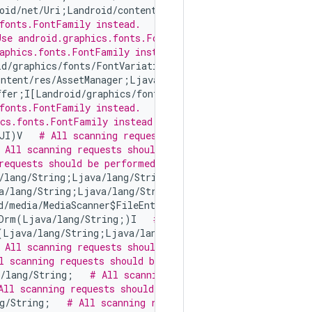
oid/net/Uri;Landroid/content/ContentValues;Ljava/lang/S
fonts.FontFamily instead.
Use android.graphics.fonts.FontFamily instead.
aphics.fonts.FontFamily instead.
d/graphics/fonts/FontVariationAxis;II)Z   
# Use android
ntent/res/AssetManager;Ljava/lang/String;IZIII[Landroid
fer;I[Landroid/graphics/fonts/FontVariationAxis;II)Z   
fonts.FontFamily instead.
ics.fonts.FontFamily instead.
JI)V   
# All scanning requests should be performed thro
 All scanning requests should be performed through andro
requests should be performed through android.media.Media
/lang/String;Ljava/lang/String;JJZZ)Landroid/media/Medi
a/lang/String;Ljava/lang/String;JJZZZ)Landroid/net/Uri;
d/media/MediaScanner$FileEntry;ZZZZZZ)Landroid/net/Uri;
mDrm(Ljava/lang/String;)I   
# All scanning requests shou
(Ljava/lang/String;Ljava/lang/String;)V   
# All scannin
 All scanning requests should be performed through andro
l scanning requests should be performed through android.
/lang/String;   
# All scanning requests should be perfo
All scanning requests should be performed through androi
g/String;   
# All scanning requests should be performed