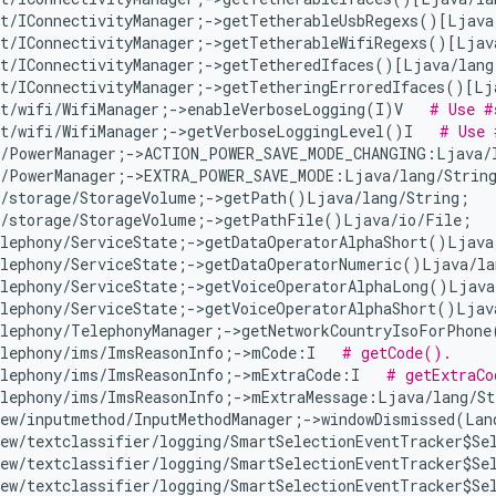
et/IConnectivityManager;->getTetherableUsbRegexs()[Ljava
et/IConnectivityManager;->getTetherableWifiRegexs()[Ljav
et/IConnectivityManager;->getTetheredIfaces()[Ljava/lang
et/IConnectivityManager;->getTetheringErroredIfaces()[Lj
t/wifi/WifiManager;->enableVerboseLogging(I)V   
# Use #
et/wifi/WifiManager;->getVerboseLoggingLevel()I   
# Use 
s/PowerManager;->ACTION_POWER_SAVE_MODE_CHANGING:Ljava/
s/PowerManager;->EXTRA_POWER_SAVE_MODE:Ljava/lang/Strin
s/storage/StorageVolume;->getPath()Ljava/lang/String;   
s/storage/StorageVolume;->getPathFile()Ljava/io/File;  
elephony/ServiceState;->getDataOperatorAlphaShort()Ljava
elephony/ServiceState;->getDataOperatorNumeric()Ljava/la
elephony/ServiceState;->getVoiceOperatorAlphaLong()Ljava
elephony/ServiceState;->getVoiceOperatorAlphaShort()Ljav
elephony/TelephonyManager;->getNetworkCountryIsoForPhone
elephony/ims/ImsReasonInfo;->mCode:I   
# getCode().
elephony/ims/ImsReasonInfo;->mExtraCode:I   
# getExtraCo
elephony/ims/ImsReasonInfo;->mExtraMessage:Ljava/lang/St
ew/inputmethod/InputMethodManager;->windowDismissed(Lan
ew/textclassifier/logging/SmartSelectionEventTracker$Se
ew/textclassifier/logging/SmartSelectionEventTracker$Se
ew/textclassifier/logging/SmartSelectionEventTracker$Se