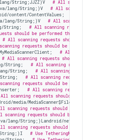
lang/String;JJZZ)V   
# All scanning requests should be 
va/lang/String;)V   
# All scanning requests should be p
oid/content/ContentValues;   
# All scanning requests sho
a/lang/String;)V   
# All scanning requests should be pe
g/String;   
# All scanning requests should be performed 
uests should be performed through android.media.MediaSca
 
# All scanning requests should be performed through an
scanning requests should be performed through android.m
MyMediaScannerClient;   
# All scanning requests should 
 
# All scanning requests should be performed through and
ng/String;   
# All scanning requests should be performed
ang/String;   
# All scanning requests should be perform
String;   
# All scanning requests should be performed t
scanning requests should be performed through android.m
nserter;   
# All scanning requests should be performed 
 All scanning requests should be performed through andro
roid/media/MediaScanner$FileEntry;   
# All scanning req
ll scanning requests should be performed through androi
l scanning requests should be performed through android
ava/lang/String;)Landroid/net/Uri;   
# All scanning requ
All scanning requests should be performed through androi
String;)I   
# Use TetheringManager#getLastTetherError a
ng/String;   
# Use TetheringManager#getTetherableIfaces