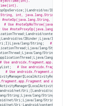
RejectTime(int).
Time(int).
ppOpsService;)Landroid/os/IBinder;   
# Create own local
String, int, java.lang.String, java.lang.String, java.l
e #noteOp(java.lang.String, int, java.lang.String, java.
   
# Use #noteOpNoThrow(java.lang.String, int, java.lang
# Use #noteProxyOp(java.lang.String, java.lang.String, i
icationThread;Landroid/content/Intent;Ljava/lang/String
;Landroid/os/IBinder;Ljava/lang/String;I[Landroid/conte
ri;I)Ljava/lang/String;   
# Use android.content.Content
licationThread;Ljava/lang/String;Landroid/content/IInte
ationThread;Ljava/lang/String;Landroid/content/Intent;L
ApplicationThread;Ljava/lang/String;Landroid/content/In
# Use androidx.fragment.app.Fragment and androidx.fragm
yList;   
# Use androidx.fragment.app.Fragment and andro
   
# Use androidx.fragment.app.Fragment and androidx.fr
ivityManager$LocalActivityRecord;   
# Use androidx.frag
.fragment.app.Fragment and androidx.fragment.app.Fragme
ActivityManager$LocalActivityRecord;I)V   
# Use android
android/net/Uri;[Landroid/content/ContentValues;)I   
# 
ang/String;Ljava/lang/String;Landroid/os/Bundle;)Landro
oid/net/Uri;Ljava/lang/String;[Ljava/lang/String;)I   
#
oid/net/Uri;Landroid/content/ContentValues;)Landroid/ne