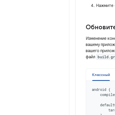
Нажмите
Обновит
Изменение кон
вашему прилож
вашего прилож
файл
build.g
Классный
android
{
compile
default
tar