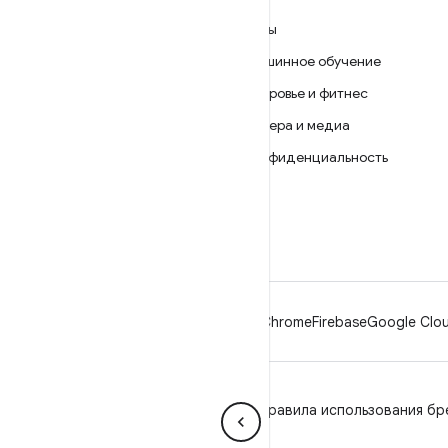
ANDROID
Игры
Android
Машинное обучение
Android for Enterprise
Здоровье и фитнес
Безопасность
Камера и медиа
Исходный код
Конфиденциальность
Новости
5G
Блог
Подкасты
Android
Chrome
Firebase
Google Clou
Конфиденциальность
Лицензия
Правила использования бр