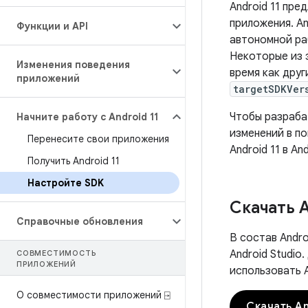
Android 11 пр
приложения. An
Функции и API
автономной ра
Некоторые из 
Изменения поведения
время как дру
приложений
targetSDKVer
Чтобы разрабат
Начните работу с Android 11
изменений в по
Перенесите свои приложения
Android 11 в An
Получить Android 11
Настройте SDK
Скачать A
Справочные обновления
В состав Andr
Android Studio
СОВМЕСТИМОСТЬ
ПРИЛОЖЕНИЙ
использовать A
О совместимости приложений ⍈
Скачать An