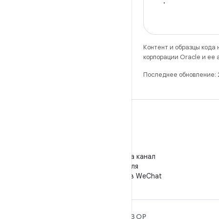
.
Контент и образцы кода
корпорации Oracle и ее
Последнее обновление:
WeChat
Подпишитесь на канал
"Android для
разработчиков" в WeChat
ПОДРОБНЕЕ ОБ ОС
ОБЗОР