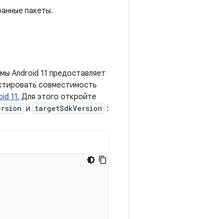
ранные пакеты.
мы Android 11 предоставляет
естировать совместимость
d 11.
Для этого откройте
ersion
и
targetSdkVersion
: