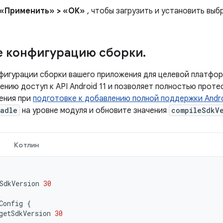
«Применить» > «ОК»
, чтобы загрузить и установить выб
е конфигурацию сборки
.
фигурации сборки вашего приложения для целевой платфор
ению доступ к API Android 11 и позволяет полностью прот
ения при
подготовке к добавлению полной поддержки Androi
radle
на уровне модуля и обновите значения
compileSdkV
Котлин
SdkVersion
30
Config
{
getSdkVersion
30