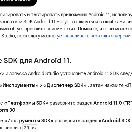
илировать и тестировать приложения Android 11, используя 
зователи SDK Android 11 могут столкнуться с ошибками си
ями об устаревших зависимостях. Помните, что вы может
 Studio, поскольку можно
устанавливать несколько версий
 SDK для Android 11
.
и и запуска Android Studio установите Android 11 SDK сл
«Инструменты» > «Диспетчер SDK»
, затем нажмите
«П
.
ке
«Платформы SDK»
разверните раздел
Android 11.0 ("R"
form 30
.
ке
«Инструменты SDK»
разверните раздел
«Android SDK 
юю версию
30.xx