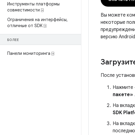
Инструменты платформы
совместимости ⍈
Вы можете комп
Ограничения на интерфейсы
,
некоторые поль
отличные от SDK ⍈
предупреждени
версию Android
БОЛЕЕ
Панели мониторинга ⍈
Загрузите
После установк
Нажмите
пакете»
На вклад
SDK Plat
На вклад
последн