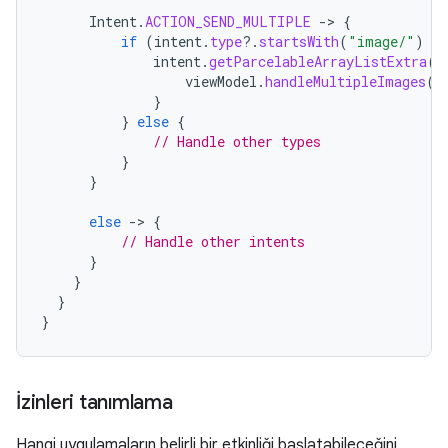
Intent
.
ACTION_SEND_MULTIPLE
-
>
{
if
(
intent
.
type
?.
startsWith
(
"image/"
)
==
intent
.
getParcelableArrayListExtra
(
I
viewModel
.
handleMultipleImages
(
i
}
}
else
{
// Handle other types
}
}
else
-
>
{
// Handle other intents
}
}
}
}
İzinleri tanımlama
Hangi uygulamaların belirli bir etkinliği başlatabileceğini