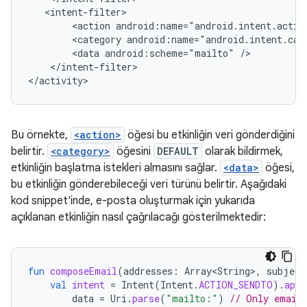
<action
android:name="android.intent.actio
<category
android:name="android.intent.cat
<data
android:scheme="mailto"
</intent-filter>

Bu örnekte,
<action>
öğesi bu etkinliğin veri gönderdiğini
belirtir.
<category>
öğesini
DEFAULT
olarak bildirmek,
etkinliğin başlatma istekleri almasını sağlar.
<data>
öğesi,
bu etkinliğin gönderebileceği veri türünü belirtir. Aşağıdaki
kod snippet'inde, e-posta oluşturmak için yukarıda
açıklanan etkinliğin nasıl çağrılacağı gösterilmektedir:
fun
composeEmail
(
addresses
:
Array<String>
,
subject
val
intent
=
Intent
(
Intent
.
ACTION_SENDTO
).
appl
data
=
Uri
.
parse
(
"mailto:"
)
// Only email 