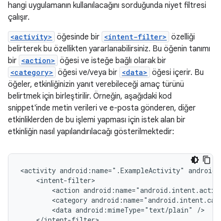
hangi uygulamanın kullanılacağını sorduğunda niyet filtresi
çalışır.
<activity>
öğesinde bir
<intent-filter>
özelliği
belirterek bu özellikten yararlanabilirsiniz. Bu öğenin tanımı
bir
<action>
öğesi ve isteğe bağlı olarak bir
<category>
öğesi ve/veya bir
<data>
öğesi içerir. Bu
öğeler, etkinliğinizin yanıt verebileceği amaç türünü
belirtmek için birleştirilir. Örneğin, aşağıdaki kod
snippet'inde metin verileri ve e-posta gönderen, diğer
etkinliklerden de bu işlemi yapması için istek alan bir
etkinliğin nasıl yapılandırılacağı gösterilmektedir:
<activity
android:name=".ExampleActivity"
<action
android:name="android.intent.actio
<category
android:name="android.intent.cat
<data
android:mimeType="text/plain"