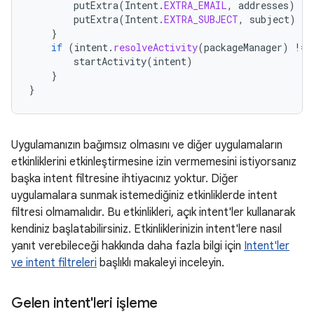
putExtra
(
Intent
.
EXTRA_EMAIL
,
addresses
)
putExtra
(
Intent
.
EXTRA_SUBJECT
,
subject
)
}
if
(
intent
.
resolveActivity
(
packageManager
)
!=
startActivity
(
intent
)
}
}
Uygulamanızın bağımsız olmasını ve diğer uygulamaların
etkinliklerini etkinleştirmesine izin vermemesini istiyorsanız
başka intent filtresine ihtiyacınız yoktur. Diğer
uygulamalara sunmak istemediğiniz etkinliklerde intent
filtresi olmamalıdır. Bu etkinlikleri, açık intent'ler kullanarak
kendiniz başlatabilirsiniz. Etkinliklerinizin intent'lere nasıl
yanıt verebileceği hakkında daha fazla bilgi için
Intent'ler
ve intent filtreleri
başlıklı makaleyi inceleyin.
Gelen intent'leri işleme