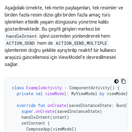
Aşağıdaki örnekte, tek metin paylaşımları, tek resimler ve
birden fazla resim dizisi gibi birden fazla amaç türü
işlenirken etkinlik yaşam döngüsünü yönetme kalıbı
gösterilmektedir. Bu çeşitli girişleri merkezi bir
handleIntent
işlevi üzerinden yönlendirerek hem
ACTION_SEND
hem de
ACTION_SEND_MULTIPLE
işlemlerinin doğru şekilde ayrıştırılıp reaktif bir kullanıcı
arayüzü güncellemesi için ViewModel'e devredilmesini
sağlar.
class
ExampleActivity
:
ComponentActivity
()
{
private
val
viewModel
:
MyViewModel
by
viewModels
override
fun
onCreate
(
savedInstanceState
:
Bundle
super
.
onCreate
(
savedInstanceState
)
handleIntent
(
intent
)
setContent
{
ComposeApp
(
viewModel
)