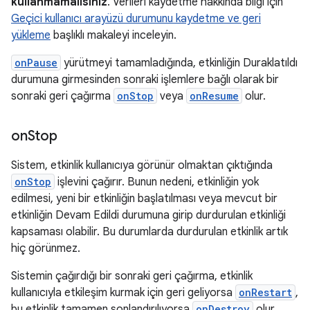
kullanmamalısınız
. Verileri kaydetme hakkında bilgi için
Geçici kullanıcı arayüzü durumunu kaydetme ve geri
yükleme
başlıklı makaleyi inceleyin.
onPause
yürütmeyi tamamladığında, etkinliğin Duraklatıldı
durumuna girmesinden sonraki işlemlere bağlı olarak bir
sonraki geri çağırma
onStop
veya
onResume
olur.
on
Stop
Sistem, etkinlik kullanıcıya görünür olmaktan çıktığında
onStop
işlevini çağırır. Bunun nedeni, etkinliğin yok
edilmesi, yeni bir etkinliğin başlatılması veya mevcut bir
etkinliğin Devam Edildi durumuna girip durdurulan etkinliği
kapsaması olabilir. Bu durumlarda durdurulan etkinlik artık
hiç görünmez.
Sistemin çağırdığı bir sonraki geri çağırma, etkinlik
kullanıcıyla etkileşim kurmak için geri geliyorsa
onRestart
,
bu etkinlik tamamen sonlandırılıyorsa
onDestroy
olur.