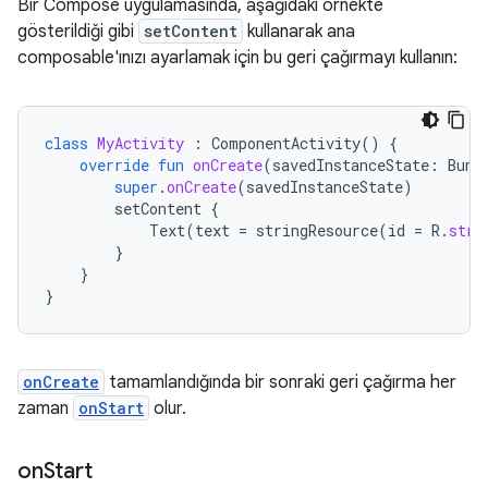
Bir Compose uygulamasında, aşağıdaki örnekte
gösterildiği gibi
setContent
kullanarak ana
composable'ınızı ayarlamak için bu geri çağırmayı kullanın:
class
MyActivity
:
ComponentActivity
()
{
override
fun
onCreate
(
savedInstanceState
:
Bund
super
.
onCreate
(
savedInstanceState
)
setContent
{
Text
(
text
=
stringResource
(
id
=
R
.
stri
}
}
}
onCreate
tamamlandığında bir sonraki geri çağırma her
zaman
onStart
olur.
on
Start