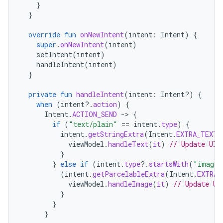
}
}
override
fun
onNewIntent
(
intent
:
Intent
)
{
super
.
onNewIntent
(
intent
)
setIntent
(
intent
)
handleIntent
(
intent
)
}
private
fun
handleIntent
(
intent
:
Intent?)
{
when
(
intent
?.
action
)
{
Intent
.
ACTION_SEND
-
>
{
if
(
"text/plain"
==
intent
.
type
)
{
intent
.
getStringExtra
(
Intent
.
EXTRA_TEXT
)
viewModel
.
handleText
(
it
)
// Update UI 
}
}
else
if
(
intent
.
type
?.
startsWith
(
"image/
(
intent
.
getParcelableExtra
(
Intent
.
EXTRA_
viewModel
.
handleImage
(
it
)
// Update UI
}
}
}