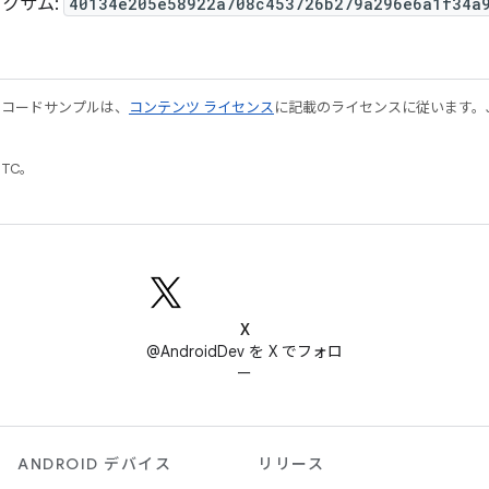
ェックサム:
40134e205e58922a708c453726b279a296e6a1f34a
やコードサンプルは、
コンテンツ ライセンス
に記載のライセンスに従います。Java
UTC。
X
@AndroidDev を X でフォロ
ー
ANDROID デバイス
リリース