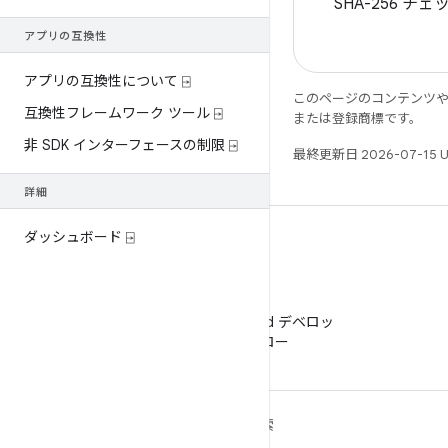
SHA-256 チ
アプリの互換性
アプリの互換性について ⍈
このページのコンテンツ
互換性フレームワーク ツール ⍈
または登録商標です。
非 SDK インターフェースの制限 ⍈
最終更新日 2026-07-15 
詳細
ダッシュボード ⍈
WeChat
WeChat で Android デベロッ
パーをフォロー
ANDROID の詳細
探索