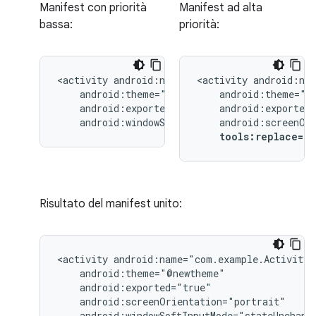
Manifest con priorità
Manifest ad alta
bassa:
priorità:
<activity
<activity
android:windowSoftInputMode="stateUnchang
tools:replace="
Risultato del manifest unito:
<activity
android:windowSoftInputMode="stateUnchang