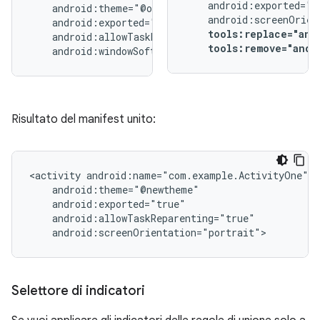
tools:replace="and
tools:remove="andr
android:windowSoftInputMode="stateUnchanged">
Risultato del manifest unito:
<activity
android:screenOrientation="portrait">
Selettore di indicatori