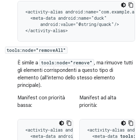
<activity-alias
<meta-data
android:value="@string/quack"/>

</activity-alias>
tools:node="removeAll"
È simile a
tools:node="remove"
, ma rimuove tutti
gli elementi corrispondenti a questo tipo di
elemento (all'interno dello stesso elemento
principale).
Manifest con priorità
Manifest ad alta
bassa:
priorità:
<activity-alias
<activity-alias
<meta-data
<meta-data
tools:n