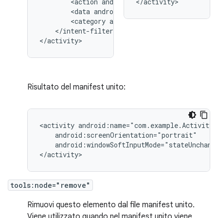
<action
android:name="android.intent.
</activity>
<data
android:type="image/*"
<category
android:name="android.inten
</intent-filter>

</activity>
Risultato del manifest unito:
<activity
android:windowSoftInputMode="stateUnchange
</activity>
tools:node="remove"
Rimuovi questo elemento dal file manifest unito.
Viene utilizzato quando nel manifest unito viene