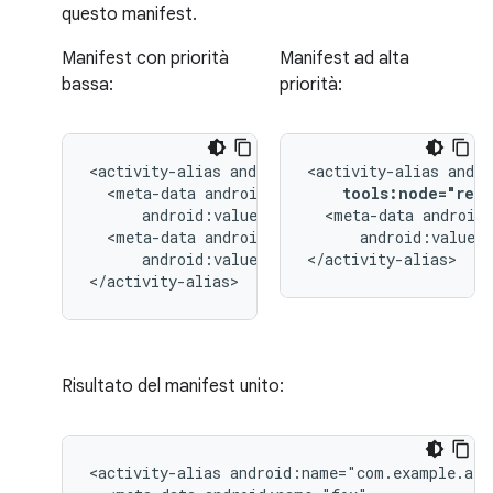
questo manifest.
Manifest con priorità
Manifest ad alta
bassa:
priorità:
<activity-alias
<activity-alias
<meta-data
tools:node="repl
<meta-data
<meta-data
android:value="
android:value="@string/quack"/>

</activity-alias>
</activity-alias>
Risultato del manifest unito:
<activity-alias