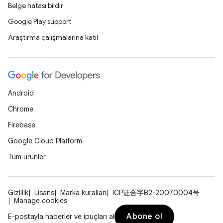
Belge hatası bildir
Google Play support
Araştırma çalışmalarına katıl
Android
Chrome
Firebase
Google Cloud Platform
Tüm ürünler
Gizlilik
Lisans
Marka kuralları
ICP证合字B2-20070004号
Manage cookies
Abone ol
E-postayla haberler ve ipuçları al