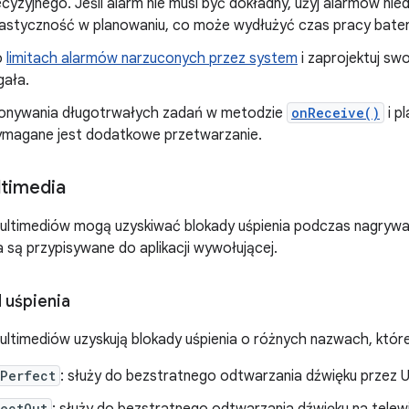
cyzyjnego. Jeśli alarm nie musi być dokładny, użyj alarmów n
lastyczność w planowaniu, co może wydłużyć czas pracy bateri
o
limitach alarmów narzuconych przez system
i zaprojektuj swo
gała.
konywania długotrwałych zadań w metodzie
onReceive()
i pl
ymagane jest dodatkowe przetwarzanie.
ltimedia
multimediów mogą uzyskiwać blokady uśpienia podczas nagrywa
a są przypisywane do aplikacji wywołującej.
 uśpienia
multimediów uzyskują blokady uśpienia o różnych nazwach, któr
tPerfect
: służy do bezstratnego odtwarzania dźwięku przez 
rectOut