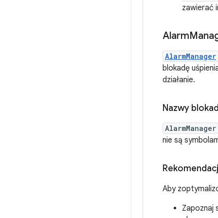
zawierać i
Alarm
Mana
AlarmManager
blokadę uśpienia
działanie.
Nazwy blokad
AlarmManager
nie są symbolam
Rekomendac
Aby zoptymaliz
Zapoznaj 