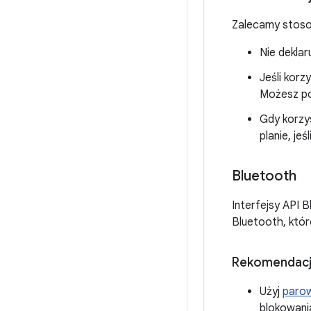
Zalecamy stos
Nie deklar
Jeśli korz
Możesz pol
Gdy korzys
planie, jeś
Bluetooth
Interfejsy API 
Bluetooth, które
Rekomendac
Użyj
parow
blokowani