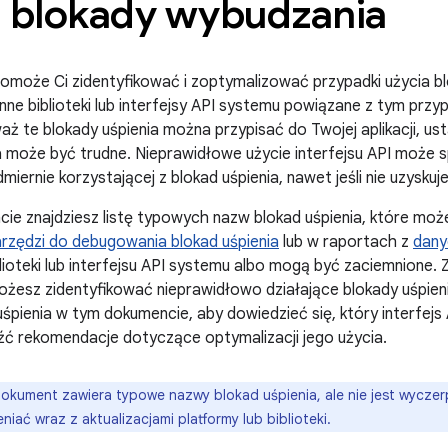
a blokady wybudzania
może Ci zidentyfikować i zoptymalizować przypadki użycia blok
inne biblioteki lub interfejsy API systemu powiązane z tym przy
waż te blokady uśpienia można przypisać do Twojej aplikacji, us
ia może być trudne. Nieprawidłowe użycie interfejsu API moż
admiernie korzystającej z blokad uśpienia, nawet jeśli nie uzysku
ie znajdziesz listę typowych nazw blokad uśpienia, które mo
arzędzi do debugowania blokad uśpienia
lub w raportach z
dany
lioteki lub interfejsu API systemu albo mogą być zaciemnione.
esz zidentyfikować nieprawidłowo działające blokady uśpien
śpienia w tym dokumencie, aby dowiedzieć się, który interf
eźć rekomendacje dotyczące optymalizacji jego użycia.
okument zawiera typowe nazwy blokad uśpienia, ale nie jest wyczer
niać wraz z aktualizacjami platformy lub biblioteki.