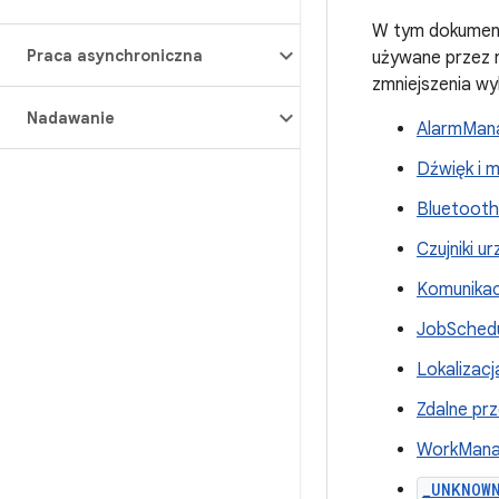
W tym dokumenci
Praca asynchroniczna
używane przez r
zmniejszenia wy
Nadawanie
AlarmMan
Dźwięk i m
Bluetooth
Czujniki u
Komunikac
JobSchedu
Lokalizacj
Zdalne pr
WorkMana
_UNKNOW