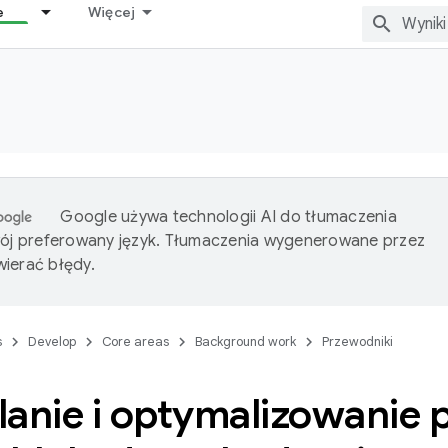
e
Więcej
Google używa technologii AI do tłumaczenia
wój preferowany język. Tłumaczenia wygenerowane przez
ierać błędy.
s
Develop
Core areas
Background work
Przewodniki
lanie i optymalizowanie