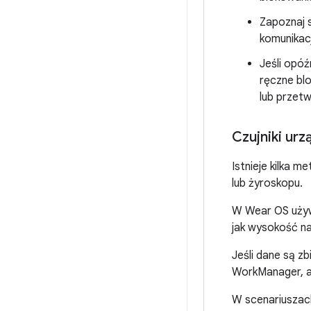
Zapoznaj 
komunikacj
Jeśli opó
ręczne blo
lub przet
Czujniki urz
Istnieje kilka m
lub żyroskopu.
W Wear OS uży
jak wysokość n
Jeśli dane są z
WorkManager, a
W scenariuszach