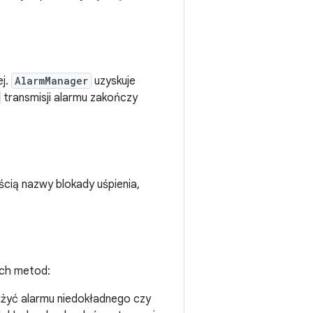
ej.
AlarmManager
uzyskuje
transmisji alarmu zakończy
ścią nazwy blokady uśpienia,
ych metod:
użyć alarmu niedokładnego czy