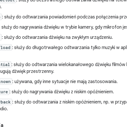
: służy do bezstratnego odtwarzania dźwięku na telew
.
p
: służy do odtwarzania powiadomień podczas połączenia prz
: służy do nagrywania dźwięku w trybie kamery, gdy mikrofon je
x
: służy do odtwarzania dźwięku na zwykłym urządzeniu.
fload
: służy do długotrwałego odtwarzania tylko muzyki w apl
atial
: służy do odtwarzania wielokanałowego dźwięku filmów 
ugują dźwięk przestrzenny.
known
: używana, gdy inne sytuacje nie mają zastosowania.
ture
: służy do nagrywania dźwięku z niskim opóźnieniem.
yback
: służy do odtwarzania z niskim opóźnieniem, np. w przyp
udio.
ja