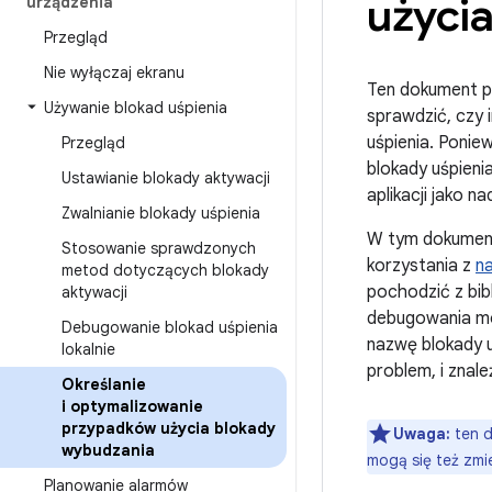
użyci
urządzenia
Przegląd
Nie wyłączaj ekranu
Ten dokument po
Używanie blokad uśpienia
sprawdzić, czy 
uśpienia. Ponie
Przegląd
blokady uśpien
Ustawianie blokady aktywacji
aplikacji jako n
Zwalnianie blokady uśpienia
W tym dokumenc
Stosowanie sprawdzonych
korzystania z
n
metod dotyczących blokady
pochodzić z bib
aktywacji
debugowania moż
Debugowanie blokad uśpienia
nazwę blokady u
lokalnie
problem, i znal
Określanie
i optymalizowanie
przypadków użycia blokady
Uwaga:
ten d
wybudzania
mogą się też zmie
Planowanie alarmów