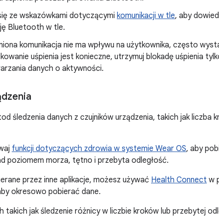
się ze wskazówkami dotyczącymi
komunikacji w tle
, aby dowied
ę Bluetooth w tle.
źniona komunikacja nie ma wpływu na użytkownika, często wys
kowanie uśpienia jest konieczne, utrzymuj blokadę uśpienia tyl
warzania danych o aktywności.
ądzenia
etod śledzenia danych z czujników urządzenia, takich jak liczba
waj
funkcji dotyczących zdrowia w systemie Wear OS
, aby pob
ad poziomem morza, tętno i przebyta odległość.
bierane przez inne aplikacje, możesz używać
Health Connect
w p
by okresowo pobierać dane.
 takich jak śledzenie różnicy w liczbie kroków lub przebytej 