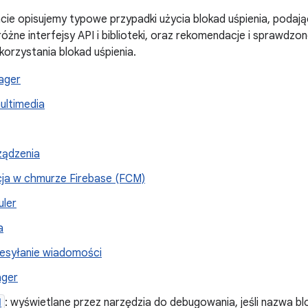
e opisujemy typowe przypadki użycia blokad uśpienia, podają
óżne interfejsy API i biblioteki, oraz rekomendacje i sprawdzo
korzystania blokad uśpienia.
ager
ultimedia
rządzenia
ja w chmurze Firebase (FCM)
ler
a
zesyłanie wiadomości
ger
N
: wyświetlane przez narzędzia do debugowania, jeśli nazwa bl