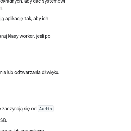
iedokładnych, aby dać systemowi
i.
ją aplikację tak, aby ich
anuj klasy worker, jeśli po
nia lub odtwarzania dźwięku.
e zaczynają się od
Audio
:
USB.