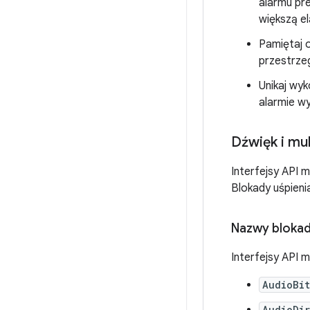
alarmu pre
większą e
Pamiętaj 
przestrze
Unikaj wy
alarmie w
Dźwięk i mu
Interfejsy API 
Blokady uśpieni
Nazwy blokad
Interfejsy API 
AudioBi
AudioDi