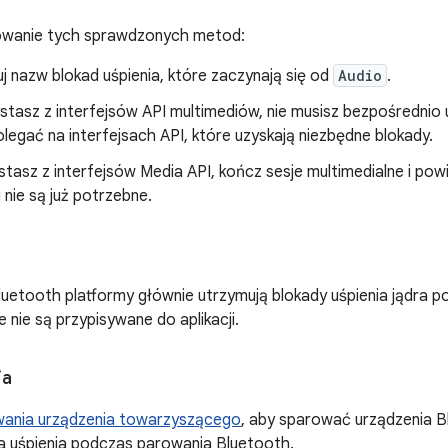
owanie tych sprawdzonych metod:
uj nazw blokad uśpienia, które zaczynają się od
Audio
.
ystasz z interfejsów API multimediów, nie musisz bezpośrednio 
egać na interfejsach API, które uzyskają niezbędne blokady.
tasz z interfejsów Media API, kończ sesje multimedialne i pow
li nie są już potrzebne.
Bluetooth platformy głównie utrzymują blokady uśpienia jądra
 nie są przypisywane do aplikacji.
ja
ania urządzenia towarzyszącego
, aby sparować urządzenia B
a uśpienia podczas parowania Bluetooth.