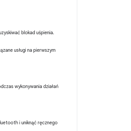
uzyskiwać blokad uśpienia.
iązane usługi na pierwszym
 podczas wykonywania działań
luetooth i uniknąć ręcznego