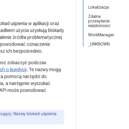
Lokalizacja
Zdalne
przesyłanie
ad uśpienia w aplikacji oraz
wiadomości
padkiem użycia uzyskują blokady
WorkManager
talenie źródła problematycznej
e spowodować oznaczenie
_UNKNOWN
jesz ich bezpośrednio.
żesz zobaczyć podczas
ch o kondycji
. Te nazwy mogą
 Za pomocą narzędzi do
ia, a następnie wyszukać
ejs API może powodować
pujący. Nazwy blokad uśpienia