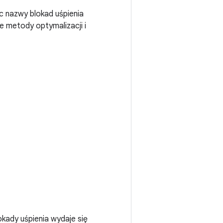
c nazwy blokad uśpienia
ne metody optymalizacji i
okady uśpienia wydaje się