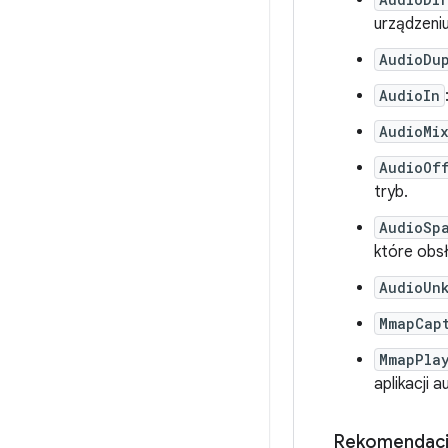
urządzeniu
AudioDu
AudioIn
AudioMi
AudioOf
tryb.
AudioSp
które obsł
AudioUn
MmapCap
MmapPla
aplikacji a
Rekomendac