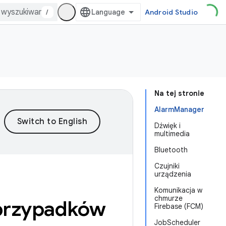
/
Android Studio
Na tej stronie
AlarmManager
Dźwięk i
multimedia
Bluetooth
Czujniki
urządzenia
Komunikacja w
chmurze
 przypadków
Firebase (FCM)
JobScheduler