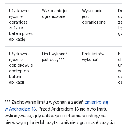
Użytkownik
Wykonanie jest
Wykonanie
Dost
ręcznie
ograniczone
jest
od z
ogranicza
ograniczone
zaso
zużycie
tryb
baterii przez
got
aplikację
Użytkownik
Limit wykonań
Brak limitów
Nieo
ręcznie
jest duży***
wykonań
chyb
odblokowuje
urzą
dostęp do
w tr
baterii
oszc
aplikacji
dan
*** Zachowanie limitu wykonania zadań
zmieniło się
w Androidzie 16
. Przed Androidem 16 nie było limitu
wykonywania, gdy aplikacja uruchamiała usługę na
pierwszym planie lub użytkownik nie ograniczał zużycia