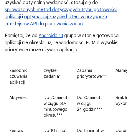
uzyskać optymalną wydajność, stosuj się do
sprawdzonych metod dotyczących trybu gotowości
aplikacji
i
optymalizuj zużycie baterii w przypadku
interfejsów API do planowania zadań
.
Pamiętaj, że od
Androida 13
grupa w stanie gotowości
aplikacji nie określa już, ile wiadomości FCM o wysokiej
priorytecie może używać aplikacja.
Zasobnik
zwykłe
Zadania
Alarmy
czuwania
zadania*
priorytetowe**
aplikacji
Aktywne:
Do 20 minut
Do 30 minut
Brak lim
w ciągu 60-
w ciągu
wykona
minutowego
24 godzin***
okresu***
Zestaw
Do 10 minut
Do 15 minut w
Ogranic