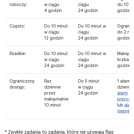
roboczy:
w ciągu
ciągu
do 10 n
4 godzin
24 godzin
godzinę
Często:
Do 10 minut
Do 10 minut w
Ogranic
w ciągu
ciągu
do 2 na
12 godzin
24 godzin
godzinę
Rzadkie:
Do 10 minut
Do 10 minut w
Maksyma
w ciągu
ciągu
liczba t
24 godzin
24 godzin
godzinę
Ograniczony
Raz
Do 5 minut
1 alarm
dostęp:
dziennie
w ciągu
dziennie
przez
24 godzin
alarm
maksymalnie
precyzyj
10 minut
lub
alar
nieprecy
* Zwykłe zadania to zadania, które nie używają flag