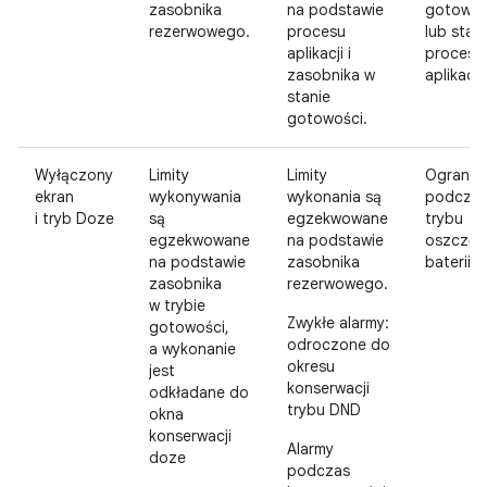
zasobnika
na podstawie
gotowoś
rezerwowego.
procesu
lub stan
aplikacji i
procesu
zasobnika w
aplikacji
stanie
gotowości.
Wyłączony
Limity
Limity
Ogranic
ekran
wykonywania
wykonania są
podcza
i tryb Doze
są
egzekwowane
trybu
egzekwowane
na podstawie
oszczęd
na podstawie
zasobnika
baterii
zasobnika
rezerwowego.
w trybie
Zwykłe alarmy:
gotowości,
odroczone do
a wykonanie
okresu
jest
konserwacji
odkładane do
trybu DND
okna
konserwacji
Alarmy
doze
podczas