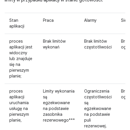
limity w przypadku aplikacji w stanie gotowości.
Stan
Praca
Alarmy
Sieć
aplikacji
proces
Brak limitów
Brak limitów
Brak
aplikacji jest
wykonań
częstotliwości
ogra
widoczny
lub znajduje
się na
pierwszym
planie;
proces
Limity wykonania
Ograniczenia
Brak
aplikacji
są
częstotliwości
ogra
uruchamia
egzekwowane
są
usługę na
na podstawie
egzekwowane
pierwszym
zasobnika
na podstawie
planie,
rezerwowego***
puli
rezerwowej.