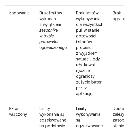
Ładowanie
Brak limitów
Brak limitów
Brak
wykonań
wykonywania
ogranic
z wyjątkiem
dla wszystkich
zasobnika
puli w stanie
w trybie
gotowości
gotowości
i stanów
ograniczonego
procesu,
z wyjątkiem
sytuacji, gdy
użytkownik
ręcznie
ograniczy
zużycie baterii
przez
aplikację.
Ekran
Limity
Limity
Dostęp
włączony
wykonania są
wykonywania
zależy o
egzekwowane
są
zasobni
na podstawie
egzekwowane
stanie