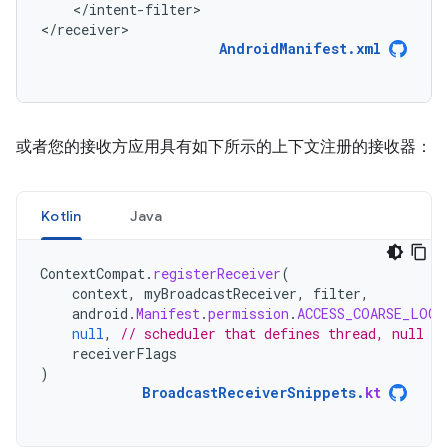
</intent-filter>

</receiver>
AndroidManifest.xml
或者您的接收方应用具有如下所示的上下文注册的接收器：
Kotlin
Java
ContextCompat
.
registerReceiver
(
context
,
myBroadcastReceiver
,
filter
,
android
.
Manifest
.
permission
.
ACCESS_COARSE_LOCA
null
,
// scheduler that defines thread, null m
receiverFlags
)
BroadcastReceiverSnippets
.
kt