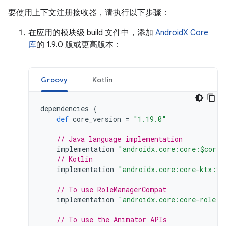
要使用上下文注册接收器，请执行以下步骤：
在应用的模块级 build 文件中，添加
AndroidX Core
库
的 1.9.0 版或更高版本：
Groovy
Kotlin
dependencies
{
def
core_version
=
"1.19.0"
// Java language implementation
implementation
"androidx.core:core:$core_
// Kotlin
implementation
"androidx.core:core-ktx:$c
// To use RoleManagerCompat
implementation
"androidx.core:core-role:1
// To use the Animator APIs