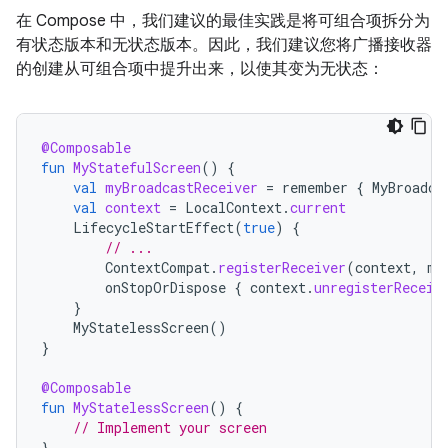
在 Compose 中，我们建议的最佳实践是将可组合项拆分为
有状态版本和无状态版本。因此，我们建议您将广播接收器
的创建从可组合项中提升出来，以使其变为无状态：
@Composable
fun
MyStatefulScreen
()
{
val
myBroadcastReceiver
=
remember
{
MyBroadca
val
context
=
LocalContext
.
current
LifecycleStartEffect
(
true
)
{
// ...
ContextCompat
.
registerReceiver
(
context
,
my
onStopOrDispose
{
context
.
unregisterReceiv
}
MyStatelessScreen
()
}
@Composable
fun
MyStatelessScreen
()
{
// Implement your screen
}