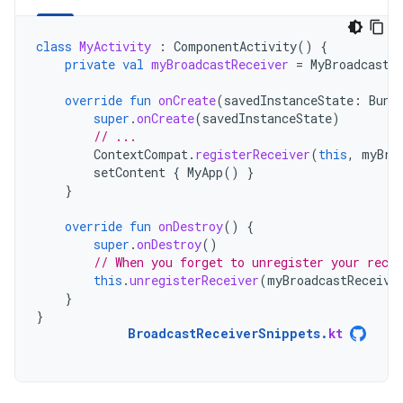
class
MyActivity
:
ComponentActivity
()
{
private
val
myBroadcastReceiver
=
MyBroadcastR
override
fun
onCreate
(
savedInstanceState
:
Bund
super
.
onCreate
(
savedInstanceState
)
// ...
ContextCompat
.
registerReceiver
(
this
,
myBro
setContent
{
MyApp
()
}
}
override
fun
onDestroy
()
{
super
.
onDestroy
()
// When you forget to unregister your rece
this
.
unregisterReceiver
(
myBroadcastReceive
}
}
BroadcastReceiverSnippets
.
kt