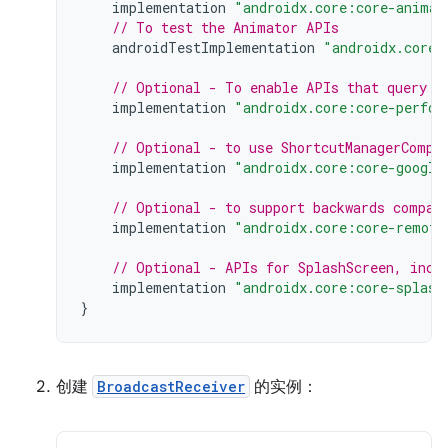
implementation
"androidx.core:core-animat
// To test the Animator APIs
androidTestImplementation
"androidx.core:
// Optional - To enable APIs that query t
implementation
"androidx.core:core-perfor
// Optional - to use ShortcutManagerCompa
implementation
"androidx.core:core-google
// Optional - to support backwards compat
implementation
"androidx.core:core-remote
// Optional - APIs for SplashScreen, incl
implementation
"androidx.core:core-splash
}
创建
BroadcastReceiver
的实例：