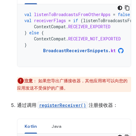
val
listenToBroadcastsFromOtherApps
=
false
val
receiverFlags
=
if
(
listenToBroadcastsFro
ContextCompat
.
RECEIVER_EXPORTED
}
else
{
ContextCompat
.
RECEIVER_NOT_EXPORTED
}
BroadcastReceiverSnippets
.
kt
注意
：
如果您导出广播接收器，其他应用将可以向您的
应用发送不受保护的广播。
通过调用
registerReceiver()
注册接收器：
Kotlin
Java