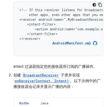
<!--
If
this
receiver
listens
for
broadcasts
other
apps,
even
other
apps
that
you
own
<receiver
android:name=".MyBroadcastReceiver"
<action
android:name="com.example.sni
</intent-filter>

</receiver>
AndroidManifest.xml
Intent 过滤器指定您的接收器所订阅的广播操作。
创建
BroadcastReceiver
子类并实现
onReceive(Context, Intent)
。以下示例中的广
播接收器会记录并显示广播的内容：
Kotlin
Java