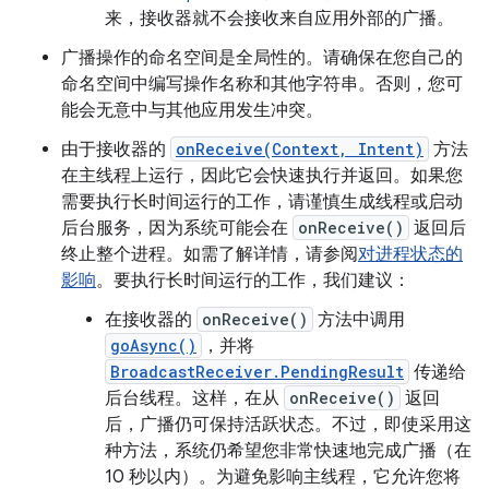
来，接收器就不会接收来自应用外部的广播。
广播操作的命名空间是全局性的。请确保在您自己的
命名空间中编写操作名称和其他字符串。否则，您可
能会无意中与其他应用发生冲突。
由于接收器的
onReceive(Context, Intent)
方法
在主线程上运行，因此它会快速执行并返回。如果您
需要执行长时间运行的工作，请谨慎生成线程或启动
后台服务，因为系统可能会在
onReceive()
返回后
终止整个进程。如需了解详情，请参阅
对进程状态的
影响
。要执行长时间运行的工作，我们建议：
在接收器的
onReceive()
方法中调用
goAsync()
，并将
BroadcastReceiver.PendingResult
传递给
后台线程。这样，在从
onReceive()
返回
后，广播仍可保持活跃状态。不过，即使采用这
种方法，系统仍希望您非常快速地完成广播（在
10 秒以内）。为避免影响主线程，它允许您将