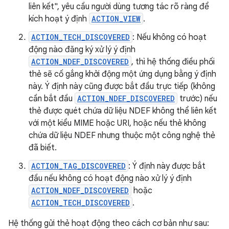
liên kết", yêu cầu người dùng tương tác rõ ràng để
kích hoạt ý định
ACTION_VIEW
.
ACTION_TECH_DISCOVERED
: Nếu không có hoạt
động nào đăng ký xử lý ý định
ACTION_NDEF_DISCOVERED
, thì hệ thống điều phối
thẻ sẽ cố gắng khởi động một ứng dụng bằng ý định
này. Ý định này cũng được bắt đầu trực tiếp (không
cần bắt đầu
ACTION_NDEF_DISCOVERED
trước) nếu
thẻ được quét chứa dữ liệu NDEF không thể liên kết
với một kiểu MIME hoặc URI, hoặc nếu thẻ không
chứa dữ liệu NDEF nhưng thuộc một công nghệ thẻ
đã biết.
ACTION_TAG_DISCOVERED
: Ý định này được bắt
đầu nếu không có hoạt động nào xử lý ý định
ACTION_NDEF_DISCOVERED
hoặc
ACTION_TECH_DISCOVERED
.
Hệ thống gửi thẻ hoạt động theo cách cơ bản như sau: