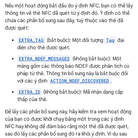
Nếu một hoạt động bắt đầu do ý định NFC, bạn có thể lấy
thông tin về thẻ NFC đã quét từ ý định đó. Ý định có thể
chứa các phần bổ sung sau đây, tuỳ thuộc vào thẻ đã
được quét:
EXTRA_TAG
(bắt buộc): Một đối tượng
Tag
đại
diện cho thẻ được quét.
EXTRA_NDEF_MESSAGES
(không bắt buộc): Một
mảng gồm các thông báo NDEF được phân tích cú
pháp từ thẻ. Thông tin bổ sung này là bắt buộc đối
với các ý định
ACTION_NDEF_DISCOVERED
.
EXTRA_ID
(không bắt buộc): Mã nhận dạng cấp
thấp của thẻ.
Để lấy các phần bổ sung này, hãy kiểm tra xem hoạt động
của bạn có được khởi chạy bằng một trong các ý định
NFC hay không để đảm bảo rằng một thẻ đã được quét,
sau đó lấy các phần bổ sung đó ra khỏi ý định. Ví dụ sau