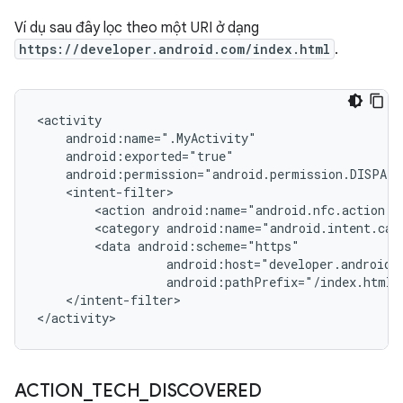
Ví dụ sau đây lọc theo một URI ở dạng
https://developer.android.com/index.html
.
<action
<category
<data
android:pathPrefix="/index.html"
</intent-filter>

</activity>
ACTION
_
TECH
_
DISCOVERED