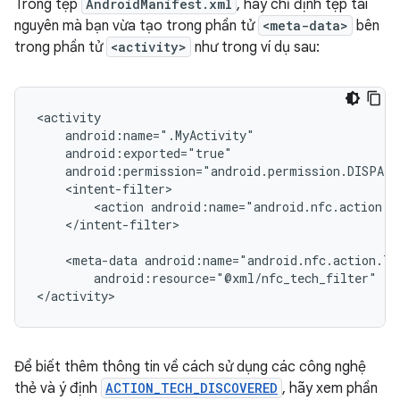
Trong tệp
AndroidManifest.xml
, hãy chỉ định tệp tài
nguyên mà bạn vừa tạo trong phần tử
<meta-data>
bên
trong phần tử
<activity>
như trong ví dụ sau:
<action
</intent-filter>

<meta-data
android:resource="@xml/nfc_tech_filter"
/>

</activity>
Để biết thêm thông tin về cách sử dụng các công nghệ
thẻ và ý định
ACTION_TECH_DISCOVERED
, hãy xem phần