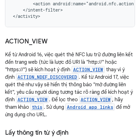
<action
</intent-filter>

</activity>
ACTION
_
VIEW
Kể từ Android 16, việc quét thẻ NFC lưu trữ đường liên kết
đến trang web (tức là lược đồ URI là "http://" hoặc
"https://") sẽ kích hoạt ý định
ACTION_VIEW
thay vì ý
định
ACTION_NDEF_DISCOVERED
. Kể từ Android 17, việc
quét thẻ như vậy sẽ hiển thị thông báo "mở đường liên
kết", yêu cầu người dùng tương tác rõ ràng để kích hoạt ý
định
ACTION_VIEW
. Để lọc theo
ACTION_VIEW
, hãy
tham khảo
this
. Sử dụng
Android app links
để mở
ứng dụng cho URL.
Lấy thông tin từ ý định