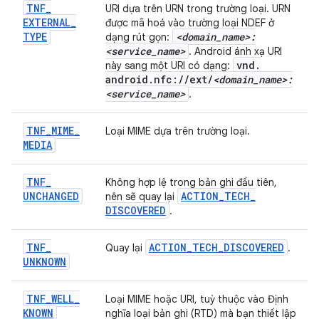
TNF
_
URI dựa trên URN trong trường loại. URN
EXTERNAL
_
được mã hoá vào trường loại NDEF ở
TYPE
<domain
_
name>:
dạng rút gọn:
<service
_
name>
. Android ánh xạ URI
vnd
.
này sang một URI có dạng:
android
.
nfc:
/
/
ext
/
<domain
_
name>:
<service
_
name>
.
TNF
_
MIME
_
Loại MIME dựa trên trường loại.
MEDIA
TNF
_
Không hợp lệ trong bản ghi đầu tiên,
UNCHANGED
ACTION
_
TECH
_
nên sẽ quay lại
DISCOVERED
.
TNF
_
ACTION
_
TECH
_
DISCOVERED
Quay lại
.
UNKNOWN
TNF
_
WELL
_
Loại MIME hoặc URI, tuỳ thuộc vào Định
KNOWN
nghĩa loại bản ghi (RTD) mà bạn thiết lập