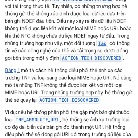
với tải trọng thực tế. Tuy nhiên, có những trường hợp hệ
thống gửi thẻ không xác định được loại dữ liệu dựa trên
bản ghi NDEF đầu tiên. Điều này xảy ra khi dữ liệu NDEF
không thể được liên kết với một loại MIME hoặc URI, hoặc
khi thẻ NFC không chứa dữ liệu NDEF ngay từ đầu. Trong
những trường hợp như vậy, một đối tượng
Tag
có thông
tin về các công nghệ của thẻ và tải trọng sẽ được đóng
gói bên trong một ý định
ACTION_TECH_DISCOVERED
.
Bảng 1
mô tả cách hệ thống điều phối thẻ ánh xạ các
trường TNF và loại sang các loại MIME hoặc URI. Nó cũng
mô tả những TNF không thể được liên kết với một loại
MIME hoặc URI. Trong những trường hợp này, hệ thống gửi
thẻ sẽ quay lại
ACTION_TECH_DISCOVERED
.
Ví dụ: nếu hệ thống phân phối thẻ gặp một bản ghi thuộc
loại
TNF_ABSOLUTE_URI
, hệ thống sẽ ánh xạ trường loại
có độ dài biến của bản ghi đó thành một URI. Hệ thống
điều phối thẻ sẽ đóng gói URI đó trong trường dữ liệu của