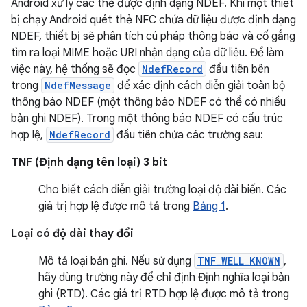
Android xử lý các thẻ được định dạng NDEF. Khi một thiết
bị chạy Android quét thẻ NFC chứa dữ liệu được định dạng
NDEF, thiết bị sẽ phân tích cú pháp thông báo và cố gắng
tìm ra loại MIME hoặc URI nhận dạng của dữ liệu. Để làm
việc này, hệ thống sẽ đọc
NdefRecord
đầu tiên bên
trong
NdefMessage
để xác định cách diễn giải toàn bộ
thông báo NDEF (một thông báo NDEF có thể có nhiều
bản ghi NDEF). Trong một thông báo NDEF có cấu trúc
hợp lệ,
NdefRecord
đầu tiên chứa các trường sau:
TNF (Định dạng tên loại) 3 bit
Cho biết cách diễn giải trường loại độ dài biến. Các
giá trị hợp lệ được mô tả trong
Bảng 1
.
Loại có độ dài thay đổi
Mô tả loại bản ghi. Nếu sử dụng
TNF_WELL_KNOWN
,
hãy dùng trường này để chỉ định Định nghĩa loại bản
ghi (RTD). Các giá trị RTD hợp lệ được mô tả trong