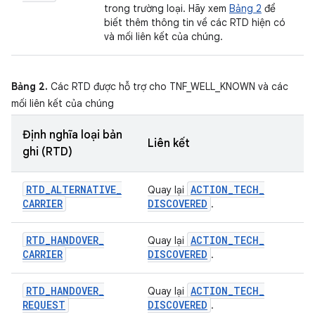
trong trường loại. Hãy xem
Bảng 2
để
biết thêm thông tin về các RTD hiện có
và mối liên kết của chúng.
Bảng 2.
Các RTD được hỗ trợ cho TNF_WELL_KNOWN và các
mối liên kết của chúng
Định nghĩa loại bản
Liên kết
ghi (RTD)
RTD
_
ALTERNATIVE
_
ACTION
_
TECH
_
Quay lại
CARRIER
DISCOVERED
.
RTD
_
HANDOVER
_
ACTION
_
TECH
_
Quay lại
CARRIER
DISCOVERED
.
RTD
_
HANDOVER
_
ACTION
_
TECH
_
Quay lại
REQUEST
DISCOVERED
.