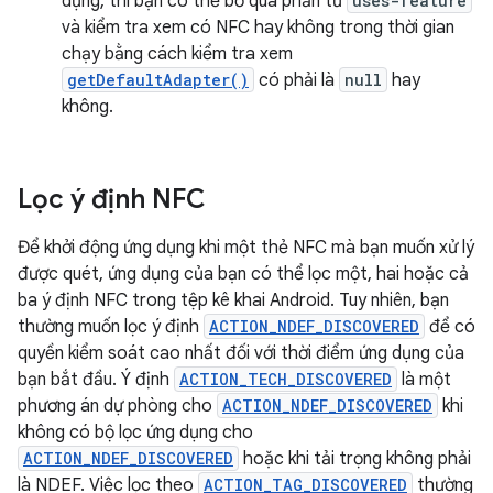
dụng, thì bạn có thể bỏ qua phần tử
uses-feature
và kiểm tra xem có NFC hay không trong thời gian
chạy bằng cách kiểm tra xem
getDefaultAdapter()
có phải là
null
hay
không.
Lọc ý định NFC
Để khởi động ứng dụng khi một thẻ NFC mà bạn muốn xử lý
được quét, ứng dụng của bạn có thể lọc một, hai hoặc cả
ba ý định NFC trong tệp kê khai Android. Tuy nhiên, bạn
thường muốn lọc ý định
ACTION_NDEF_DISCOVERED
để có
quyền kiểm soát cao nhất đối với thời điểm ứng dụng của
bạn bắt đầu. Ý định
ACTION_TECH_DISCOVERED
là một
phương án dự phòng cho
ACTION_NDEF_DISCOVERED
khi
không có bộ lọc ứng dụng cho
ACTION_NDEF_DISCOVERED
hoặc khi tải trọng không phải
là NDEF. Việc lọc theo
ACTION_TAG_DISCOVERED
thường