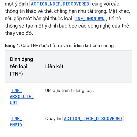
một ý định
ACTION_NDEF_DISCOVERED
cùng với các
thông tin khác về thẻ, chẳng hạn như tải trọng. Mặt khác,
nếu gặp một bản ghi thuộc loại
TNF_UNKNOWN
, thì hệ
thống sẽ tạo một ý định bao bọc các công nghệ của thẻ
thay vào đó.
Bảng 1.
Các TNF được hỗ trợ và mối liên kết của chúng
Định dạng
tên loại
Liên kết
(TNF)
TNF
_
URI dựa trên trường loại.
ABSOLUTE
_
URI
TNF
_
ACTION
_
TECH
_
DISCOVERED
Quay lại
.
EMPTY