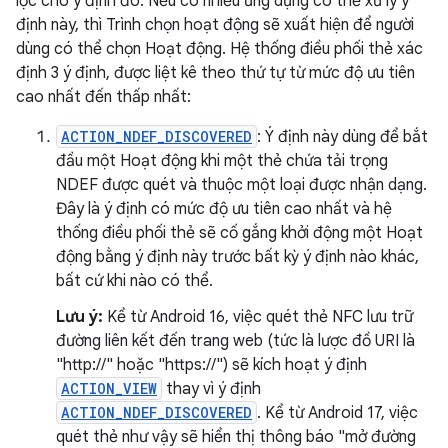
lọc cho ý định đó. Nếu có nhiều ứng dụng có thể xử lý ý
định này, thì Trình chọn hoạt động sẽ xuất hiện để người
dùng có thể chọn Hoạt động. Hệ thống điều phối thẻ xác
định 3 ý định, được liệt kê theo thứ tự từ mức độ ưu tiên
cao nhất đến thấp nhất:
ACTION_NDEF_DISCOVERED
: Ý định này dùng để bắt
đầu một Hoạt động khi một thẻ chứa tải trọng
NDEF được quét và thuộc một loại được nhận dạng.
Đây là ý định có mức độ ưu tiên cao nhất và hệ
thống điều phối thẻ sẽ cố gắng khởi động một Hoạt
động bằng ý định này trước bất kỳ ý định nào khác,
bất cứ khi nào có thể.
Lưu ý:
Kể từ Android 16, việc quét thẻ NFC lưu trữ
đường liên kết đến trang web (tức là lược đồ URI là
"http://" hoặc "https://") sẽ kích hoạt ý định
ACTION_VIEW
thay vì ý định
ACTION_NDEF_DISCOVERED
. Kể từ Android 17, việc
quét thẻ như vậy sẽ hiển thị thông báo "mở đường