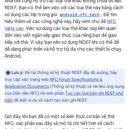
Android cũng hỗ trợ các loại thẻ khác không chứa dữ liệu
NDEF. Bạn có thể làm việc với các loại thẻ này bằng cách
sử dụng các lớp trong gói
android.nfc.tech
. Để tìm
hiểu thêm về các công nghệ này, hãy xem chủ đề
NFC
nâng cao
. Việc sử dụng các loại thẻ khác này liên quan
đến việc viết ngăn xếp giao thức của riêng bạn để giao
tiếp với thẻ. Vì vậy, bạn nên sử dụng NDEF khi có thể để
dễ dàng phát triển và hỗ trợ tối đa cho các thiết bị chạy
Android.
Lưu ý:
Để tải thông số kỹ thuật NDEF đầy đủ xuống, hãy
truy cập vào trang web
NFC Forum Specifications &
Application Documents
(Thông số kỹ thuật và tài liệu ứng dụng
của Diễn đàn NFC) rồi xem phần
Tạo các loại bản ghi NDEF phổ
biến
để biết ví dụ về cách tạo bản ghi NDEF.
Giờ đây, khi bạn đã có một số kiến thức cơ bản về thẻ
NFC, các phần sau đây sẽ mô tả chi tiết hơn về cách