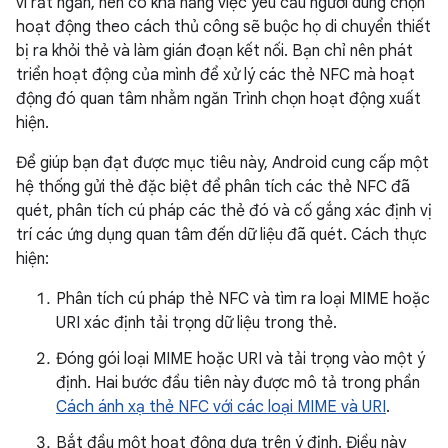
vi rất ngắn, nên có khả năng việc yêu cầu người dùng chọn
hoạt động theo cách thủ công sẽ buộc họ di chuyển thiết
bị ra khỏi thẻ và làm gián đoạn kết nối. Bạn chỉ nên phát
triển hoạt động của mình để xử lý các thẻ NFC mà hoạt
động đó quan tâm nhằm ngăn Trình chọn hoạt động xuất
hiện.
Để giúp bạn đạt được mục tiêu này, Android cung cấp một
hệ thống gửi thẻ đặc biệt để phân tích các thẻ NFC đã
quét, phân tích cú pháp các thẻ đó và cố gắng xác định vị
trí các ứng dụng quan tâm đến dữ liệu đã quét. Cách thực
hiện:
Phân tích cú pháp thẻ NFC và tìm ra loại MIME hoặc
URI xác định tải trọng dữ liệu trong thẻ.
Đóng gói loại MIME hoặc URI và tải trọng vào một ý
định. Hai bước đầu tiên này được mô tả trong phần
Cách ánh xạ thẻ NFC với các loại MIME và URI
.
Bắt đầu một hoạt động dựa trên ý định. Điều này