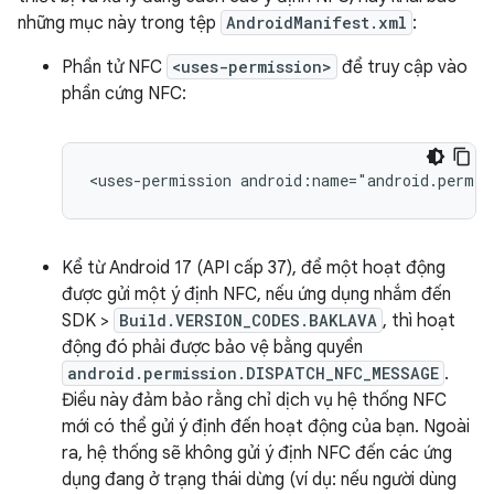
những mục này trong tệp
AndroidManifest.xml
:
Phần tử NFC
<uses-permission>
để truy cập vào
phần cứng NFC:
<uses-permission
android:name="android.permis
Kể từ Android 17 (API cấp 37), để một hoạt động
được gửi một ý định NFC, nếu ứng dụng nhắm đến
SDK >
Build.VERSION_CODES.BAKLAVA
, thì hoạt
động đó phải được bảo vệ bằng quyền
android.permission.DISPATCH_NFC_MESSAGE
.
Điều này đảm bảo rằng chỉ dịch vụ hệ thống NFC
mới có thể gửi ý định đến hoạt động của bạn. Ngoài
ra, hệ thống sẽ không gửi ý định NFC đến các ứng
dụng đang ở trạng thái dừng (ví dụ: nếu người dùng