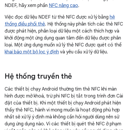
NDEF, hãy xem phần
NFC nâng cao
.
Việc đọc dữ liệu NDEF từ thẻ NFC được xử lý bằng
hệ
thống điều phối thẻ
. Hệ thống này phân tích các thẻ NFC
được phát hiện, phân loại dữ liệu một cách thích hợp và
khởi động một ứng dụng quan tâm đến dữ liệu được phân
loại. Một ứng dụng muốn xử lý thẻ NFC được quét có thể
khai báo một bộ lọc ý định
và yêu cầu xử lý dữ liệu.
Hệ thống truyền thẻ
Các thiết bị chạy Android thường tìm thẻ NFC khi màn
hình được mở khoá, trừ phi NFC bị tắt trong trình đơn Cài
đặt của thiết bị. Khi một thiết bị chạy Android phát hiện
thấy thẻ NFC, hành vi mong muốn là hoạt động phù hợp
nhất sẽ xử lý ý định mà không cần hỏi người dùng nên sử
dụng ứng dụng nào. Vì các thiết bị quét thẻ NFC ở phạm