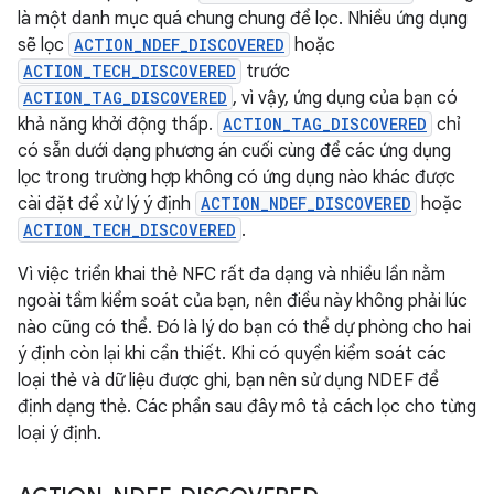
là một danh mục quá chung chung để lọc. Nhiều ứng dụng
sẽ lọc
ACTION_NDEF_DISCOVERED
hoặc
ACTION_TECH_DISCOVERED
trước
ACTION_TAG_DISCOVERED
, vì vậy, ứng dụng của bạn có
khả năng khởi động thấp.
ACTION_TAG_DISCOVERED
chỉ
có sẵn dưới dạng phương án cuối cùng để các ứng dụng
lọc trong trường hợp không có ứng dụng nào khác được
cài đặt để xử lý ý định
ACTION_NDEF_DISCOVERED
hoặc
ACTION_TECH_DISCOVERED
.
Vì việc triển khai thẻ NFC rất đa dạng và nhiều lần nằm
ngoài tầm kiểm soát của bạn, nên điều này không phải lúc
nào cũng có thể. Đó là lý do bạn có thể dự phòng cho hai
ý định còn lại khi cần thiết. Khi có quyền kiểm soát các
loại thẻ và dữ liệu được ghi, bạn nên sử dụng NDEF để
định dạng thẻ. Các phần sau đây mô tả cách lọc cho từng
loại ý định.