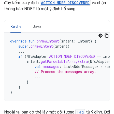
đây kiểm tra ý định
ACTION_NDEF_DISCOVERED
và nhận
thông báo NDEF từ một ý định bổ sung.
Kotlin
Java
override
fun
onNewIntent
(
intent
:
Intent
)
{
super
.
onNewIntent
(
intent
)
...
if
(
NfcAdapter
.
ACTION_NDEF_DISCOVERED
==
inten
intent
.
getParcelableArrayExtra
(
NfcAdapter
.
val
messages
:
List<NdefMessage>
=
rawM
// Process the messages array.
...
}
}
}
Ngoài ra, bạn có thể lấy một đối tượng
Tag
từ ý định. Đối