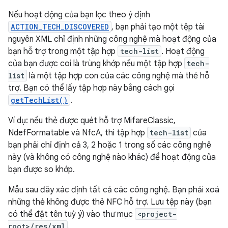
Nếu hoạt động của bạn lọc theo ý định
ACTION_TECH_DISCOVERED
, bạn phải tạo một tệp tài
nguyên XML chỉ định những công nghệ mà hoạt động của
bạn hỗ trợ trong một tập hợp
tech-list
. Hoạt động
của bạn được coi là trùng khớp nếu một tập hợp
tech-
list
là một tập hợp con của các công nghệ mà thẻ hỗ
trợ. Bạn có thể lấy tập hợp này bằng cách gọi
getTechList()
.
Ví dụ: nếu thẻ được quét hỗ trợ MifareClassic,
NdefFormatable và NfcA, thì tập hợp
tech-list
của
bạn phải chỉ định cả 3, 2 hoặc 1 trong số các công nghệ
này (và không có công nghệ nào khác) để hoạt động của
bạn được so khớp.
Mẫu sau đây xác định tất cả các công nghệ. Bạn phải xoá
những thẻ không được thẻ NFC hỗ trợ. Lưu tệp này (bạn
có thể đặt tên tuỳ ý) vào thư mục
<project-
root>/res/xml
.