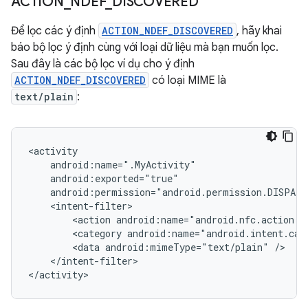
ACTION
_
NDEF
_
DISCOVERED
Để lọc các ý định
ACTION_NDEF_DISCOVERED
, hãy khai
báo bộ lọc ý định cùng với loại dữ liệu mà bạn muốn lọc.
Sau đây là các bộ lọc ví dụ cho ý định
ACTION_NDEF_DISCOVERED
có loại MIME là
text/plain
:
<action
<category
<data
android:mimeType="text/plain"
</intent-filter>

</activity>