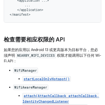
<application
</application>

</manifest>
检查需要相应权限的 API
如果您的应用以 Android 13 或更高版本为目标平台，您必
须声明
NEARBY_WIFI_DEVICES
权限才能调用以下任何 Wi-
Fi API：
WifiManager
startLocalOnlyHotspot()
WifiAwareManager
attach(AttachCallback attachCallback,
IdentityChangedListener